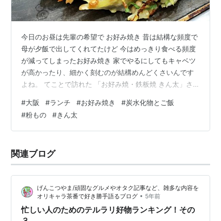
今日のお昼は先輩の希望で お好み焼き 昔は結構な頻度で
母が夕飯で出してくれてたけど 今はめっきり食べる頻度
が減ってしまったお好み焼き 家でやるにしてもキャベツ
が高かったり、細かく刻むのが結構めんどくさいんです
よね。 てことで訪れた 「お好み焼・鉄板焼 きん太」さ
ん 繁華街だと お好み焼きのお店はそれなりに見かけるけ
#
大阪
#
ランチ
#
お好み焼き
#
炭水化物とご飯
ど、郊外だと意外とないんよね。 期間限定の富士宮焼き
#
粉もの
#
きん太
そばが魅力的やったけど、麺系を食べる頻度が多いから
今回はスルー。 シンプルな豚玉を発注します📢 到着した
豚玉🐷 と ご飯と味噌汁🍚 生まれてこの方、ずっと関西
関連ブログ
に住んでるけど お好み焼きとご飯の組み合わせ、個人的
にはあまりやらない。て…
げんこつやま/頑固なグルメやオタク記事など、雑多な内容を
•
オリキャラ茶番で好き勝手語るブログ
5年前
忙しい人のためのテルラリ好物ランキング！その
３