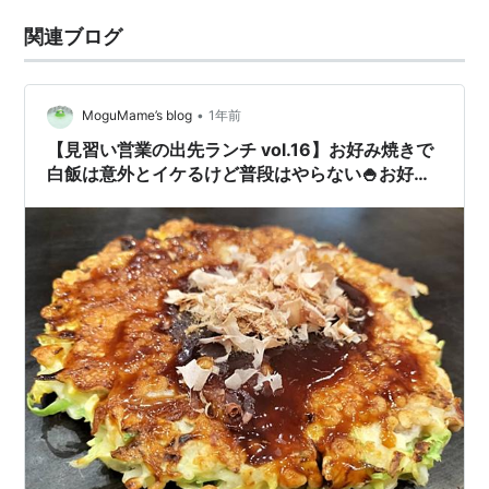
関連ブログ
•
MoguMame’s blog
1年前
【見習い営業の出先ランチ vol.16】お好み焼きで
白飯は意外とイケるけど普段はやらない🍚お好み
焼・鉄板焼 きん太さん