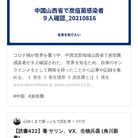
コロナ禍が世界を覆う中、中国北部地域山西省で炭疽菌
感染者が９人確認された。 世界を知るため、自身のオン
ラインメモとして興味を持ったことから記事や記録を集
める。 １ 発生 ２ 発生場所 ３ 炭疽菌とは １ 発生
www.epochtimes.jp www.yomiuri.co.jp
www.youtube.com ２ 発生場所 ja.wikipedia.org
#
中国
#
炭疽菌
ja.wikipedia.org www.cnta-osaka.jp （参考）中国の行
政区分 ja.wikipedia.org shushu172.com ３ 炭疽菌とは
ja.wikipedia.org ja.wikipedia.org…
•
心ゆくまで崖っぷちで読む本
6年前
【読書422】毒 サリン、VX、生物兵器 (角川新
書)