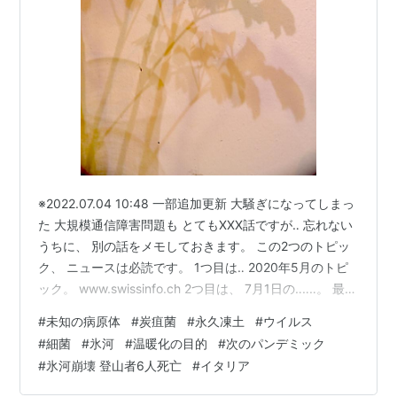
※2022.07.04 10:48 一部追加更新 大騒ぎになってしまっ
た 大規模通信障害問題も とてもXXX話ですが‥ 忘れない
うちに、 別の話をメモしておきます。 この2つのトピッ
ク、 ニュースは必読です。 1つ目は‥ 2020年5月のトピ
ック。 www.swissinfo.ch 2つ目は、 7月1日の‥‥‥。 最
近、 ニュースでも取り上げられていたので 目にした方も
#
未知の病原体
#
炭疽菌
#
永久凍土
#
ウイルス
多いと思います。 forbesjapan.com 生き残りたい方は、
#
細菌
#
氷河
#
温暖化の目的
#
次のパンデミック
”知識”として‥ 早めに頭に入れておいてください。 気づ
#
氷河崩壊 登山者6人死亡
#
イタリア
けるから備えられる 備えられるから生き抜ける です。
”未知の病原体”‥ 本当に厄介なキーワードです。…