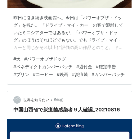
昨日に引き続き映画館へ。今日は「パワーオブザ・ドッ
グ」を観た。 「ドライブ・マイ・カー」の客で混雑して
いたミニシアターではあるが、「パワーオブザ・ドッ
グ」のほうはそれほどでもない。でもドライブ・マイ・
カーと同じかそれ以上に評価の高い作品とのこと。 ドラ
イブ・マイ・カー インターナショナル版 西島秀俊
#
犬
#
パワーオブザドッグ
Amazon 女のいない男たち (文春文庫) 作者:村上春樹 文
#
ベネディクトカンバーバッチ
#
還付金
#
確定申告
藝春秋 Amazon ほとんど予備知識が無いまま映画館に行
#
プリン
#
コーヒー
#
映画
#
炭疽菌
#
カンパーバッチ
き、たいそう感動して帰路についた。素晴らしい、おそ
らくは2022年最高の映画になるだろう。少なくとも今年
度ではトップクラスに良い映画だった。
www.youtube.com で…
•
世界を知りたい
5年前
中国山西省で炭疽菌感染者９人確認_20210816