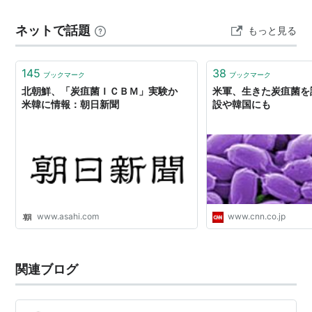
ネットで話題
もっと見る
145
38
ブックマーク
ブックマーク
北朝鮮、「炭疽菌ＩＣＢＭ」実験か
米軍、生きた炭疽菌を
米韓に情報：朝日新聞
設や韓国にも
www.asahi.com
www.cnn.co.jp
関連ブログ