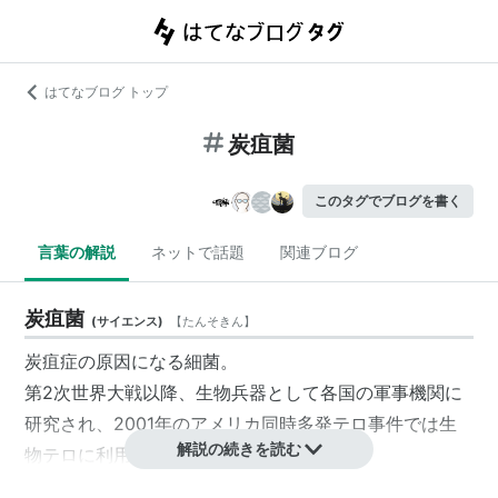
はてなブログ トップ
炭疽菌
このタグでブログを書く
言葉の解説
ネットで話題
関連ブログ
炭疽菌
(
サイエンス
)
【
たんそきん
】
炭疽症の原因になる細菌。
第2次世界大戦以降、生物兵器として各国の軍事機関に
研究され、2001年のアメリカ同時多発テロ事件では生
解説の続きを読む
物テロに利用された。