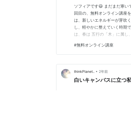
ソフィアです😃 まだまだ寒い
回目の、無料オンライン講座を
は、新しいエネルギーが芽吹く
し、軽やかに整えていく時期で
は、春は 五行の「木」に属し
ネルギー）」の巡りを司り、解
#
無料オンライン講座
働きをスムーズにし、春の不調
の観点からお伝えし、養生法 
•
thinkPlanet..
2年前
白いキャンバスに立つ