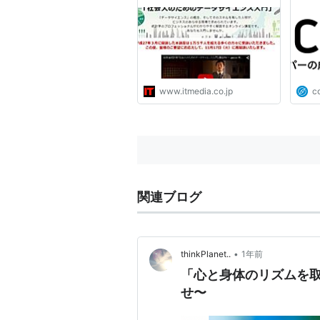
1万5000人受講
www.itmedia.co.jp
c
関連ブログ
•
thinkPlanet..
1年前
「心と身体のリズムを
せ〜