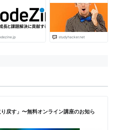
た - STUDY HACKER（スタ
ディーハッカー）｜社会人の
勉強法＆英語学習
odezine.jp
studyhacker.net
取り戻す」〜無料オンライン講座のお知ら