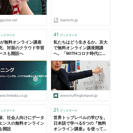
igazine.net
mainichi.jp
41
ブックマーク
ブックマーク
Sが無料オンライン講座
私たちはどう生きるか。京大
充、対面のクラウド学習
で無料オンライン講座開講
ースも開設へ
へ。「WITHコロナ時代に生
き抜くための指針」
ww.itmedia.co.jp
www.huffingtonpost.jp
21
ブックマーク
ブックマーク
省、社会人向けにデータ
世界トップレベルの学びを。
エンスの無料オンライン
日本語で学べる5つの『無料
を開設
オンライン講座』を使ってみ