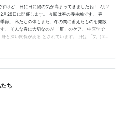
ですけど、日に日に陽の気が高まってきましたね！ 2月2
2月28日に開催します。 今回は春の養生編です。 春
季節。 私たちの体もまた、冬の間に蓄えたものを発散
す。 そんな春に大切なのが 「肝」のケア。 中医学で
、肝と深い関係がある とされています。 肝は 「気（エ
毒やストレスの管理 にも関わる大切な臓器。 この肝の
を防ぐために、今回のオンライン講座では 五行や陰陽
や春の野草を…
私たち