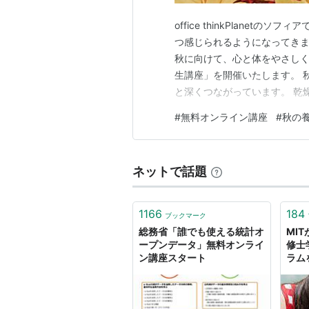
office thinkPlane
つ感じられるようになってきま
秋に向けて、心と体をやさしく
生講座」を開催いたします。 
と深くつながっています。 乾
響が出やすい季節です。 本講
#
無料オンライン講座
#
秋の
志）と季節の関わり 食養生の
を通して、秋を健やかに過…
ネットで話題
1166
184
ブックマーク
総務省「誰でも使える統計オ
MI
ープンデータ」無料オンライ
修士
ン講座スタート
ラム