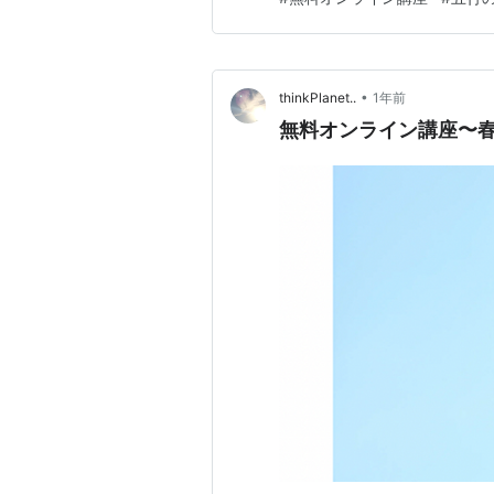
に過ごすための無料オンライン
戻すヒント」 今の季節に起こ
•
thinkPlanet..
1年前
無料オンライン講座〜