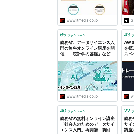
www.itmedia.co.jp
g
65
43
ブックマーク
総務省、データサイエンス入
AW
門の無料オンライン講座を開
を拡
催 「統計学の基礎」など解
スペ
説
www.itmedia.co.jp
w
40
22
ブックマーク
総務省の無料オンライン講座
総務
「社会人のためのデータサイ
サイ
エンス入門」再開講 前回は
講座