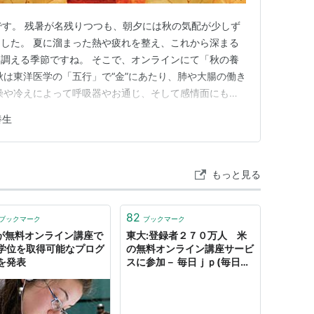
tのソフィアです。 残暑が名残りつつも、朝夕には秋の気配が少しず
した。 夏に溜まった熱や疲れを整え、これから深まる
調える季節ですね。 そこで、オンラインにて「秋の養
秋は東洋医学の「五行」で“金”にあたり、肺や大腸の働き
燥や冷えによって呼吸器やお通じ、そして感情面にも影
座では、 五行・陰陽からみる秋のからだと心 感情（五
養生
工夫 ハーブと薬草の活用法 心を静める誘導瞑想 これら
もっと見る
82
ブックマーク
ブックマーク
Tが無料オンライン講座で
東大:登録者２７０万人 米
学位を取得可能なプログ
の無料オンライン講座サービ
を発表
スに参加－ 毎日ｊｐ(毎日新
聞)