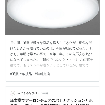
長い間、通販で様々な商品を購入してきたが、梱包を開
けたときから壊れていたのは、今回が初めてだった。 し
かも、年明け早々の事で、今年一年、この先不安な気分
になってしまった。（縁起でもないと・・・） この家を
建てて、もう２５年が過ぎようとしているが、建てて１
０年ほどで、いろいろな家電製品は買い換えとなってい
#
通販で破損品
#
無料交換
たが、それほどの使用頻度がなかったからか、数少ない
建築当初からの製品が、今回交換しようとしていたシー
リングライトである。 シーリングライト購入 数年前か
•
ら、そろそろ寿命かなと思っていたが、蛍光管を替えて
みにまるなひげ
8年前
も基盤自体がだめになったみたいで、とうとう年末にほ
庄文堂でアーロンチェアのバナナクッションとポ
とんど点灯しなくなってしまっていた。 蛍光管…