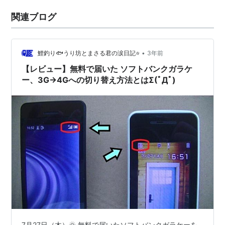
関連ブログ
•
鯉釣り🐟うり坊とまさる君の涙日記⭐
3年前
【レビュー】無料で届いた ソフトバンクガラケ
ー、3G→4Gへの切り替え方法とはΣ(ﾟДﾟ)
7月27日（木）🌞 無料で届いたソフトバンクガラケーを