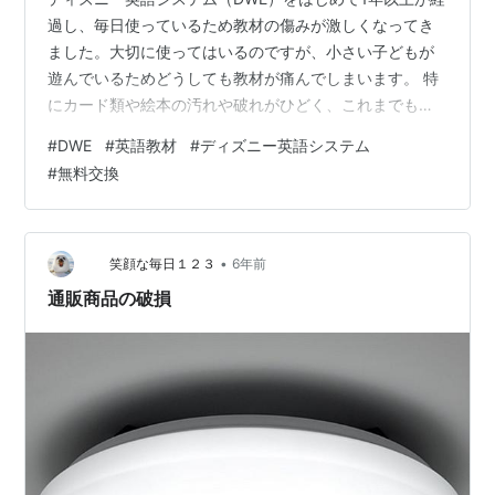
過し、毎日使っているため教材の傷みが激しくなってき
ました。大切に使ってはいるのですが、小さい子どもが
遊んでいるためどうしても教材が痛んでしまいます。 特
にカード類や絵本の汚れや破れがひどく、これまでもセ
ロハンテープで貼ったりのりでくっつけたりしながらな
#
DWE
#
英語教材
#
ディズニー英語システム
んとか使ってきたのですが、子どもの一番のお気に入り
#
無料交換
のミッキーのマジックペンの絵本は見るも無残な姿
に・・・。 修理しながら使っていると教材に愛着も湧く
のですが、さすがにボロボロ過ぎて子どもも絵本も少し
かわいそうになってきました。さらに、CDやBlu-rayも毎
•
笑顔な毎日１２３
6年前
日に再生しているおかげで、映像や音が…
通販商品の破損