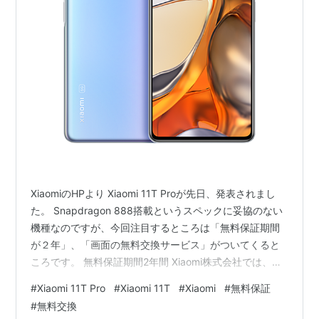
XiaomiのHPより Xiaomi 11T Proが先日、発表されまし
た。 Snapdragon 888搭載というスペックに妥協のない
機種なのですが、今回注目するところは「無料保証期間
が２年」、「画面の無料交換サービス」がついてくると
ころです。 無料保証期間2年間 Xiaomi株式会社では、
Xiaomi Japanの公式販売チャネル
#
Xiaomi 11T Pro
#
Xiaomi 11T
#
Xiaomi
#
無料保証
（https://www.mi.com/jp/ またはオフライン小売業者、
#
無料交換
通信事業者）にてXiaomi 11T/Xiaomi 11T Proを購入し、