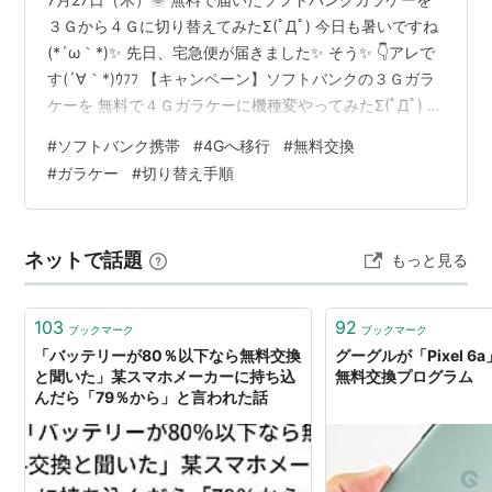
３Ｇから４Ｇに切り替えてみたΣ(ﾟДﾟ) 今日も暑いですね
(*´ω｀*)✨ 先日、宅急便が届きました✨ そう✨ 👇アレで
す(´∀｀*)ｳﾌﾌ 【キャンペーン】ソフトバンクの３Ｇガラ
ケーを 無料で４Ｇガラケーに機種変やってみたΣ(ﾟДﾟ) -
鯉釣り🐟うり坊とまさる君の涙日記⭐ 無料引き換えでお
#
ソフトバンク携帯
#
4Gへ移行
#
無料交換
願いした、４Ｇガラケーが ソフトバンクさんから届いた
#
ガラケー
#
切り替え手順
のです(*'ω'*)✨ 早速、開封してみると～(*'ω'*) 本体と裏
の電池カバー、充電コードと新しいSIMカード、 手続き
の書類と、説明書が入っていたよ(*´ω｀*)✨ 4Gのガラケ
ネットで話題
もっと見る
ーのSIMカー…
103
92
ブックマーク
ブックマーク
「バッテリーが80％以下なら無料交換
グーグルが「Pixel 
と聞いた」某スマホメーカーに持ち込
無料交換プログラム
んだら「79％から」と言われた話