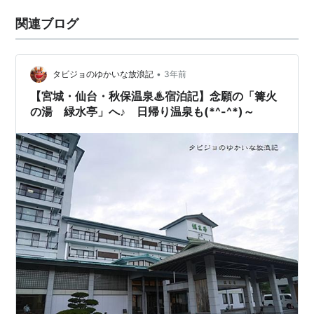
関連ブログ
•
タビジョのゆかいな放浪記
3年前
【宮城・仙台・秋保温泉♨宿泊記】念願の「篝火
の湯 緑水亭」へ♪ 日帰り温泉も(*^-^*)～