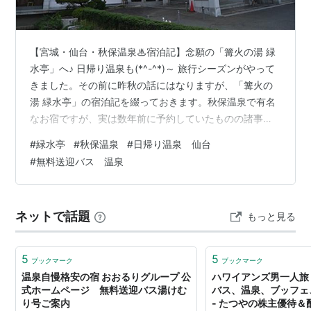
【宮城・仙台・秋保温泉♨宿泊記】念願の「篝火の湯 緑
水亭」へ♪ 日帰り温泉も(*^-^*)～ 旅行シーズンがやって
きました。その前に昨秋の話にはなりますが、「篝火の
湯 緑水亭」の宿泊記を綴っておきます。秋保温泉で有名
なお宿ですが、実は数年前に予約していたものの諸事情
により突如行けなくなりまして、６年越しに行くことが
#
緑水亭
#
秋保温泉
#
日帰り温泉 仙台
出来たのです。。 こちらの「緑水亭」、仙台駅から無料
#
無料送迎バス 温泉
送迎してくれるんですよね。飛行機や新幹線で仙台入り
する人にとってはとてもポイント高いですよね～(*^^)v 1
日は仙台市内に宿泊して、あっ、実はこの秋保温泉も仙
ネットで話題
もっと見る
台市内（太白区）でした(^-^; なので厳密に言うと、前日
は仙台駅周辺で…
5
5
ブックマーク
ブックマーク
温泉自慢格安の宿 おおるりグループ 公
ハワイアンズ男一人旅
式ホームページ 無料送迎バス湯けむ
バス、温泉、ブッフェ
り号ご案内
- たつやの株主優待