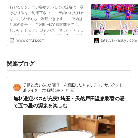
で まったりライフ！
おおるりグループ各ホテルまでの送迎は、湯
けむり号をご利用下さい。 ご予約いただけれ
ば、お1人様でもご利用できます。 ご予約は
配車の都合上、ご利用日の1週間前までにお
願いいたします。 送迎バス「湯けむり号」
（往復300円）は、東京・埼玉・千葉・神奈
www.ohruri.com
tatsuya-kabuyu.com
川の各所から通年運行（12月31日〜1月2日は
除く）しております...
関連ブログ
子供と接するのが苦手、を克服したキャリアコンサルタント
•
兼ライターの活動記録
3年前
無料送迎バスが充実! 埼玉・天然戸田温泉彩香の湯
で五つ星の源泉を楽しむ