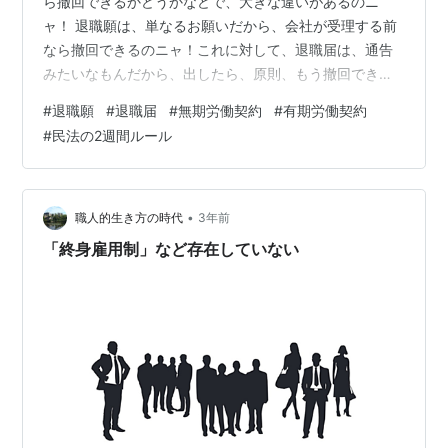
ら撤回できるかどうかなどで、大きな違いがあるのニ
ャ！ 退職願は、単なるお願いだから、会社が受理する前
なら撤回できるのニャ！これに対して、退職届は、通告
みたいなもんだから、出したら、原則、もう撤回できな
いのニャ！しかも、コレ以外の違いもケッコウあるのニ
#
退職願
#
退職届
#
無期労働契約
#
有期労働契約
ャ！一文字しか違わないけど、法的な意味は、かなり違
#
民法の2週間ルール
うから、気をつけないといけないのニャ！ 【解説】
〔１〕退職意思の示し方の違い 退職願と退職届とは、ど
ちらも労働者が勤務先を退職する意思を使用者に対して
示すための文書です。しかし、両者は、その意思の示し
•
職人的生き方の時代
3年前
方において、異なります。すなわち、退職願は、…
「終身雇用制」など存在していない