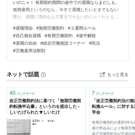
いのニャ！ 有期契約期間の途中での退職ならまだしも、
無期雇用というのなら、今すぐ退職したいときでもない
限り、退職に理由なんて要るワケないのニャ！たとえ
ば、会社から「ちゃんとした理由がないなら、退職は認
#
退職理由
#
無期労働契約
#
２週間ルール
めません」と言われたとしても、そんなの従う義務なん
#
自己都合退職
#
有期労働契約
#
途中解除
て、そもそも、ないのニャ！「一身上の都合です」とさ
#
退職の自由
#
総合労働相談コーナー
#
民法
え言っておけば、それで十分なのニャ！ 【解説】 〔１〕
#
労働基準法附則
無期労働契約と有期労働契約との相違点 退職時に使用者
に対して退職理由を伝える必要があるのかいなかについ
て、まず大前提となるのは、退職を希望する…
ネットで話題
もっと見る
40
7
ブックマーク
ブックマーク
改正労働契約法に基づく「無期労働契
「改正労働契約法の無
約転換申込書」というのを提出した -
転換ルール」に対する
しいたげられた🍄しいたけ
学会
有期労働契約が通算5年を
者の申込みにより無期労
改正労働契約法が平成25