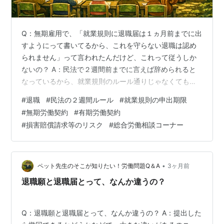
Q：無期雇用で、「就業規則に退職届は１ヵ月前までに出
すようにって書いてるから、これを守らない退職は認め
られません」って言われたんだけど、これって従うしか
ないの？ A：民法で２週間前までに言えば辞められると
なっているから、就業規則のルール通りじゃなくても退
職できるのニャ！ 無期雇用の場合、会社の就業規則に、
#
退職
#
民法の２週間ルール
#
就業規則の申出期限
「１ヵ月前までに退職届を出すこと」って書いてあった
#
無期労働契約
#
有期労働契約
としても、２週間前までに言えば大丈夫って民法で決ま
#
損害賠償請求等のリスク
#
総合労働相談コーナー
ってるのニャ！たとえ会社が「就業規則違反だから、認
めない」って言ったとしても、民法のこのルールに勝つ
のはさすがに難しいのニャ！ 【解説】 〔１〕無期労働契
約の退職に関する民法の２週間ルール 期間…
•
ペット先生のそこが知りたい！労働問題Q＆A
3ヶ月前
退職願と退職届とって、なんか違うの？
Q：退職願と退職届とって、なんか違うの？ A：提出した