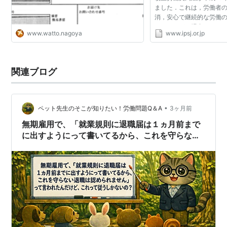
ました．これは，労働者
消，安心で継続的な労働
ものですが，場合によっ
www.watto.nagoya
www.ipsj.or.jp
不利益となることがありま
国立大学法人，独立...
関連ブログ
•
ペット先生のそこが知りたい！労働問題Q＆A
3ヶ月前
無期雇用で、「就業規則に退職届は１ヵ月前まで
に出すようにって書いてるから、これを守らない
退職は認めません」って言われたんだけど、これ
って従うしかないの？