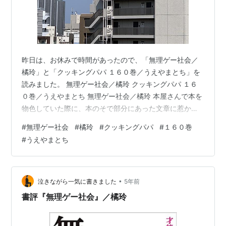
昨日は、お休みで時間があったので、「無理ゲー社会／
橘玲」と「クッキングパパ １６０巻／うえやまとち」を
読みました。 無理ゲー社会／橘玲 クッキングパパ １６
０巻／うえやまとち 無理ゲー社会／橘玲 本屋さんで本を
物色していた際に、本のそで部分にあった文章に惹かれ
て買いました。 きらびやかな世界のなかで、「社会的・
#
無理ゲー社会
#
橘玲
#
クッキングパパ
#
１６０巻
経済的に成功し、評判と性愛を獲得する」という困難な
#
うえやまとち
ゲーム（無理ゲー）をたった一人で攻略しなければなら
ない。これが「自分らしく生きる」リベラルな社会のル
ールだ。 （「無理ゲー社会／橘玲」より抜粋） 単純な
「生きづらさ」ではなく、より厳しい現実を多角的に分
•
泣きながら一気に書きました
5年前
析しており、内容は、賛否両論あると思…
書評『無理ゲー社会』／橘玲