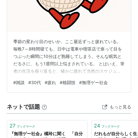
季節の変わり目のせいか、ここ最近ずっと疲れている。
毎晩7～8時間寝ても、日中は電車や喫茶店で座って目を
つぶった瞬間に10分ほど熟睡してしまう。そんな眠気と
だるさに、もう1週間以上悩まされている。 とはいえ、筆
者の生活を振り返ると、確かに疲れて当然のスケジュー
ルだと思う。始業は9時半だが、満員電車を避けたいので
#
雑談
#
30代
#
疲れ
#
格闘技
#
無理ゲー社会
朝は5時に起き、弁当を作って6時台の電車で新宿へ。始
業2時間前には着いて、行きたくもないカフェで時間を潰
す。終業は15時半で、月、水、金はそのあとにボクシン
ネットで話題
もっと見る
グジムでトレーニングをする。帰宅後は食事を作って片
付けて、22時には就寝するという毎日だ。 けれど、同じ
時間帯の電車には中高生もたくさ…
27
24
ブックマーク
ブックマーク
『無理ゲー社会』橘玲に聞く 「自分
だれもが自分らしく生