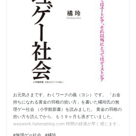
お元気さまです。わくワークの義（ヨシ）です。 「お金
持ちになれる黄金の羽根の拾い方」を書いた橘玲氏の無
理ゲー社会 （小学館新書）を読みました。 黄金の羽根の
拾い方を読んでから、もう９ヶ月も過ぎていました。
waqwork.hatenablog.com 時間の経過が早く感じます。
自分の変化にも驚きを感じます。 ・iDeCo,積立NISAを始
#
無理ゲー社会
#
橘玲