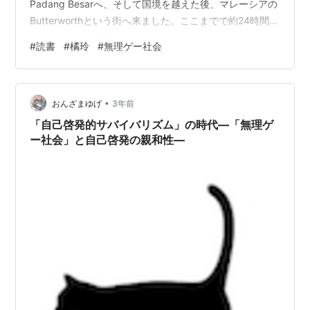
Padang Besarへ、そして国境を越えた後、マレーシアの
Butterworthという街へ来ました。ここまでで約24時間。
夜行列車は学生時代に北海道で乗って以来30年ぶりでし
#
読書
#
橘玲
#
無理ゲー社会
た。家内は初めてとのこと。 今回はそんな移動のさなか
に読んだ一冊。 橘氏の作品は証券会社時代に数冊読ん
で、こりゃ一般の金融の人より詳しいわと思っていまし
•
た。 今般Kindle Unlimitedで最近の作品を読みましたが、
おんざまゆげ
3年前
さらに冷徹で鋭い視点で社会を見つめており、ち…
「自己啓発的サバイバリズム」の時代—「無理ゲ
ー社会」と自己啓発の親和性—