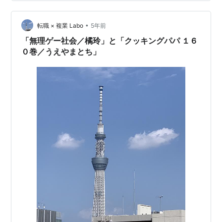
な感じだよ。 橘玲『無理ゲー社会』の目次 橘玲『無理ゲ
ー社会』の概要 橘玲『無理ゲー社会』の感想 橘玲『無理
•
ゲー社会』の目次 無理ゲー社会の目次はざっと以下のよ
転職 × 複業 Labo
5年前
うな感じになっています。 はじめに 「苦しまずに自殺す
「無理ゲー社会／橘玲」と「クッキングパパ １６
る権利」を求める若者たち PAR…
０巻／うえやまとち」