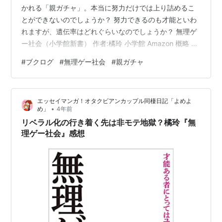
かれる「親ガチャ」。本当に努力だけでは上り詰めるこ
とができないのでしょうか？ 努力できるのも才能といわ
れますが、遺伝率はどれぐらいなのでしょうか？ 無理ゲ
ー社会（小学館新書） 作者:橘玲 小学館 Amazon 概略 人
生の攻略難易度はここまで上がった。 〈きらびやかな世
#
ブクログ
#
無理ゲー社会
#
親ガチャ
界のなかで、「社会的・経済的に成功し、評判と性愛を
獲得する」という困難なゲーム（無理ゲー）をたった一
人で攻略しなければならない。これが「自分らしく生き
エッセイマンガ！オタクビアンカップル同棲日記「よめよ
る」リベラルな社会のルールだ〉 才能ある者にとっては
•
め」
4年前
ユートピア、それ以外にとってはディストピア。誰もが
リベラル化の行き着く先は非モテ地獄？橘玲『無
「知能と努力」によっ…
理ゲー社会』感想