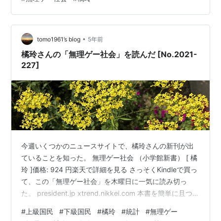
めた。 ・読書量が増えた。 ・一棟アパートを購入し大家
さんになった。 ・３級ファイナンシャルプランナー技能
士になった。 ・生命保険を解約した。 ・認定鳥獣捕獲等
•
事業従事者の資格を得た。 ・ブログ投稿が継続できてい
tomo1961’s blog
5年前
る。 無理ゲー社会 （小学館新書） [ 橘 玲…
橘玲さんの「無理ゲー社会」を読んだ [No.2021-
227]
今週いくつかのニュースサイトで、橘玲さんの新刊が出
ていることを知った。 無理ゲー社会 （小学館新書） [ 橘
玲 ]価格: 924 円楽天で詳細を見る さっそくKindleで買っ
て、この「無理ゲー社会」を木曜日に一気に読み切っ
た。 president.jp xtrend.nikkei.com 本書を簡単に且つ乱
暴に総括すると、人類が近年になって自由を手に入れ、
#
上級国民
#
下級国民
#
橘玲
#
統計
#
無理ゲー
皆が自分らしさを追求することによって、ほとんどの人