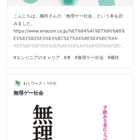
こんにちは。橘玲さんの「無理ゲー社会」という本を読
みました。
https://www.amazon.co.jp/%E7%84%A1%E7%90%86%
E3%82%B2%E3%83%BC%E7%A4%BE%E4%BC%9A-
%E5%B0%8F%E5%AD%A6%E9%A4%A8%E6%96%B0%
E6%9B%B8-%E3%81%9F-26-2-
#
エンジニアのキャリア
#
本
#
無理ゲー社会
#
橘玲
%E6%A9%98/dp/409825400X/ref=tmm_pap_swatch_
0?_encoding=UTF8&qid=1632467258&sr=8-
1www.amazon.co.jp今回はこの本を読んだエンジニア
•
が、生き残るための戦略について考…
わくワーク
5年前
無理ゲー社会