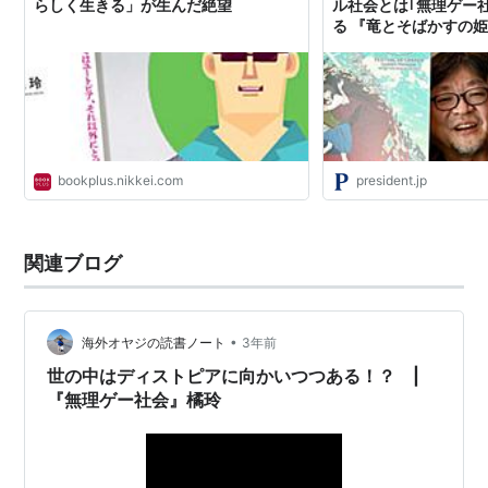
らしく生きる」が生んだ絶望
ル社会とは｢無理ゲー
る 『竜とそばかすの
bookplus.nikkei.com
president.jp
関連ブログ
•
海外オヤジの読書ノート
3年前
世の中はディストピアに向かいつつある！？ |
『無理ゲー社会』橘玲