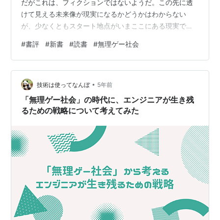
だがこれは、フィクションではないようだ。この先に透
けて見える未来像が現実になるかどうかはわからない
が、少なくともスタート地点がいまここにある現実であ
ることに、間違いはない。そう、残念ながら。いかにも
#
書評
#
新書
#
読書
#
無理ゲー社会
近ごろの新書らしい、狙いすぎのようにも感じられるタ
イトルに釣られて安易に手に取ってみたが、読み進めて
ゆくうちに、現代社会の問題点を容赦なく炙り出すその
•
内容から目が離せなくなった。一章目のつかみに『君の
技術は使ってなんぼ
5年前
名は。』を持ってくるあたり、やや取ってつけたような
「無理ゲー社会」の時代に、エンジニアが生き残
あざとさを感じなくもないが、以降はかなり深刻な…
るための戦略について考えてみた