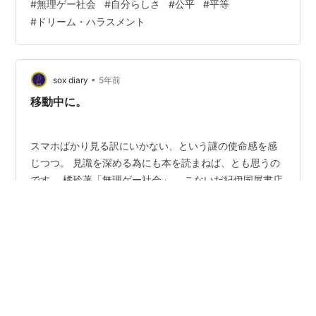
#
無理ゲー社会
#
自分らしさ
#
公平
#
平等
にとって住みにくい社会が出来てしまった。 というとて
#
ドリーム・ハラスメント
もディストピア的な話だ。 読書感想文を書くつもりはな
いので、本書に主として流れているストーリーについて
は、実際に読んでいただいて得てほし…
•
sox diary
5年前
移動中に。
スマホばかり見る訳にいかない、という謎の使命感を感
じつつ。 見識を深める為にも本を読まねば、とも思うの