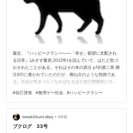
最近、『ハッピークラシー――「幸せ」願望に支配され
る日常』(みすず書房,2022年)を読んでいて、はたと気づ
かされたことがある。それはその本の原注 p16(第二章 脚
注60)に書かれていたのだが、概ね次のような指摘であ
る。社会が生きづらくなればなるほど自己閉塞的にサバ
イバリズム(=生き延びること)に執着していく傾向にあ
#
自己啓発
#
無理ゲー社会
#
ハッピークラシー
り、《サバイバリストの自己啓発書がサバイバリズムや
冒険や助言の裏で提示するのは、個人的な充足へのこだ
わり、内省、そして「ただやりすごしたり、生き残った
•
り、社会的圧力から完全に抜け出したりする(楽な)作戦」
tomoki0kun’s diary
4年前
という条件つきで夢を追求することを組み合わせた個人
ブクログ 33号
主義的なビジョンだ》…。 …