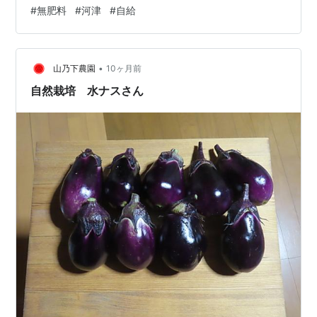
０センチくらいは取ったほうがいい。２月末くらいから
#
無肥料
#
河津
#
自給
芽が出始めて、3月一杯は毎日収穫できます。 このノラ
ボウナは、自分のおしべとめしべで受粉してしまうとい
う都合のいい性質を持っているので、アブラナ科のくせ
•
して種取がとても簡単。なにもしなくていい。でも、い
山乃下農園
10ヶ月前
ろんな事情で、種取は今年が初になります。 染色体が他
自然栽培 水ナスさん
と違っていて、交配が非常に難しくいまだに…