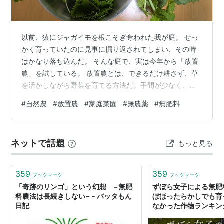
以前、猿にジャガイモを根こそぎ奪われた我が庭。 せっ
かく育っていたのに見事に掘り返されてしまい、その時
はかなり落ち込んだ。 そんな庭で、実は今年から「放置
農」を試している。 放置農とは、できるだけ耕さず、草
を活かしながら野菜を育てる方法だ。手間が少なく、家
庭菜園初心者でも始めやすい。 私が教わった方法はとて
#
自然農
#
放置農
#
家庭菜園
#
無農薬
#
無肥料
もシンプルだった。 私が実践した放置農のやり方 地表す
れすれに草を刈る（私は草刈り機がないのでハサミで切
った） 草をよけて、好きな野菜の種を混ぜてばらまく 刈
ネットで話題
もっと見る
った草を上からかけて水をやる あとは放置する（極端に
乾燥したときだけ水やり） これだけだ。 猿はジャガイモ
を食べたが、大根は無事だった…
359
359
ブックマーク
ブックマーク
「奇跡のリンゴ」という幻想 −無肥
ずぼら女子による無肥
料農法は長続きしない− - バッタもん
ぼほったらかしでも育
日記
なかった作物ランキン