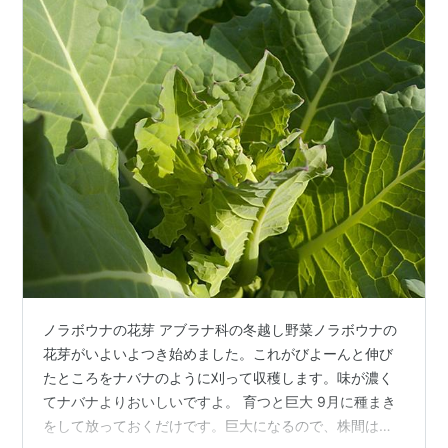
ノラボウナの花芽 アブラナ科の冬越し野菜ノラボウナの
花芽がいよいよつき始めました。これがびよーんと伸び
たところをナバナのように刈って収穫します。味が濃く
てナバナよりおいしいですよ。 育つと巨大 9月に種まき
をして放っておくだけです。巨大になるので、株間は４