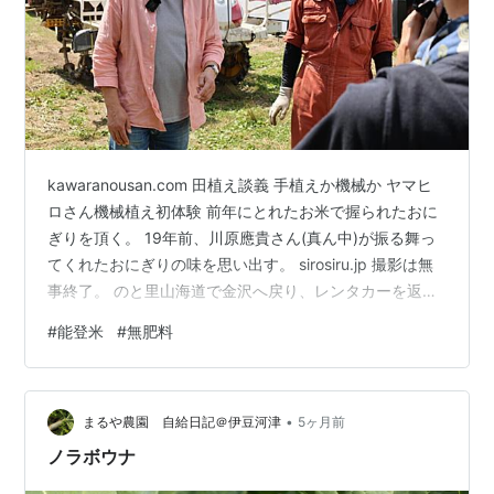
kawaranousan.com 田植え談義 手植えか機械か ヤマヒ
ロさん機械植え初体験 前年にとれたお米で握られたおに
ぎりを頂く。 19年前、川原應貴さん(真ん中)が振る舞っ
てくれたおにぎりの味を思い出す。 sirosiru.jp 撮影は無
事終了。 のと里山海道で金沢へ戻り、レンタカーを返
却。 初めて乗ったハイブリッド車、快適快走だった。 フ
#
能登米
#
無肥料
ォーポイントフレックス by シェラトン金沢にチェックイ
ン 石川県ランキング
•
まるや農園 自給日記＠伊豆河津
5ヶ月前
ノラボウナ