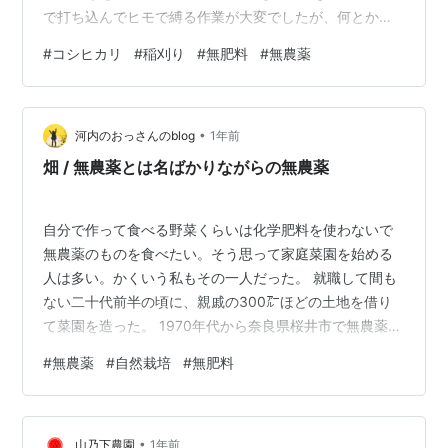
で打ち込んでヒモで縛る作業が大変でしたが、何とか設
置できました。 稲さんも無事に掛ける事ができました。
#
コシヒカリ
#
稲刈り
#
無肥料
#
無農薬
稲刈りがだいぶ進みました。 コシヒカリさんはあと少し
で終わりなので、引き続き頑張っていきたいと思いま
す。 ちなみに稲さんは、扇形にして麻ヒモで縛っており
•
ます。 youtuberの方がやられていたやり方を真似してや
河内のおっさんのblog
1年前
っています。 おわり
畑 / 無農薬とは名ばかりながらの無農薬
自分で作って食べる野菜くらいは化学肥料を使わないで
無農薬のものを食べたい。そう思って家庭菜園を始める
人は多い。かくいう私もその一人だった。 就職して間も
ない二十代前半の頃に、親戚の300㌃ほどの土地を借り
て菜園を造った。 1970年代から奈良県桜井市で無農薬、
無肥料、不耕の「自然農＝自然栽培」を起こした川口由
#
無農薬
#
自然栽培
#
無肥料
一という人のニュースを見たのがきっかけだった。 さす
がに不耕というのは無理があったので、家のトラクター
を使ったが、農薬と肥料は買ったことがなかった。 それ
•
でもなんとか野菜が育ったのは、始めて畑にした土地に
山乃下農園
1年前