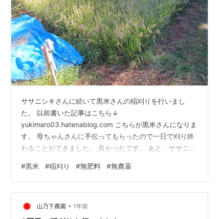
ササニシキさんに続いて黒米さんの稲刈りを行いまし
た。 以前書いた記事はこちら↓
yukimaro03.hatenablog.com こちらが黒米さんになりま
す。 母ちゃんさんに手伝ってもらったので一日で刈り終
わることができました。 良かったです。 あと、ササニシ
キさんと同じく成長があまりよくなったですね。 周りの
#
黒米
#
稲刈り
#
無肥料
#
無農薬
竹さんを切って、太陽の光が良く当たる様にしたいと思
います。 あと一か所刈る所があるので、頑張りたいと思
います。 おわり
•
山乃下農園
1年前