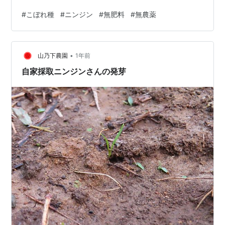
#
こぼれ種
#
ニンジン
#
無肥料
#
無農薬
•
山乃下農園
1年前
自家採取ニンジンさんの発芽