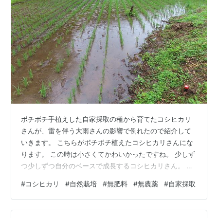
ボチボチ手植えした自家採取の種から育てたコシヒカリ
さんが、雷を伴う大雨さんの影響で倒れたので紹介して
いきます。 こちらがボチボチ植えたコシヒカリさんにな
ります。 この時は小さくてかわいかったですね。 少しず
つ少しずつ自分のベースで成長するコシヒカリさん。 草
さん整理もしておりました。 出穂もしてくれたコシヒカ
#
コシヒカリ
#
自然栽培
#
無肥料
#
無農薬
#
自家採取
リさんですが ご覧のように倒れてしまいました。 何てこ
ったと思いながら「頑張って立ち上がって下さい」とお
願いしました。 コシヒカリさんの力を信じてみたいと思