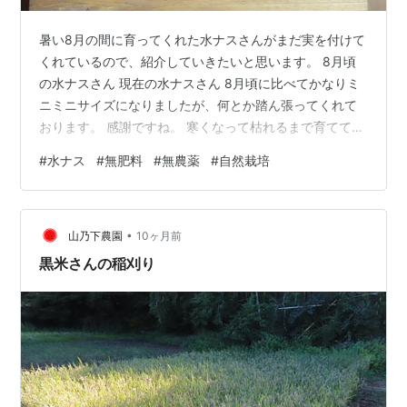
暑い8月の間に育ってくれた水ナスさんがまだ実を付けて
くれているので、紹介していきたいと思います。 8月頃
の水ナスさん 現在の水ナスさん 8月頃に比べてかなりミ
ニミニサイズになりましたが、何とか踏ん張ってくれて
おります。 感謝ですね。 寒くなって枯れるまで育ててお
きたいと思います。 収穫したナスさんは、からし漬けに
#
水ナス
#
無肥料
#
無農薬
#
自然栽培
して食べたいと思います。 おわり
•
山乃下農園
10ヶ月前
黒米さんの稲刈り