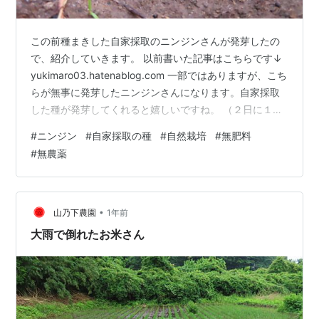
この前種まきした自家採取のニンジンさんが発芽したの
で、紹介していきます。 以前書いた記事はこちらです↓
yukimaro03.hatenablog.com 一部ではありますが、こち
らが無事に発芽したニンジンさんになります。自家採取
した種が発芽してくれると嬉しいですね。 （２日に１回
ほど水やりをしました。） また様子を投稿していけたら
#
ニンジン
#
自家採取の種
#
自然栽培
#
無肥料
と思います。 おわり
#
無農薬
•
山乃下農園
1年前
大雨で倒れたお米さん