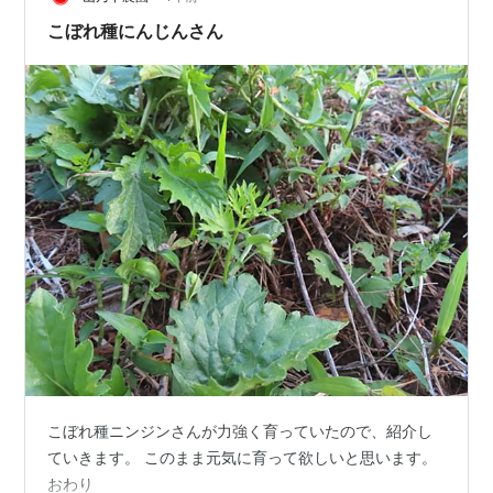
は永年蓄えられた地力があるからだ。 借りた土地の1/3に
こぼれ種にんじんさん
は広葉樹が植えられていたので、…
こぼれ種ニンジンさんが力強く育っていたので、紹介し
ていきます。 このまま元気に育って欲しいと思います。
おわり