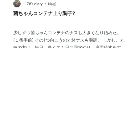
•
います。 実の方はいい感じに膨らんできました。 機械が
1178’s diary
1年前
入れない場所なので、手刈りですが、来月稲刈りができ
菌ちゃんコンテナ上り調子?
ればと思います。 また、様子を…
少しずつ菌ちゃんコンテナのナスも大きくなり始めた。
(１番手前) その1つ向こうの丸鉢ナスも順調。 しかし、丸