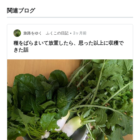
関連ブログ
•
旅路をゆく ふくこの日記
2ヶ月前
種をばらまいて放置したら、思った以上に収穫で
きた話