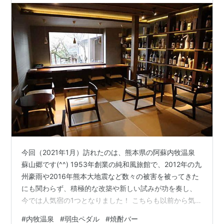
今回（2021年1月）訪れたのは、熊本県の阿蘇内牧温泉
蘇山郷です(^^) 1953年創業の純和風旅館で、2012年の九
州豪雨や2016年熊本大地震など数々の被害を被ってきた
にも関わらず、積極的な改築や新しい試みが功を奏し、
今では人気宿の1つとなりました！ こちらも以前から気に
なっていた宿です。 宿の場所は阿蘇内牧温泉街の一角。
#
内牧温泉
#
弱虫ペダル
#
焼酎バー