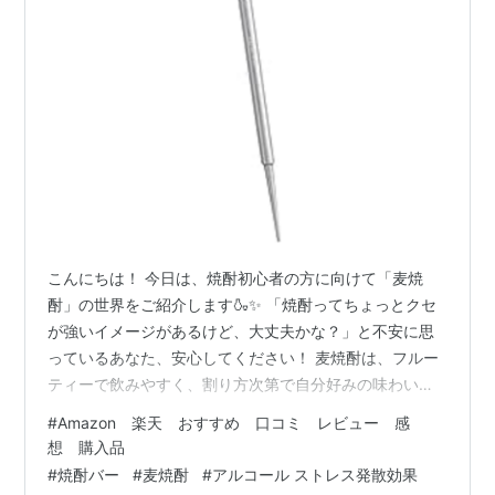
こんにちは！ 今日は、焼酎初心者の方に向けて「麦焼
酎」の世界をご紹介します🍶✨ 「焼酎ってちょっとクセ
が強いイメージがあるけど、大丈夫かな？」と不安に思
っているあなた、安心してください！ 麦焼酎は、フルー
ティーで飲みやすく、割り方次第で自分好みの味わいが
楽しめるんです😊 今回は、麦焼酎の種類ごとの特徴や、
#
Amazon 楽天 おすすめ 口コミ レビュー 感
Amazonで高評価のおすすめ麦焼酎3選をご紹介します。
想 購入品
これを読めば、あなたも麦焼酎マスターになれること間
#
焼酎バー
#
麦焼酎
#
アルコール ストレス発散効果
違いなしですよ！ 🍺 麦焼酎の種類と特徴を知ろう！ 焼