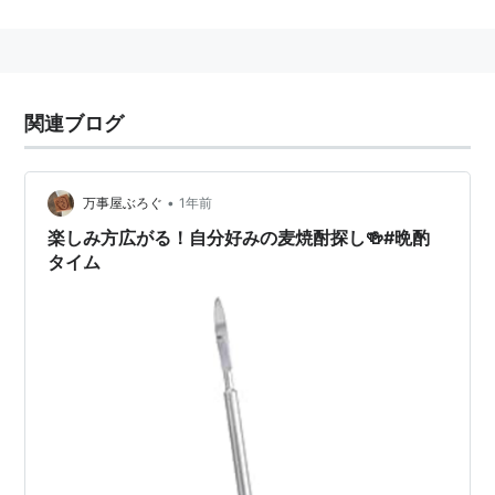
のBar S.A.Oなどが有名。
関連ブログ
•
万事屋ぶろぐ
1年前
楽しみ方広がる！自分好みの麦焼酎探し🍻#晩酌
タイム