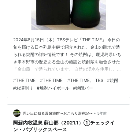
2024年8月15日（木）TBSテレビ「THE TIME」 今日の
旬を届ける日本列島中継で紹介された、金山の跡地で造
られる焼酎の詳細情報です！ その焼酎は、鹿児島県いち
き串木野市の歴史ある金山の施設と焼酎蔵を融合させた
「金山蔵」で造られています。 自然の湧水を使用し、か
め壺や木樽といった伝統的な器具でじっくりと発酵・熟
#
THE TIME'
#
THE TIME,
#
THE TIME, TBS
#
焼酎
成させることで、焼酎に深みのある味わいと香りが加わ
#
お湯割り
#
焼酎ハイボール
#
焼酎バー
り豊かな個性を持つ焼酎が生まれるのです。 ロックや水
割り、お湯割りなど、さまざまな飲み方で楽しめます
が、芋焼酎はお湯割りにすることでさつまいもの甘みと
香りがより一層引き立ちます。 ストレートで焼酎の本来
•
思い出に残る温泉旅館〜おこもり滞在記〜
5年前
の味わいを楽しむのもいいかも…
阿蘇内牧温泉 蘇山郷（2021.1）①チェックイ
ン・パブリックスペース