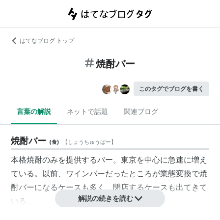
はてなブログ トップ
焼酎バー
このタグでブログを書く
言葉の解説
ネットで話題
関連ブログ
焼酎バー
(
食
)
【
しょうちゅうばー
】
本格焼酎のみを提供するバー。東京を中心に急速に増え
ている。以前、ワインバーだったところが業態変換で焼
酎バーになるケースも多く、閉店するケースも出てきて
解説の続きを読む
いる。
渋谷の焼酎バー古典、西麻布のEN-ICHI、鹿児島天文館