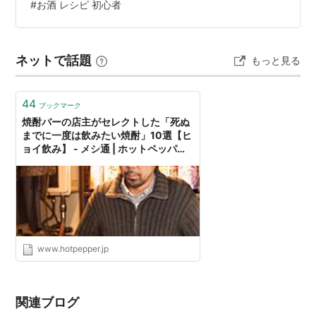
#
お酒 レシピ 初心者
酎は大きく分けて「甲類」と「乙類」に分類されます。
麦焼酎もこの2つに分かれ、それぞれに特徴があります。
1. 甲類麦焼酎（連続式蒸留）…
ネットで話題
もっと見る
44
ブックマーク
焼酎バーの店主がセレクトした「死ぬ
までに一度は飲みたい焼酎」10選【ヒ
ョイ飲み】 - メシ通 | ホットペッパー
グルメ
www.hotpepper.jp
関連ブログ