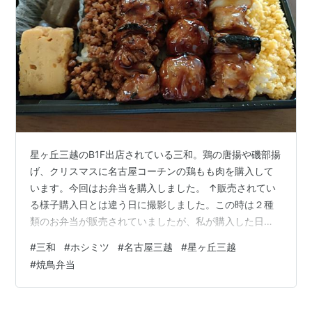
星ヶ丘三越のB1F出店されている三和。鶏の唐揚や磯部揚
げ、クリスマスに名古屋コーチンの鶏もも肉を購入して
います。今回はお弁当を購入しました。 ↑販売されてい
る様子購入日とは違う日に撮影しました。この時は２種
類のお弁当が販売されていましたが、私が購入した日は
右の焼鳥弁当しか販売されていませんでした。 ↑焼鳥弁
#
三和
#
ホシミツ
#
名古屋三越
#
星ヶ丘三越
当（886円）少し小さめのサイズに感じます。二色のそ
#
焼鳥弁当
ぼろご飯の上にネギマ、つくね、トリ皮がのっていま
す。 食べてみた感想ですが、タレが濃いめの味で、とて
も美味しかったです。そぼろご飯も美味しいです。もう