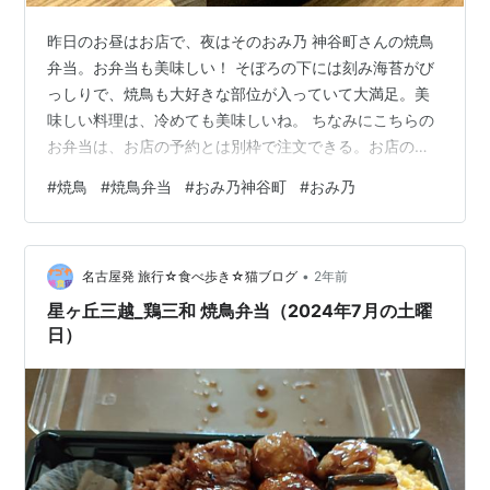
昨日のお昼はお店で、夜はそのおみ乃 神谷町さんの焼鳥
弁当。お弁当も美味しい！ そぼろの下には刻み海苔がび
っしりで、焼鳥も大好きな部位が入っていて大満足。美
味しい料理は、冷めても美味しいね。 ちなみにこちらの
お弁当は、お店の予約とは別枠で注文できる。お店の予
約が取れない日でも注文可能。また、お店の予約が取れ
#
焼鳥
#
焼鳥弁当
#
おみ乃神谷町
#
おみ乃
た日でも注文すれば帰る頃に出来上がっていて、そのま
ま持ち帰りもできる。 omakase.in 押上の焼鳥 おみ乃で
も持ち帰り弁当の予約が可能。 omakase.in
•
名古屋発 旅行☆食べ歩き☆猫ブログ
2年前
星ヶ丘三越_鶏三和 焼鳥弁当（2024年7月の土曜
日）