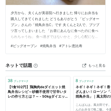
夕方から、夫くんが美容院へ行きました 帰りにお弁当を
購入してきてくれました どうもありがとう 「ビッグオー
ブン」さんの「焼鳥弁当C」です 夫くんと2人で、ブツブ
ツ言ってしまいました 「お昼にあんなに食べたのに食べ
られちゃうね」 食べ過ぎではないかと、少し心配になっ
たのでした このお弁当、とても美味しいのです 以前に
#
ビッグオーブン
#
焼鳥弁当
#
アトレ恵比寿
も、このお弁当をいただいたことがあります 今日もとて
も美味しかったです 以前は、焼鳥が5本で下のご飯が炊
き込みご飯でした お弁当の内容変更で、物価高を感じた
ネットで話題
もっと見る
のでしが （その時のお弁当は「こちら」です） ごちそう
さまでした ランキング参加中gooからきました ランキン
グ参加中【公式】は…
38
8
ブックマーク
ブックマーク
【1食102円】鶏胸肉deダイエット焼
ネギ！ネギ！ネギ！香
鳥弁当レシピ～砂糖不使用で甘辛いタ
ざんまい！ローソン「
レの作り方とは？～ - 50kgダイエッ
焼鳥弁当」｜風太郎の
トした港区芝浦IT社長ブログ
こんばんは。風太郎です。
んのお弁当で晩ご飯。 今週2