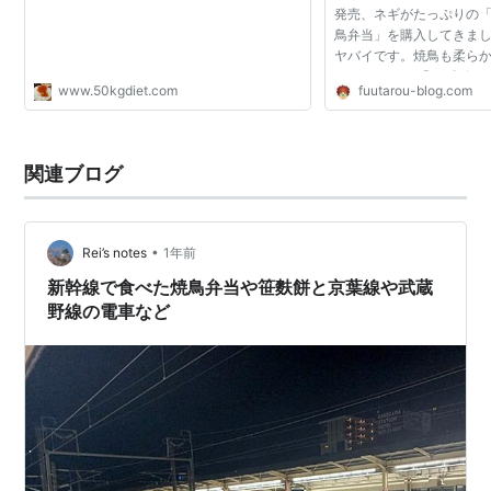
発売、ネギがたっぷりの
鳥弁当」を購入してきまし
ヤバイです。焼鳥も柔ら
い！ ローソン「ネギざん
www.50kgdiet.com
fuutarou-blog.com
発売日：2019年5月21日 (
(税込) カロリー：508...
関連ブログ
•
Rei’s notes
1年前
新幹線で食べた焼鳥弁当や笹麩餅と京葉線や武蔵
野線の電車など