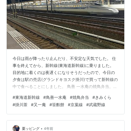
今日は雨が降ったり止んだり、不安定な天気でした。 仕
事を終えてから、新幹線(東海道新幹線)に乗りました。
目的地に着くのは夜遅くになりそうだったので、今日の
夕食は駅の売店(グランドキヨスク掛川)で買って新幹線の
中で食べることにしました。 鳥善 一水庵の焼鳥弁当。
1,100円(税込)。 788.5kcal。 きみくらの掛川茶も買って
#
東海道新幹線
#
鳥善一水庵
#
焼鳥弁当
#
きみくら
飲みました。 190円(税込)でした。 お茶は深蒸し茶で渋
#
掛川茶
#
又一庵
#
笹麩餅
#
京葉線
#
武蔵野線
味が少なくて飲みやすかったです。 焼鳥弁当はたれのか
かったご飯の上に海苔、その上に鶏照り焼きとねぎがの
っていて、わさびが添えてありました。 鶏照り焼きは静
岡名産の「美味鶏」を特性ダレにつけこんで、低温調理
•
栗ッピング
4年前