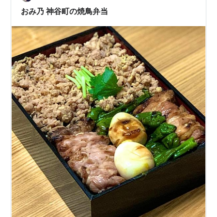
して…
おみ乃 神谷町の焼鳥弁当