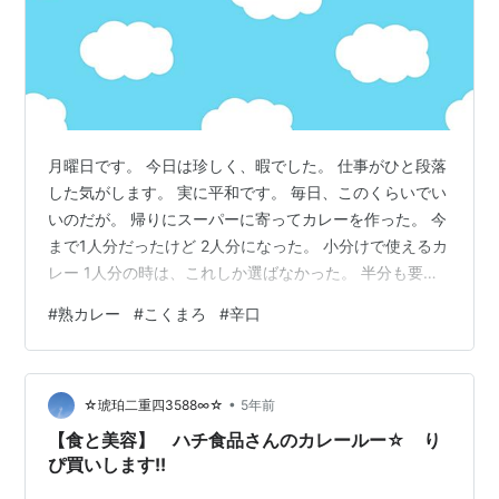
月曜日です。 今日は珍しく、暇でした。 仕事がひと段落
した気がします。 実に平和です。 毎日、このくらいでい
いのだが。 帰りにスーパーに寄ってカレーを作った。 今
まで1人分だったけど 2人分になった。 小分けで使えるカ
レー 1人分の時は、これしか選ばなかった。 半分も要ら
ないから・・・ 2カケあれば十分です。 でもさ、食べて
#
熟カレー
#
こくまろ
#
辛口
みたかったのがあった。 辛口カレー こくまろは、うちの
スーパーでいつも特売です。 貧乏性。 今までは中辛しか
食べた事なかったけど 人生で初めて辛口食べた。 辛口と
•
言ってもそこまでじゃないんだな。 めっちゃ美味しかっ
☆琥珀二重四3588∞☆
5年前
た♡ 明日も忙しくなかったら 稼働記事にします。 平和
【食と美容】 ハチ食品さんのカレールー☆ り
であれ…
ぴ買いします!!