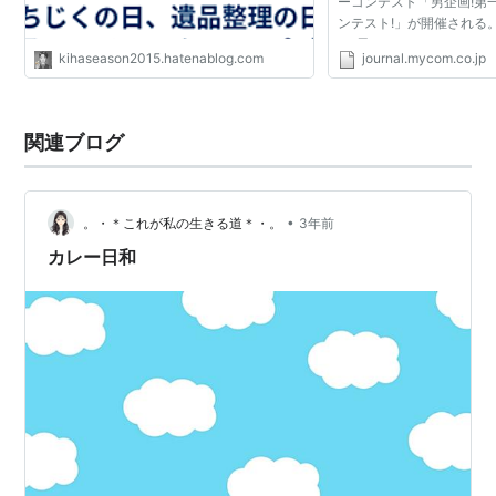
ーコンテスト「男企画!第
ンテスト!」が開催される
は"男のカレー"をテーマ
kihaseason2015.hatenablog.com
journal.mycom.co.jp
「2段熟カレー」を使った
集。入賞者には、イギ...
関連ブログ
•
。・＊これが私の生きる道＊・。
3年前
カレー日和