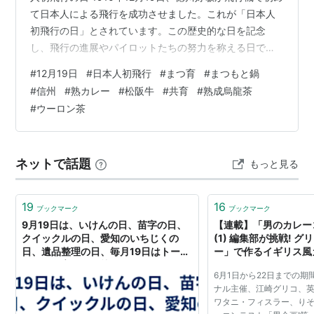
て日本人による飛行を成功させました。これが「日本人
初飛行の日」とされています。この歴史的な日を記念
し、飛行の進展やパイロットたちの努力を称える日で
す。 まつ育の日 まつ毛を健康に保つことを目的とした記
#
12月19日
#
日本人初飛行
#
まつ育
#
まつもと鍋
念日です。美容業界がまつ毛のケアと育成に注目し、こ
#
信州
#
熟カレー
#
松阪牛
#
共育
#
熟成烏龍茶
の日を制定しました。日々のケア方法が提案されていま
#
ウーロン茶
す。 「信州・まつもと鍋」の日（12月19日・1月19日・2
月19日 記念日） 信州松本地方の伝統料理「まつもと鍋」
を楽しむための日。特産の野菜や地元食材を活かした鍋
ネットで話題
もっと見る
料理が推奨され…
19
16
ブックマーク
ブックマーク
9月19日は、いけんの日、苗字の日、
【連載】「男のカレー
クイックルの日、愛知のいちじくの
(1) 編集部が挑戦! グ
日、遺品整理の日、毎月19日はトーク
ー」で作るイギリス風カレ
の日、食育の日、熟カレーの日等の日
マイコミジャーナル
6月1日から22日までの
- 風に吹かれて旅するブログ (今日は何
ナル主催、江崎グリコ、
の日＆ハッピートーク)
ワタニ・フィスラー、り