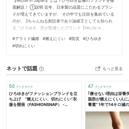
【Mo,de in Japan】とは？ひろゆき監修のブランドを徹
底解説！ ①説明 近年、日本製の品質にこだわるブラン
ドが増えてきていますが、 その中でも注目を集めている
のが、 2ちゃんねる創設者であり論破王としても知られ
る「ひろゆき」氏が監修したブランド【Mo,de in
Japan】です。 このブランドは、日本の職人技術と実用
#
アラミド繊維
#
燃えにくい
#
防災
#
ひろゆき
性を兼ね備えたアイテムを 展開しており、デザイン、機
#
切れにくい
能性、そしてコストパフォーマンスのバランスが絶妙で
す。 本記事では、【Mo,de in Japan】の特徴や使い方、
実際の口コミや評判を詳しく解説していきます！
ネットで話題
もっと見る
②【Mo,de in Japan】の特徴 1. 日本の職…
50
47
ブックマーク
ブックマーク
ひろゆきがファッションブランドを立
｢痩せない理由は栄養
ち上げ “燃えにくい、切れにくい”衣
脂肪が燃えにくい人に
服を開発（FASHIONSNAP） -
養素" 1年で14キロ
Yahoo!ニュース