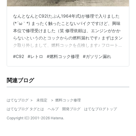
なんとなんとC92(たぶん1964年式)が修理で入りました
(*´ω｀*) まったく触ったことないバイクですけど、興味
本位で修理受けました（笑 修理依頼は、エンジンがかか
らないというのとコックからの燃料漏れです♪ まずはタン
ク取り外しまして、燃料コックを点検します♪ フロート
室？みたいなの外しましたが構造分かりません（笑 燃料
#
C92
#
レトロ
#
燃料コック修理
#
ガソリン漏れ
コック外して見ましたが、まだ構造わかりません（笑 全
部分解してみました♪ これで、やっと構造を理解できまし
た（笑 とりあえず、コックの中が腐食してるので キレイ
関連ブログ
にはしたけど、ところどころ曲がってたり欠けてた
り。。。(;^_^A 大丈夫かな？（笑 どこで売られてるのか
知らない…
はてなブログ
>
未指定
>
燃料コック修理
はてなブログ タグとは
ヘルプ
開発ブログ
はてなブログトップ
Copyright (C) 2001-
2026
Hatena.