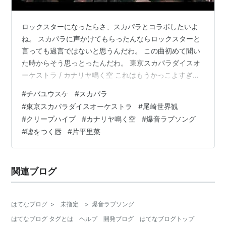
ロックスターになったらさ、スカパラとコラボしたいよ
ね。 スカパラに声かけてもらったんならロックスターと
言っても過言ではないと思うんだわ。 この曲初めて聞い
た時からそう思っとったんだわ。 東京スカパラダイスオ
ーケストラ / カナリヤ鳴く空 これはもうかっこよすぎる
でかんわ。 チバユウスケ+スカパラ、想像もしてなかっ
#
チバユウスケ
#
スカパラ
たから余計びっくりしたわ。 スカパラをもっと好きにな
#
東京スカパラダイスオーケストラ
#
尾崎世界観
った曲だわ。 嘘をつく唇 feat.片平里菜/ TOKYO SKA
#
クリープハイプ
#
カナリヤ鳴く空
#
爆音ラブソング
PARADISE ORCHESTRA -short ver- これもイントロから
#
嘘をつく唇
#
片平里菜
でらいい。 スカってサビを盛り上げるのが難しいからこ
んなに表情ある曲やってみたい。 途…
関連ブログ
はてなブログ
>
未指定
>
爆音ラブソング
はてなブログ タグとは
ヘルプ
開発ブログ
はてなブログトップ