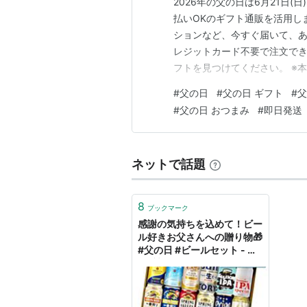
2026年の父の日は6月21日
払いOKのギフト通販を活用し
ションなど、今すぐ届いて、あ
レジットカード不要で注文で
フトを見つけてください。 ※
父の日ギフト選びに迷ったら？
#
父の日
#
父の日 ギフト
#
父
グルメ・海鮮・うなぎ 健康・
#
父の日 おつまみ
#
即日発送
ン・ネクタイ・ソックス スポ
ネットで話題
8
ブックマーク
感謝の気持ちを込めて！ビー
ル好きお父さんへの贈り物🎁
#父の日 #ビールセット - 猫
の爪切りdiary