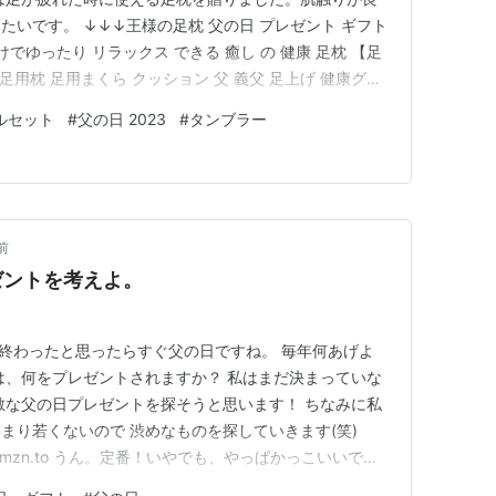
いです。 ↓↓↓王様の足枕 父の日 プレゼント ギフト
でゆったり リラックス できる 癒し の 健康 足枕 【足
足用枕 足用まくら クッション 父 義父 足上げ 健康グッ
60代 70代 無料 ラッピング】価格: 2980 円楽天で詳細
ルセット
#
父の日 2023
#
タンブラー
枕を贈りたいです。足枕と合わせて使えば、父の日に
前
ゼントを考えよ。
が終わったと思ったらすぐ父の日ですね。 毎年何あげよ
は、何をプレゼントされますか？ 私はまだ決まっていな
敵な父の日プレゼントを探そうと思います！ ちなみに私
まり若くないので 渋めなものを探していきます(笑)
 amzn.to うん。定番！いやでも、やっぱかっこいいです
るので、誕生日とか退職祝いとかに年上の男性にあげる