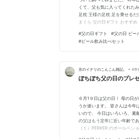
くて、父も気に入ってくれたみた
足枕 王様の足枕 足を乗せるだけ
まくら 父の日ギフト おすすめ 
ズ ビーズ 足 おしゃれ 実用的 
#
父の日ギフト
#
父の日 ビー
を見る 今年は同じシリーズの
#
ビール飲み比べセット
快…
•
京のイナリのこんこん雑記。
4年
ぼちぼち父の日のプレ
６月1９日は父の日！ 母の日
うか迷います。 皆さんは今年
いので、 今日はいろいろ、素
の父はもう定年に近い年齢であ
（１）PERKER のボールペン
ね。 やはり大人の男性感があ