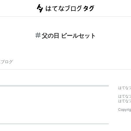
父の日 ビールセット
連ブログ
はてな
はてな
はてな
Copyrig