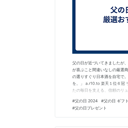
父の日が近づいてきましたが、
が喜ぶこと間違いなしの厳選商
の選りすぐり日本酒を自宅で
を。」 a.r10.to 楽天１
たの毎日を支える、信頼のリュック
「スタイルと快適さを両立。
#
父の日 2024
#
父の日 ギフ
ズ。」a.r10.to ４、仕
#
父の日プレゼント
タイ。洗練されたデザイ…