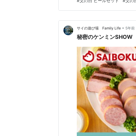
#
父の日 ビールセット
#
父の
こともありました。父の日にも
本だけPARKERのを使ってい…
•
サイの遊び場 Family Life
5年前
秘密のケンミンSHOW