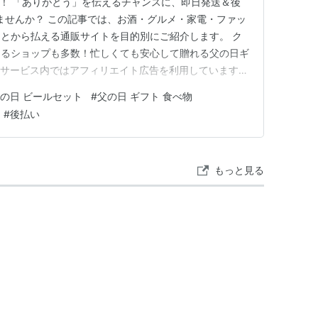
(日)！ 「ありがとう」を伝えるチャンスに、即日発送＆後
ませんか？ この記事では、お酒・グルメ・家電・ファッ
とから払える通販サイトを目的別にご紹介します。 ク
きるショップも多数！忙しくても安心して贈れる父の日ギ
本サービス内ではアフィリエイト広告を利用しています
即日発送＆後払い対応の通販サイト比較表 お酒ギフト
の日 ビールセット
#
父の日 ギフト 食べ物
マッサージグッズ 家電・日用品 総合ギフト ファッショ
#
後払い
ーツ・ア…
もっと見る