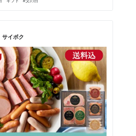
日 ギフト
#
父の日
ありだなあ。 はずれがない気がする。 ちなみに私も一
 サイボク