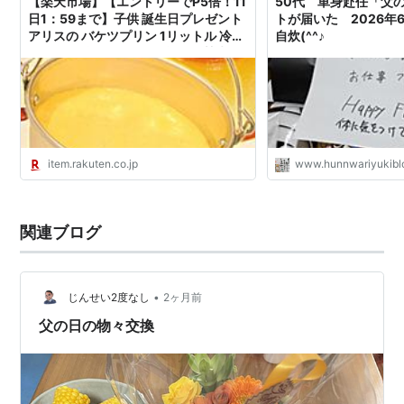
【楽天市場】【エントリーでP5倍！11
50代 単身赴任「父
日1：59まで】子供 誕生日プレゼント
トが届いた 2026年
アリスの バケツプリン 1リットル 冷凍
自炊(^^♪
／ 父の日 父の日ギフト 食べ物 甘党 ス
イーツ 60代 70代 50代 父親 男性 父の
日ギフト2026 誕生日ケーキ かわいい
誕生日ギフト スイーツギフト プリン
ぷりん P：釜庄 楽しい食の店【本館】
item.rakuten.co.jp
www.hunnwariyukibl
関連ブログ
•
じんせい2度なし
2ヶ月前
父の日の物々交換