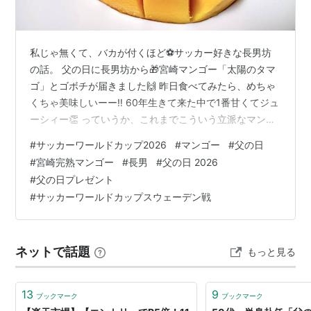
私じゃ無くて、バカが付くほど⚽️サッカー好きな長男坊
の話。 父の日に長男坊から🎁宮崎マンゴー「太陽のタマ
ゴ」とゴボチが届きました🙌 昨日食べてみたら、めちゃ
くちゃ美味しいーー‼️ 60年生きて来た中で1番甘くてジュ
ーシィー👏 っていうか、これまでこういう立派なマンゴ
ーを食べた記憶は〜 沖縄産を一度くらいかな😂 長男にお
#
サッカーワールドカップ2026
#
マンゴー
#
父の日
礼の📩して、「明日のサッカー⚽️🇯🇵観れなくて残念だ
#
宮崎完熟マンゴー
#
長男
#
父の日 2026
ね」と言ったら「何でよ。当然有給取って観るくさ」
#
父の日プレゼント
と。 さすが、、、、サッカー狂👍 ウチは9時から営業な
#
サッカーワールドカップスウェーデン戦
ので、前半しか観れないかな、残念。 強敵だけど頑張っ
て欲しいです📣
ネットで話題
もっと見る
13
9
ブックマーク
ブックマーク