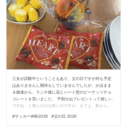
三女が試験中ということもあり、父の日ですが何も予定
はありませんし期待もしていませんでしたが、かほまま
＆娘達から、ランチ後に花とハート型のピーナッツチョ
コレートを貰いました。 予期せぬプレゼントって嬉しい
ですね。と喜んだのは良いのですが、まてよ、私からの
父へのプレゼントは？あちゃー、何も用意してませんorz
#
サッカーW杯2026
#
父の日 2026
過去においても、殆ど何もしてこなかった私‥、親不孝息
子でごめんなさい🙇‍♀️そんな平和な1日だったのですが、夕