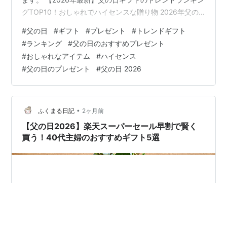
グTOP10！おしゃれでハイセンスな贈り物 2026年父の
日ギフトのトレンドと選び方 今年のキーワードは「日常
#
父の日
#
ギフト
#
プレゼント
#
トレンドギフト
の格上げ」と「タイパ・快適性」 お父さんのライフスタ
#
ランキング
#
父の日のおすすめプレゼント
イルに合わせる3つの視点 【2026最新】父の日ギフトト
#
おしゃれなアイテム
#
ハイセンス
レンドランキングTOP10 第1位：日常を豊かにする「プ
#
父の日のプレゼント
#
父の日 2026
レミアム微炭酸・クラフトサーバー」 第2位：スマート
に健康管理ができる「薄型スマートリング・高機能ウォ
ッチ」 …
•
ふくまる日記
2ヶ月前
【父の日2026】楽天スーパーセール早割で賢く
買う！40代主婦のおすすめギフト5選