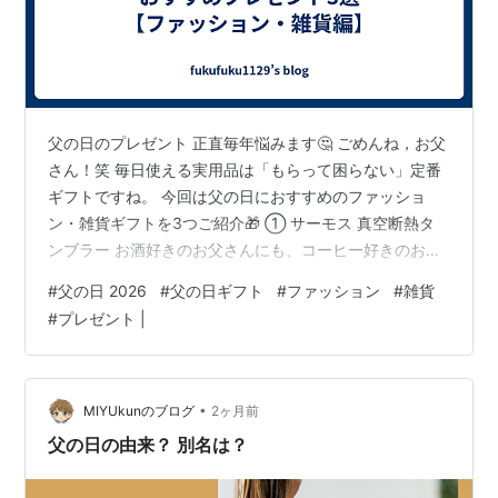
父の日のプレゼント 正直毎年悩みます🤔 ごめんね，お父
さん！笑 毎日使える実用品は「もらって困らない」定番
ギフトですね。 今回は父の日におすすめのファッショ
ン・雑貨ギフトを3つご紹介🎁 ① サーモス 真空断熱タ
ンブラー お酒好きのお父さんにも、コーヒー好きのお父
さんにも人気なのがサーモスの真空断熱タンブラー☕ 保
#
父の日 2026
#
父の日ギフト
#
ファッション
#
雑貨
冷・保温性能が高く、季節を問わず大活躍💪 ✔ 氷が溶け
#
プレゼント |
にくい ✔ 温かい飲み物も冷めにくい ✔ 毎日使える実用
性抜群アイテム 「何を贈るか迷ったらコレ」と言われる
ほど人気の父の日ギフト🎁 リンク ② ラコステ ポロシャ
ツ 父の日の定番ファッションギフトといえばポロシャツ
•
MIYUkunのブログ
2ヶ月前
👕 中でもラコス…
父の日の由来？ 別名は？