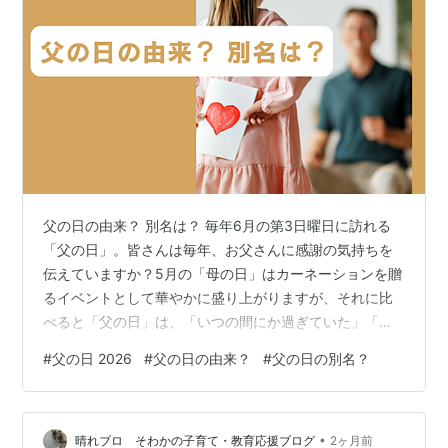
父の日の由来？ 別名は？ 毎年6月の第3日曜日に訪れる
「父の日」。皆さんは毎年、お父さんに感謝の気持ちを
伝えていますか？5月の「母の日」はカーネーションを贈
るイベントとして華やかに盛り上がりますが、それに比
べると「父の日」は、「いつの間にか過ぎていた」「何
を贈ればいいか迷っているうちに当日を迎えてしまっ
#
父の日 2026
#
父の日の由来？
#
父の日の別名？
た」という方も少なくないかもしれません。 しかし、父
の日は、家族のために日々頑張ってくれているお父さん
へ、普段は照れくさくてなかなか口に出せない「ありが
•
とう」を伝える絶好のチャンスです。母の日と同じくら
晴れブロ そわかの子育て・教育応援ブログ
2ヶ月前