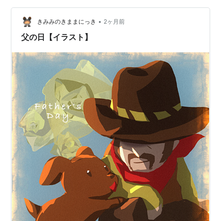
方に会社の先輩から連絡がありました。何事だろうかと
•
出てみると、先輩が実家のある石垣島に帰省された際
きみみのきままにっき
2ヶ月前
に、自宅で採れたパイナップルを持ち帰ったので要らな
父の日【イラスト】
いか？近くまで持って行くよとの嬉しい…