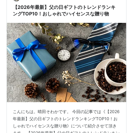
い、あるいはそれ以上に、家族の絆を深める大切な一日
【2026年最新】父の日ギフトのトレンドランキ
と言えるでしょう。 私たちが当たり前のように…
ングTOP10！おしゃれでハイセンスな贈り物
こんにちは。晴田そわかです。 今回の記事では《【2026
年最新】父の日ギフトのトレンドランキングTOP10！お
しゃれでハイセンスな贈り物》について紹介させて頂き
ます。 【2026年最新】父の日ギフトのトレンドランキン