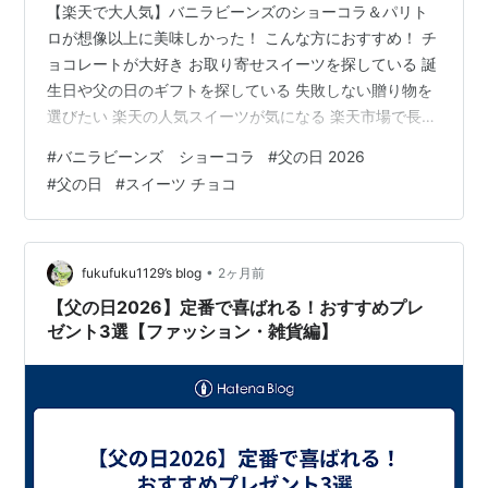
【楽天で大人気】バニラビーンズのショーコラ＆パリト
ロが想像以上に美味しかった！ こんな方におすすめ！ チ
ョコレートが大好き お取り寄せスイーツを探している 誕
生日や父の日のギフトを探している 失敗しない贈り物を
選びたい 楽天の人気スイーツが気になる 楽天市場で長年
愛され続けている人気スイーツブランドバニラビーン
#
バニラビーンズ ショーコラ
#
父の日 2026
ズ。 その中でも特に人気なのがショーコラ＆パリトロで
#
父の日
#
スイーツ チョコ
す。 口コミ評価も非常に高く、「一度食べたら忘れられ
ない」と話題のチョコレートスイーツなんです。 ショー
コラ＆パリトロとは？ ショーコラは濃厚な生チョコレー
トをサクサクのクッキーで挟んだ人気商品。 パリトロは
•
fukufuku1129’s blog
2ヶ月前
3層仕立ての贅沢なチョコレー…
【父の日2026】定番で喜ばれる！おすすめプレ
ゼント3選【ファッション・雑貨編】