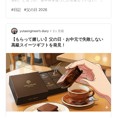
とは離れて住んでいるので百貨店のオンラインサイトや
#
日記
#
父の日 2026
楽天市場などの通販を利用して送っている。母の日、父
の日限定のラッピングをしてくれるので助かっている。
今年は今度の日曜日が父の日。そろそろ手配しないと売
•
り切れの品も増えるだけでなく、父の日を配達日に指定
yutaengineer’s diary
2ヶ月前
できなくなる。（幾度となく経験済み） 通販サイトを見
【もらって嬉しい】父の日・お中元で失敗しない
ると、父の日のギフトとしてお酒やネ…
高級スイーツギフトを発見！