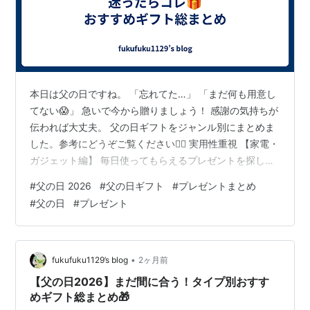
本日は父の日ですね。 「忘れてた…」 「まだ何も用意し
てない😱」 急いで今から贈りましょう！ 感謝の気持ちが
伝われば大丈夫。 父の日ギフトをジャンル別にまとめま
した。参考にどうぞご覧ください💁‍♀️ 実用性重視 【家電・
ガジェット編】 毎日使ってもらえるプレゼントを探して
いる方はこちら👇 ▶ 家電・ガジェット編はこちら 定番ギ
#
父の日 2026
#
父の日ギフト
#
プレゼントまとめ
フト 【ファッション・雑貨編】 普段使いしやすく、特別
#
父の日
#
プレゼント
感のあるギフトを紹介👇 ▶ ファッション・雑貨編はこち
ら (昨年は緑の財布を贈りました！) お酒好きのお父さん
へ 【お酒編】 ビール、日本酒、焼酎、おつまみギフトま
で紹介👇 ▶ お酒編はこちら ご両親で楽しんでもらおう…
•
fukufuku1129’s blog
2ヶ月前
【父の日2026】まだ間に合う！タイプ別おすす
めギフト総まとめ🎁