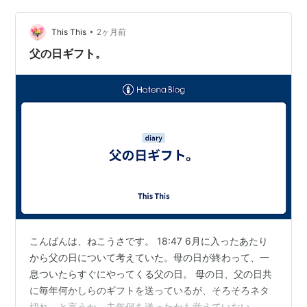
敗したくないなら【ファッション・雑貨編】 普段使いし
やすく、特別感もあるギフトを紹介しています👇 ▶ ファ
•
This This
2ヶ月前
ッション・雑…
父の日ギフト。
こんばんは、ねこうさです。 18:47 6月に入ったあたり
から父の日について考えていた。母の日が終わって、一
息ついたらすぐにやってくる父の日。 母の日、父の日共
に毎年何かしらのギフトを送っているが、そろそろネタ
切れ。と言うか、去年何を送ったかも覚えていない。 親