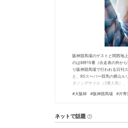
阪神競馬場のゲストと関西地上
のは8枠15番（出走表の外から
り阪神競馬場で行われる日刊ス
と、BSスーパー競馬の横山ル
ダノンデサイル（3番人気）。 
9」とその延長上の「12」（
#
大阪杯
#
阪神競馬場
#
片寄
神メインで人気薄稼働（2着）
過剰集中していないところに「
ネットで話題