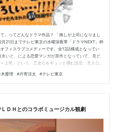
て」ってどんなドラマ作品？ 「推しが上司になりまし
12月21日までテレビ東京の水曜深夜帯「ドラマNEXT」枠
オフィスラブコメディーです。全12話構成となってい
森永いと、による恋愛マンガが原作となっていて、見ど
し＝上司」という、乙女心をギュッと掴む設定。主人公の
の前に、推していた舞台俳優がまさかの上司として現
鈴木愛理
#
片寄涼太
#
テレビ東京
れ動く、じれキュン展開が繰り広げられます。
さんが演じるクールな…
でＬＤＨとのコラボミュージカル観劇