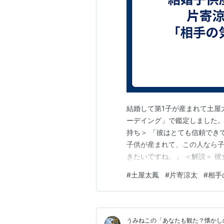
結婚して第1子が産まれて土屋
ーデイング」で鑑定しました。
持ち＞ 「彼はとても信頼でき
子供が産まれて、この人なら
きたいですね。」 ＜解説＞ 
ます。 ただ、彼女はアカシッ
#
土屋太鳳
#
片寄涼太
#
相手
ランスが悪いです。今後、彼
なりそう、、と出ています。 
うみねこの「あなたも観た？懐かし