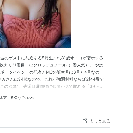
波のゲストに共通する8月生まれ31歳オトコが暗示する
数えて31番目）のクロワデュノール（1番人気）。 やは
ポーツイベントの記者とMCの誕生月は3月と4月なの
リカさんは34歳なので、これが強調材料ならば3枠4番で
この2頭に、先週日曜同様に傾向が見て取れる「3-6-
7枠）が絡む感じだろうか？ 昨日妄想した7枠は、土曜阪
涼太
#
ゆうちゃみ
しており、ルメール騎手鞍上で前走GIIの1着歴持ちでも
信…
もっと見る