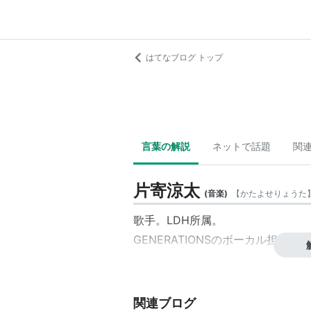
はてなブログ トップ
言葉の解説
ネットで話題
関
片寄涼太
(
音楽
)
【
かたよせりょうた
歌手。LDH所属。
GENERATIONS
のボーカル担当。
関連ブログ