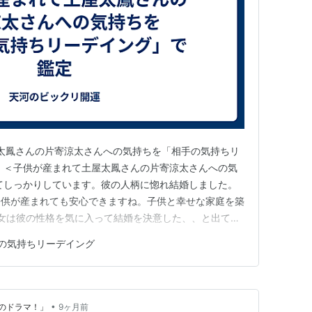
太鳳さんの片寄涼太さんへの気持ちを「相手の気持ちリ
 ＜子供が産まれて土屋太鳳さんの片寄涼太さんへの気
てしっかりしています。彼の人柄に惚れ結婚しました。
子供が産まれても安心できますね。子供と幸せな家庭を築
彼女は彼の性格を気に入って結婚を決意した、、と出てい
クレコード上、主役で、彼が脇役ということもあってバ
の気持ちリーデイング
の運気、体調が不良になりやすく、それが結婚上の問題に
1パーセントの人しか知ら…
•
のドラマ！」
9ヶ月前