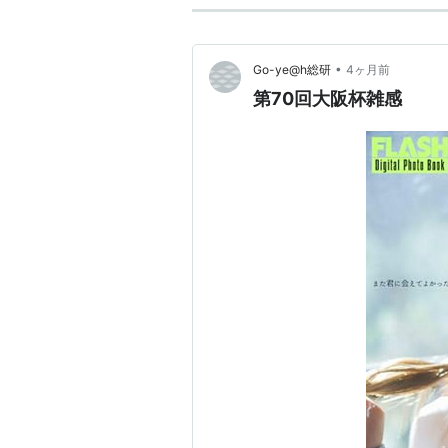
•
Go-ye@h総研
4ヶ月前
第70回大阪杯雑感