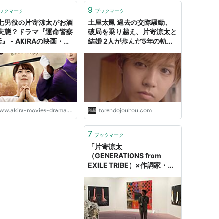
9
ックマーク
ブックマーク
七男役の片寄涼太がお酒
土屋太鳳 過去の交際騒動、
失態？ドラマ『運命警察
破局を乗り越え、片寄涼太と
』 - AKIRAの映画・ド
結婚 2人が歩んだ5年の軌跡
ブログ
-
ww.akira-movies-drama.com
torendojouhou.com
7
ブックマーク
「片寄涼太
（GENERATIONS from
EXILE TRIBE）×作詞家・小
竹正人 往復書簡」の記事一
覧 | デイリー新潮