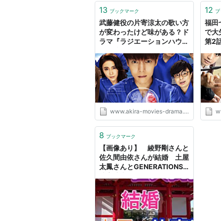
13
12
ブックマーク
ブ
武藤健役の片寄涼太の歌い方
福田
が変わったけど味がある？ド
で大
ラマ『ラジエーションハウス
第2話
2 第6話』 - AKIRAの映画・
ラマ
ドラマブログ
www.akira-movies-drama.com
w
8
ブックマーク
【画像あり】 綾野剛さんと
佐久間由依さんが結婚 土屋
太鳳さんとGENERATIONS
片寄涼太さんが結婚 - マンガ
やな