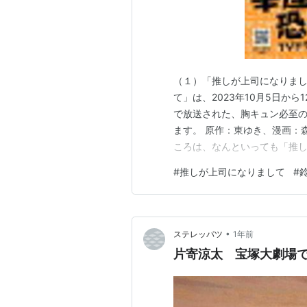
（１）「推しが上司になりまし
て」は、2023年10月5日から
で放送された、胸キュン必至の
ます。 原作：東ゆき、漫画：
ころは、なんといっても「推
OL・中条瞳（演：鈴木愛理）
#
推しが上司になりまして
#
れ、日常と妄想の境界線が揺
GENERATIONSの片寄涼太
•
ステレッパツ
1年前
片寄涼太 宝塚大劇場