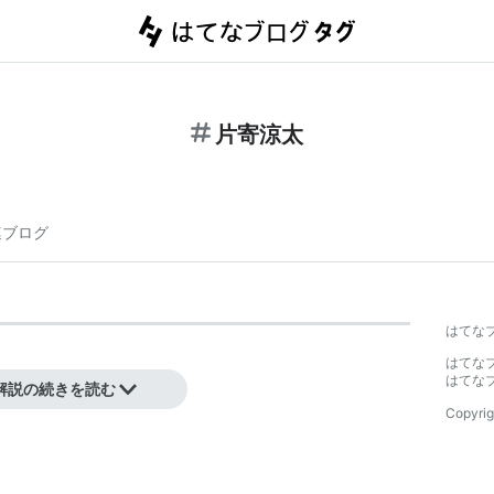
片寄涼太
連ブログ
】
はてな
はてな
はてな
解説の続きを読む
Copyrig