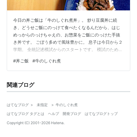
今日の丼ご飯は「牛のしぐれ煮丼」。 炒り豆腐丼に続
き、どうせご飯にのっけて食べたくなるんだから、はじ
めっからのっけちゃえの、お惣菜をご飯にのっけた手抜
き丼です。 ごぼう多めで風味豊かに。 息子は今日から２
学期。 全統記述模試からのスタートです。 模試のため、
今日は午前中だけで、お昼はお家ご飯でしたが、明日は
#
丼ご飯
#
牛のしぐれ煮
午後も試験があるということで、明日からはやお弁当で
す！ え⁉お弁当⁉え‼ 聞いてないよ～💦 明日も午前お帰
りかと思ってた・・・。って息子もそう思ってたんだそ
関連ブログ
う。 今ごろ気づく。 明日の午後にコープさんがやってく
るという、今がいちばん冷蔵庫に何にもないときなのに
～。 明日のお弁当どうしよう⁇
はてなブログ
>
未指定
>
牛のしぐれ煮
はてなブログ タグとは
ヘルプ
開発ブログ
はてなブログトップ
Copyright (C) 2001-
2026
Hatena.