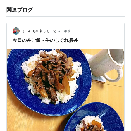
関連ブログ
•
まいにちの暮らしごと
3年前
今日の丼ご飯～牛のしぐれ煮丼