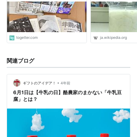
togetter.com
ja.wikipedia.org
関連ブログ
•
ギフトのアイデア！
4年前
6月1日は【牛乳の日】酪農家のまかない「牛乳豆
腐」とは？