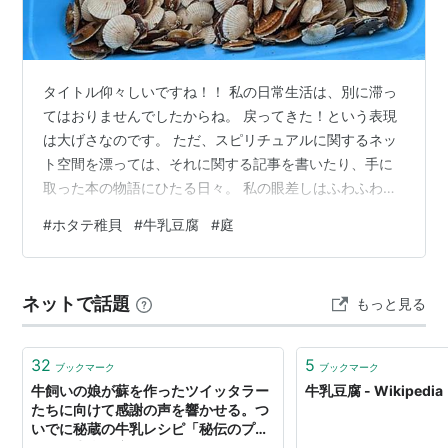
タイトル仰々しいですね！！ 私の日常生活は、別に滞っ
てはおりませんでしたからね。 戻ってきた！という表現
は大げさなのです。 ただ、スピリチュアルに関するネッ
ト空間を漂っては、それに関する記事を書いたり、手に
取った本の物語にひたる日々。 私の眼差しはふわふわと
浮遊しがちで、ブログの内容も日常から離れたものにな
#
ホタテ稚貝
#
牛乳豆腐
#
庭
っておりました。 そもそも、娘と孫が遠くに離れてから
というもの、「何した」「何食べた」「どこ行った」の
記事は激減しております。 もちろん私は、何かをして、
ネットで話題
もっと見る
何かを食べて、極近場での買い物には参ります。 が・・
書き残す程の出来事には思えず、そこへもってきてのス
ピリチュアルやら、フィクションの物語…
32
5
ブックマーク
ブックマーク
牛飼いの娘が蘇を作ったツイッタラー
牛乳豆腐 - Wikipedia
たちに向けて感謝の声を響かせる。つ
いでに秘蔵の牛乳レシピ「秘伝のプリ
ン」「牛乳豆腐」も公開