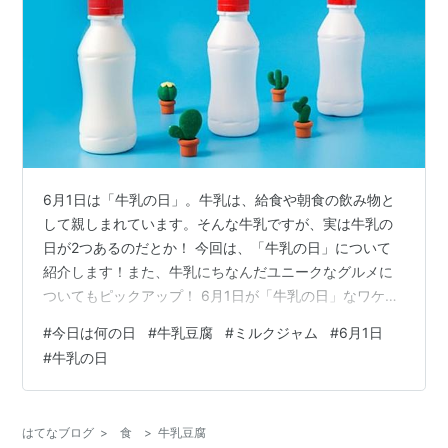
6月1日は「牛乳の日」。牛乳は、給食や朝食の飲み物と
して親しまれています。そんな牛乳ですが、実は牛乳の
日が2つあるのだとか！ 今回は、「牛乳の日」について
紹介します！また、牛乳にちなんだユニークなグルメに
ついてもピックアップ！ 6月1日が「牛乳の日」なワケ
「牛乳の日」は2つある！？ 酪農家のまかない「牛乳豆
#
今日は何の日
#
牛乳豆腐
#
ミルクジャム
#
6月1日
腐」って知ってる？ 牛乳豆腐はどんな味？ 牛乳豆腐の美
#
牛乳の日
味しい食べ方 牛乳豆腐のおすすめ商品 牛乳好きは試して
ほしい「ミルクジャム」 ミルクジャムはどんな味？ ミル
クジャムの美味しい食べ方 ミルクジャムのおすすめ商品
はてなブログ
>
食
>
牛乳豆腐
6月1日「牛乳の日」に牛乳商品を取り入れよう！ 「今日