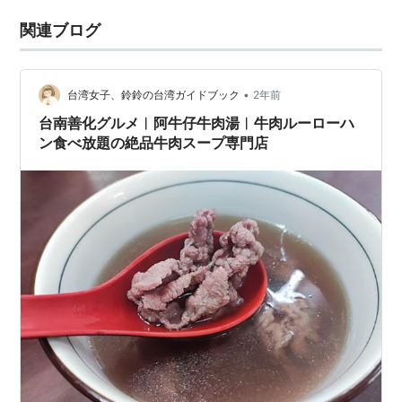
関連ブログ
•
台湾女子、鈴鈴の台湾ガイドブック
2年前
台南善化グルメ︱阿牛仔牛肉湯︱牛肉ルーローハ
ン食べ放題の絶品牛肉スープ専門店