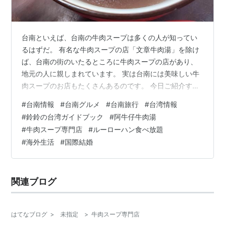
台南といえば、台南の牛肉スープは多くの人が知ってい
るはずだ。 有名な牛肉スープの店「文章牛肉湯」を除け
ば、台南の街のいたるところに牛肉スープの店があり、
地元の人に親しまれています。 実は台南には美味しい牛
肉スープのお店もたくさんあるのです。 今日ご紹介する
のは、台南市中心部から少し離れた「阿牛仔牛肉湯」。
#
台南情報
#
台南グルメ
#
台南旅行
#
台湾情報
阿牛仔牛肉湯について 台湾最大の牛肉屠畜場である善化
#
鈴鈴の台湾ガイドブック
#
阿牛仔牛肉湯
にあり、新鮮な温體牛を提供するだけでなく、牛肉ルー
#
牛肉スープ専門店
#
ルーローハン食べ放題
ローハンも食べ放題。近くには善化夜市や善糖文化園区
#
海外生活
#
国際結婚
などの観光スポットもあります。 住所：台南市善化区中
山路440号 営業時間：11:00–21:30 聯絡電話：0908
613 105 定休…
関連ブログ
はてなブログ
>
未指定
>
牛肉スープ専門店