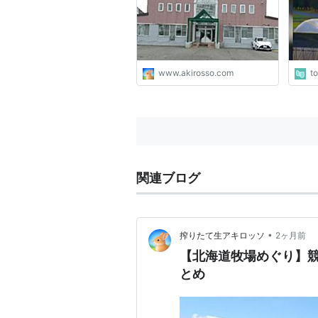
www.akirosso.com
t
関連ブログ
•
搾りたて生アキロッソ
2ヶ月前
【北海道牧場めぐり】
とめ