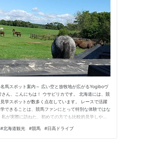
馬スポット案内～ 広い空と放牧地が広がるYogiboヴ
皆さん、こんにちは！ ウサピリカです。 北海道には、競
見学スポットが数多く点在しています。 レースで活躍
見学できることは、競馬ファンにとって特別な体験ではな
、私が実際に訪ねた、初めての方でも比較的見学しやす
 胆振・日高地方を中心に、北海道ならではの景色や観
#
北海道観光
#
競馬
#
日高ドライブ
やドライブを満喫できるスポットをまとめました。 北
 見学前に知って…