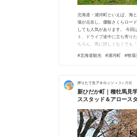
北海道・浦河町といえば、海と
場が点在し、優駿さくらロー
しても人気があります。 今回
ト、ドライブ途中に立ち寄りた
ちろん、馬に詳しくなくても「
周辺で見学できる牧場 JRA日
#
北海道観光
#
浦河町
#
牧場
めドライブコース（回り方の一例
ポット エヤム 浦河町立郷土博
•
搾りたて生アキロッソ
3ヶ月前
新ひだか町｜種牡馬見
ススタッド＆アロース