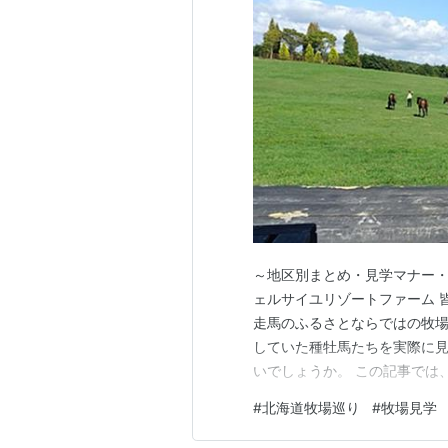
～地区別まとめ・見学マナー・名
ェルサイユリゾートファーム 
走馬のふるさとならではの牧場
していた種牡馬たちを実際に
いでしょうか。 この記事では
い牧場を中心にご紹介します。
#
北海道牧場巡り
#
牧場見学
光を楽しみながら、牧場めぐり
海道で牧場見学を楽しむために