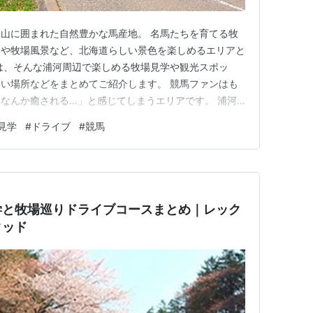
山に囲まれた自然豊かな馬産地。 名馬たちを育てる牧
ドや牧場風景など、北海道らしい景色を楽しめるエリアと
は、そんな浦河周辺で楽しめる牧場見学や観光スポッ
い場所などをまとめてご紹介します。 競馬ファンはも
なんか癒される…」と感じてしまうエリアです。 浦河
高育成牧場 うらかわ優駿ビレッジAERU 浦河周辺おすす
見学
#
ドライブ
#
競馬
） AERU周辺 JRA日高育成牧場 浦河周辺・寄り道ス
物館 浦河…
学と牧場巡りドライブコースまとめ｜レック
タッド