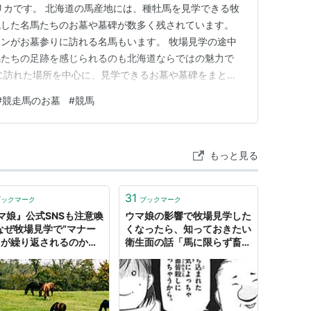
リカです。 北海道の馬産地には、種牡馬を見学できる牧
残した名馬たちのお墓や墓碑が数多く残されています。
ンがお墓参りに訪れる名馬もいます。 牧場見学の途中
馬たちの足跡を感じられるのも北海道ならではの魅力で
に訪れた場所を中心に、見学できるお墓や墓碑をまとめ
ブの参考にしていただければ幸いです。 社台スタリオン
#
競走馬のお墓
#
競馬
パーク 優駿メモリアルパーク 桜舞馬公園(オウマイホー
タリオンステーション…
もっと見る
31
ブックマーク
ブックマーク
マ娘』公式SNSも注意喚
ウマ娘の影響で牧場見学した
なぜ牧場見学で“マナー
くなったら、知っておきたい
”が繰り返されるのか？
衛生面の話「馬に限らず畜産
の30年で最悪」「人馬
の現場はほんとこれ」
に大怪我をする可能性
（島田明宏）