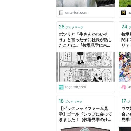
uma-furi.com
n
28
24
ブックマーク
ポツリと「牛さんかわいそ
牧場
う」と言った子に社長が話し
関す
たことは…『牧場見学に来た
リテ
小学生の反応が思ってたのと
タル
違った話』
togetter.com
u
18
17
ブックマーク
ブ
【ビッグレッドファーム見
ウマ
学】ゴールドシップに会って
会い
きました！（牧場見学の仕方
見学
について） - 搾りたて生アキ
「馬
ロッソ
て応