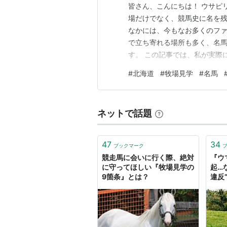
皆さん、こんにちは！ ウサピ
場だけでなく、競馬史に名を
なかには、今もなお多くのファ
で立ち寄れる場所も多く、名
す。 この記事では、私が実際
ました。 牧場めぐりやドライ
#
北海道
#
牧場見学
#
名馬
ステーション ノーザンホース
スパーク) ブリーダーズ・ス
ネットで話題
47
34
ブックマーク
競走馬に会いに行く際、絶対
『ウ
に守ってほしい『牧場見学の
起…
9箇条』とは？
違反
「こ
とも
も」