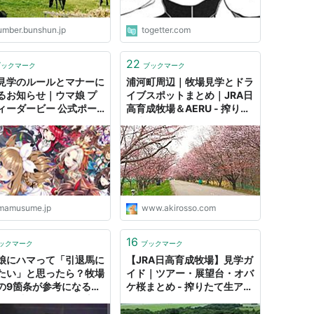
umber.bunshun.jp
togetter.com
22
ブックマーク
ブックマーク
見学のルールとマナーに
浦河町周辺｜牧場見学とドラ
るお知らせ｜ウマ娘 プ
イブスポットまとめ｜JRA日
ィーダービー 公式ポー
高育成牧場＆AERU - 搾りた
サイト｜Cygames
て生アキロッソ
mamusume.jp
www.akirosso.com
16
ックマーク
ブックマーク
娘にハマって「引退馬に
【JRA日高育成牧場】見学ガ
たい」と思ったら？牧場
イド｜ツアー・展望台・オバ
の9箇条が参考になる
ケ桜まとめ - 搾りたて生アキ
って繊細」「マナー守っ
ロッソ
援しよ」