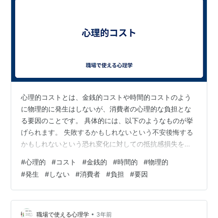
心理的コストとは、金銭的コストや時間的コストのよう
に物理的に発生はしないが、消費者の心理的な負担とな
る要因のことです。 具体的には、以下のようなものが挙
げられます。 失敗するかもしれないという不安後悔する
かもしれないという恐れ変化に対しての抵抗感損失を避
けたい気持ち他人の評価を気にする気持ち例えば、新し
#
心理的
#
コスト
#
金銭的
#
時間的
#
物理的
い商品を購入する際には、失敗するかもしれないという
#
発生
#
しない
#
消費者
#
負担
#
要因
不安や、後悔するかもしれないという恐れから、心理的
コストを感じてしまうことがあります。また、携帯電話
会社を乗り換える際には、変化に対しての抵抗感や、損
失を避けたい気持ちから、心理的コストを感じてしまう
•
職場で使える心理学
3年前