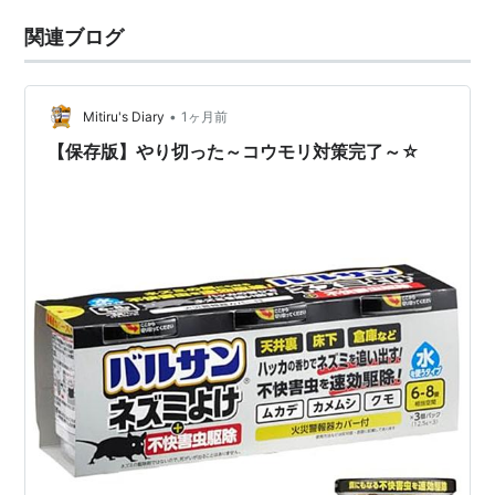
関連ブログ
•
Mitiru's Diary
1ヶ月前
【保存版】やり切った～コウモリ対策完了～☆