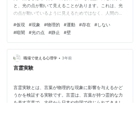
と、光の点が動いて見えることがあります。これは、光
の点が動いているように見えるためではなく、人間の脳
が動いているように知覚しているためです。 仮現現象
#
仮現
#
現象
#
物理的
#
運動
#
存在
#
しない
は、映画やアニメといった動画の原理となっているほ
#
暗闇
#
光の点
#
静止
#
壁
か、踏切の警報機や駅の電光掲示板にも活用されている
など、日常生活における様々な場面で用いられていま
す。 仮現現象には、以下のようなものがあります。 ベー
タ運動物体を適当な間隔で移動した静止画像を連続的に
•
職場で使える心理学
3年前
見ることで生じる代表的な仮現運動。 ファイ現象静…
言霊実験