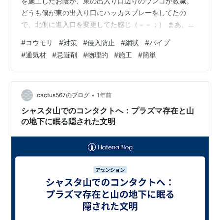
を施工したお陰か、東の出入り口辺りのウンコが激減。
どうも僕が東の出入り口にハッカスプレーをしてたの
で、北側に進入口を変更してた感じ（－－；） まあ、確
かに北側の壁にもウンコは有った。。。 一応、今週末に
#
コウモリ
#
対策
#
侵入防止
#
網状
#
パイプ
①屋根裏点検口を開けて忌避剤を炊く レック(LEC) バル
#
通気材
#
忌避剤
#
物理的
#
施工
#
簡単
サン ネズミよけ + 不快害虫駆除用 燻煙剤 3個入 (6~8
畳・10~13㎡ 相当空間) 水始動タイプ/有効成分ぺルメト
リン配合 バルサン Amazon これね。 ②西側を塞ぐ。
③進入口の東側を塞ぐ ④屋…
•
cactus567のブログ
1年前
シャスタ山でのコンタクトへ：プラズマ存在と山
の地下に眠る隠された文明