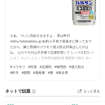
さあ、ついに完結させますよ。 実は昨日
mitiru.hatenadiary.jp 鮎釣り不発で昼過ぎに帰ってきて
たから、嫁と西側のコウモリ侵入防止対策はしたのよ
ね。 なので今日は天井裏で忌避剤焚いて レック(LEC) バ
ルサン ネズミよけ + 不快害虫駆除用 燻煙剤 3個入 (6~8
畳・10~13㎡ 相当空間) 水始動タイプ/有効成分ぺルメト
#
コウモリ
#
対策
#
忌避剤
#
物理的
#
侵入防止
リン配合 バルサン Amazon ↑これね 少し放置して屋根
#
軒天
#
隙間
#
屋根裏
#
糞
#
家全周
裏に居たら追い出してから本丸の西側を塞ぐ予定。 屋根
裏はウンコで汚れまくってる事を想定し ヘッドライト、
ゴーグル、防毒マスクで完全防御で挑みます。 外に出て
ネットで話題
もっと見る
行ったら、たいーほされそう（笑） ここ…