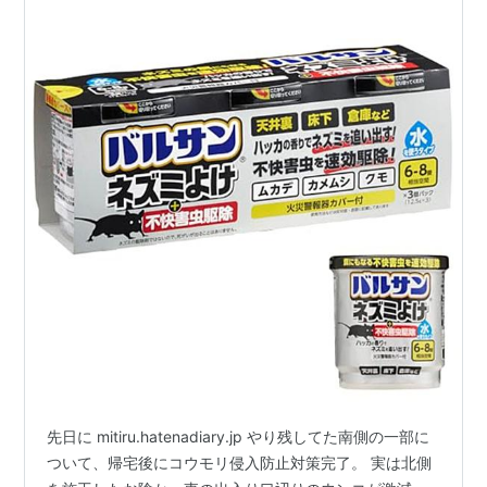
先日に mitiru.hatenadiary.jp やり残してた南側の一部に
ついて、帰宅後にコウモリ侵入防止対策完了。 実は北側