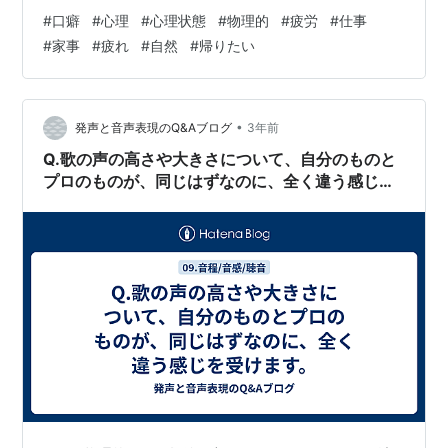
いる場合は、常に帰りたい気持ちを抱えてしまう可能性
#
口癖
#
心理
#
心理状態
#
物理的
#
疲労
#
仕事
があります。 2. ストレス 仕事や人間関係、プライベート
#
家事
#
疲れ
#
自然
#
帰りたい
など、様々なストレスを抱えていると、居場所そのもの
がストレスを感じさせる場所になり、帰りたい気持ちに
繋がる可能性があります。 3. 心理的な疲労 仕事や人間関
係など、精神的な負担が大きい状況に置かれていると、
•
発声と音声表現のQ&Aブログ
3年前
心身ともに疲れてしまい、…
Q.歌の声の高さや大きさについて、自分のものと
プロのものが、同じはずなのに、全く違う感じを
受けます。