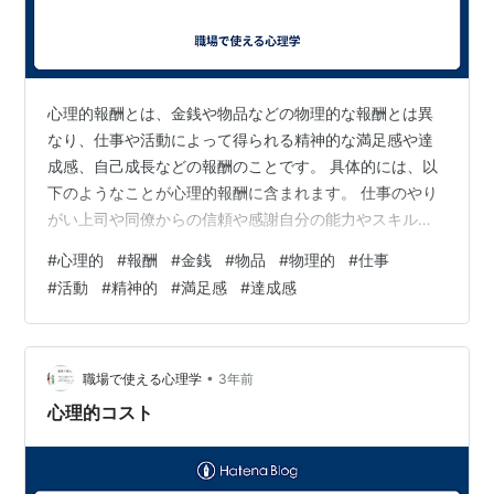
心理的報酬とは、金銭や物品などの物理的な報酬とは異
なり、仕事や活動によって得られる精神的な満足感や達
成感、自己成長などの報酬のことです。 具体的には、以
下のようなことが心理的報酬に含まれます。 仕事のやり
がい上司や同僚からの信頼や感謝自分の能力やスキルを
高められること社会に貢献できること新しい知識や経験
#
心理的
#
報酬
#
金銭
#
物品
#
物理的
#
仕事
を得られること目標を達成すること心理的報酬は、従業
#
活動
#
精神的
#
満足感
#
達成感
員のモチベーションや生産性を高める上で重要な役割を
果たします。心理的報酬が得られることで、従業員は仕
事への意欲が高まり、より良い成果を上げようと努力す
るようになります。また、心理的報酬は、従業員の満足
•
職場で使える心理学
3年前
度や幸福度を高めることにもつながります。 企業…
心理的コスト