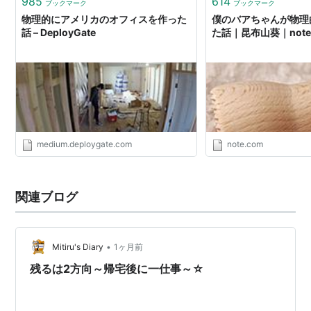
985
614
ブックマーク
ブックマーク
物理的にアメリカのオフィスを作った
僕のバアちゃんが物理
話 – DeployGate
た話｜昆布山葵｜not
medium.deploygate.com
note.com
関連ブログ
•
Mitiru's Diary
1ヶ月前
残るは2方向～帰宅後に一仕事～☆