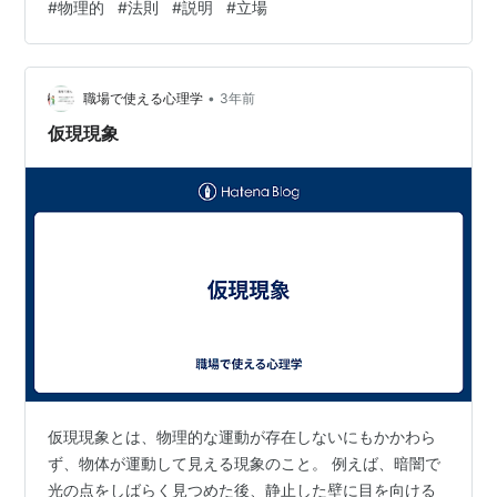
#
物理的
#
法則
#
説明
#
立場
二元論は、宗教的・哲学的な観点から支持されてきまし
たが、科学的な観点から見ると矛盾があると批判されて
きました。 心身二元論の批判としては、以下のようなも
のがあります。 心と身体は相互作用しているが、物理的
•
職場で使える心理学
3年前
な法則ではその相互作用を説明できない。心は…
仮現現象
仮現現象とは、物理的な運動が存在しないにもかかわら
ず、物体が運動して見える現象のこと。 例えば、暗闇で
光の点をしばらく見つめた後、静止した壁に目を向ける