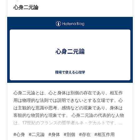
ことがあります。 心理的コストは、消費者の行動…
心身二元論
心身二元論とは、心と身体は別個の存在であり、相互作
用は物理的な法則では説明できないとする立場です。心
は主観的な意識や思考、感情などの現象であり、身体は
客観的な物質的な現象です。 心身二元論の代表的な人物
は、17世紀のフランスの哲学者ルネ・デカルトです。デ
カルトは、心と身体は独立した実体であり、心は身体に
#
心身
#
二元論
#
身体
#
別個
#
存在
#
相互作用
依存せずに存在できると主張しました。デカルトの心身