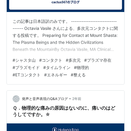
この記事は日本語訳のみです。 --------------------------
------ Octavia Vasile さんによる、多次元コンタクトに関
する投稿です。 Preparing for Contact at Mount Shasta:
The Plasma Beings and the Hidden Civilizations
Beneath the MountainBy Octavia Vasile, MA Clinical
Psychology, Channeler （シャスタ山でのコンタクトに
#
シャスタ山
#
コンタクト
#
多次元
#
プラズマ存在
備える：プラズマ存在と山の地下に眠る隠された文明オ
#
プラズモイド
#
タイムライン
#
物理的
クタヴィア・ヴァシル（臨床心理…
#
ETコンタクト
#
エネルギー
#
整える
•
発声と音声表現のQ&Aブログ
2年前
Ｑ．物理的な痛みの原因はないのに、痛いのはど
うしてですか。☆