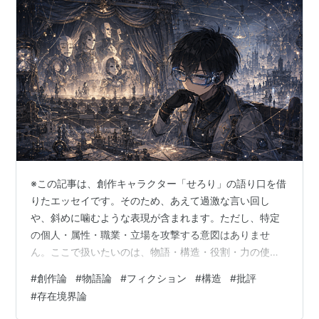
※この記事は、創作キャラクター「せろり」の語り口を借
りたエッセイです。そのため、あえて過激な言い回し
や、斜めに噛むような表現が含まれます。ただし、特定
の個人・属性・職業・立場を攻撃する意図はありませ
ん。ここで扱いたいのは、物語・構造・役割・力の使わ
れ方についてです。 「人は真実より、気持ちのいい物語
#
創作論
#
物語論
#
フィクション
#
構造
#
批評
を求める」 そんな感じの言葉が目に入った。 まあ、分か
#
存在境界論
らなくはない。分からなくはないが、かなり危ない。 物