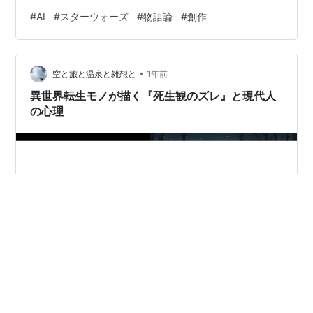
を伴います。もう一つは、結末から逆算し、すべてを論
#
AI
#
スターウォーズ
#
物語論
#
創作
理的に構築する「計画的なアプローチ」です。これは、
説得力のある物語を生み出す一方、窮屈な印象を与える
かもしれません。 そして、この二つのアプローチが激し
•
くせめぎ合った作品こそ、スター・ウォーズ7〜9でし
空と旅と温泉と雑想と
1年前
た。多くの要素を抱えすぎた結果、最終的に「場当たり
異世界転生モノが描く『死生観のズレ』と現代人
的」という批判を受けることになったのです。…
の心理
※本ブログはアフィリエイト広告を使用しています。 0.