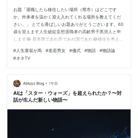
お題「退職したら移住したい場所（県市）はどこです
か。外来者を温かく迎え入れてくれる場所を教えてくだ
さい。」 とても香ばしいお題ありがとうございます。60
歳を迎えます人生破綻妄想退職者の高齢男子黒浪人と申
します😂 基本県であれ市であれ国であれ😂移住を考える
ときは外来者＝自分自身を暖かく迎えてくれる場所絶対
#
人生塞翁が馬
#
老若男女
#
儀式
#
物語
#
物語論
欲しいですね★ しかもありのままの姿を受け入れてくれ
#
ネネTV
る。。。 田んぼ稲作しながらも創作モノ作りはかかさな
いが大事。 でもその前にどこで誰と共にどんな事をしな
がら居心地のよい、なるべくならずっと住んでいたい生
涯の場所の方が、そこをキチンと描きってからのほうが
•
Abtoyz Blog
1年前
後々ラクな気分になれますはずと思ってくだ…
AIは「スター・ウォーズ」を超えられたか？〜対
話が生んだ新しい物語〜