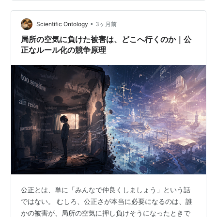
語は、真実の代用品ではない。真実から目を逸らすため
の甘い餌でもない。物語は、事実だけでは届かない真実
層へ触るためにある。 などと、いきなり面倒くさいこと
•
Scientific Ontology
3ヶ月前
を言い始めた。 たいがいである。 でも、こ…
局所の空気に負けた被害は、どこへ行くのか｜公
正なルール化の競争原理
公正とは、単に「みんなで仲良くしましょう」という話
ではない。 むしろ、公正さが本当に必要になるのは、誰
かの被害が、局所の空気に押し負けそうになったときで