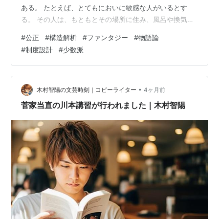
ある。 たとえば、とてもにおいに敏感な人がいるとす
る。 その人は、もともとその場所に住み、風呂や換気な
どの環境を整えながら暮らしていた。できるだけ清潔に
#
公正
#
構造解析
#
ファンタジー
#
物語論
保ち、他人にも迷惑をかけないよう、自分なりに生活の
#
制度設計
#
少数派
場を整えてきた。 ところが、あとから風呂を嫌い、自分
たちのにおいをむしろ当然のものとして扱う人たちが集
団で入ってきたとする。 このとき、においに敏感な人
は、普通に攻撃を受けているように感じるだろう。 にお
•
木村智陽の文芸時刻｜コピーライター
4ヶ月前
いは、それだけで気持ち悪い。そのにおいには…
菅家当直の川本講習が行われました｜木村智陽