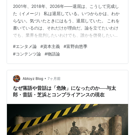
2001年、2018年、2026年——退屈は、こうして完成し
た（イメージ） 私は退屈している。いつからかは、わか
らない。気づいたときにはもう、退屈していた。 これを
書いているのは、それだけが理由だ。論を立てたいわけ
でも、業界を批判したいわけでも、誰かを啓発したいわ
けでもない。ただ、退屈している。そしてこの退屈が、
#
エンタメ論
#
資本主義
#
富野由悠季
普通の退屈ではないという確信がある。 普通の退屈な
#
コンテンツ論
#
物語論
ら、面白いものを見れば消える。しかし私の退屈は、面
白いものを見るほど濃くなる。最新の大作を観て、完璧
な作画に息を呑んで、感動的なシーンで涙をこぼして
——電車に乗った瞬間に、もう何も残っていない。腹が
•
Abtoyz Blog
7ヶ月前
減っている。さっき何かを食べたはずなの…
なぜ落語や昔話は「危険」になったのか──与太
郎・昔話・芝浜とコンプライアンスの現在