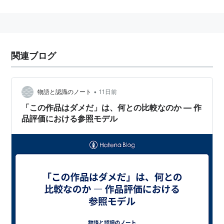
たが、近年では学問の垣根を超えて参照されてきてい
る。たとえば、医療の領域でのEBM（Evidence Based
Medicine)にかわるNBM(Narrative Based Medicine)、
臨床心理学におけるナラティヴ・セオリー・アプローチ
関連ブログ
などが有名である。社会学の領域では社会構成主義のコ
ンテクストで扱われることが多い。
「物語」の定義は困難であり、使用者により内実はまち
•
物語と認識のノート
11日前
まちであるといえよう。
「この作品はダメだ」は、何との比較なのか ― 作
品評価における参照モデル
※拙い記述になってしまったので、どなたか修正してく
だされば幸いです。