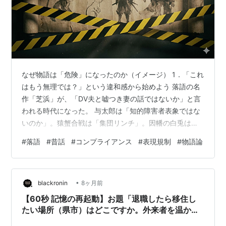
なぜ物語は「危険」になったのか（イメージ） 1．「これ
はもう無理では？」という違和感から始めよう 落語の名
作「芝浜」が、「DV夫と嘘つき妻の話ではないか」と言
われる時代になった。 与太郎は「知的障害者表象ではな
いのか」。猿蟹合戦は「集団リンチ」。因幡の白兎はい
じめ。分福茶釜は見世物小屋。浦島太郎は、もはや老衰
#
落語
#
昔話
#
コンプライアンス
#
表現規制
#
物語論
すら許されず、白鷺になって飛んでいく。 ――なるほ
ど、全部その通りである。 問題は、それが“今になって突
然そう見えるようになった”ことだ。 2．物語には、最初
•
から「殺傷」と「差別」が入っている ここを曖昧にする
blackronin
8ヶ月前
と、話は一気に嘘になる。 昔話にも落語にも、 人は殺さ
【60秒 記憶の再起動】お題「退職したら移住し
れる 人は騙される 人は能…
たい場所（県市）はどこですか。外来者を温かく
迎え入れてくれる場所を教えてください。」