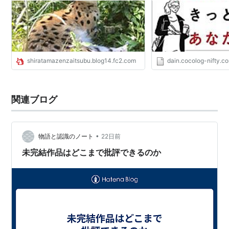
shiratamazenzaitsubu.blog14.fc2.com
dain.cocolog-nifty.c
関連ブログ
•
物語と認識のノート
22日前
未完結作品はどこまで批評できるのか