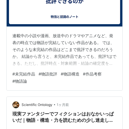
連載中の小説や漫画、放送中のドラマやアニメなど、発
表の時点では物語が完結していない作品がある。 では、
そのような未完結の作品はどこまで批評できるのだろう
か。 結論から言うと、未完結作品であっても、批評1はで
きる。ただし、批評時点・対象範囲・結論の確定度を区
別する必要がある。 未完結作品を批評する際の前提 なぜ
#
未完結作品
#
物語批評
#
物語構造
#
作品考察
なら、後続の展開によって評価が大きく変わりにくい個
#
物語論
別の表現要素については、その時点で提示された内容に
即して評価できるが、一方で物語全体の構造や主題につ
いては、暫定的な評価にとどめる必要があるからであ
る。 例えば、作品全体の物語構造について総括的な評価
•
Scientific Ontology
1ヶ月前
を下すためには、原則として作品の完結を待…
現実ファンタジーでフィクションはおなかいっぱ
いだ｜物語・構造・力を読むための少し迷走した
話