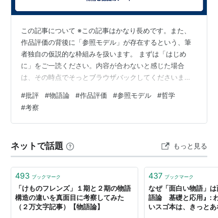
この記事について ※この記事はかなり長めです。また、
作品評価の背後に「参照モデル」が存在するという、筆
者独自の仮説的な枠組みを扱います。 まずは「はじめ
に」をご一読ください。内容が合わないと感じた場合
は、その時点でそっとブラウザバックしてくださいま
せ。 はじめに 評価と参照モデル 参照モデルには何があ
#
批評
#
物語論
#
作品評価
#
参照モデル
#
哲学
るのか 1. 特定作品モデル 2. ジャンルモデル 3. 作品内モ
#
考察
デル 4. 個人的期待モデル 5. 理想作品モデル 参照モデル
によって整理できること 同じ作品への評価が分かれる理
由 同じ特徴が長所にも欠点にもなる理由 好みと作品評価
ネットで話題
もっと見る
が混同される理由 批評がすれ違いやすい理由 評価語が曖
昧になりや…
493
437
ブックマーク
ブックマーク
「けものフレンズ」１期と２期の物語
なぜ「面白い物語」は
構造の違いを真面目に考察してみた
語論 基礎と応用』: 
（２万文字記事）【物語論】
いスゴ本は、きっとあ
る