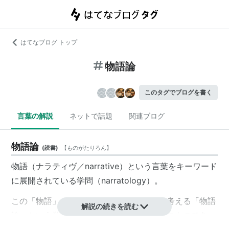
はてなブログ トップ
物語論
このタグでブログを書く
言葉の解説
ネットで話題
関連ブログ
物語論
(
読書
)
【
ものがたりろん
】
物語（ナラティヴ／narrative）という言葉をキーワード
に展開されている学問（narratology）。
この「物語」という概念、あるいはそれを考える「物語
解説の続きを読む
論」という学問は、もとは文学批評の領域のものであっ