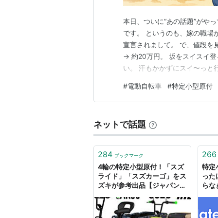
本日、ついに“あの話題”がや
です。 というのも、嫁の職場
宣言されまして。 で、値段を見
→ 約20万円。 坂をスイス
い。 汗もかかずにスイ〜っと
こちらに飛んできた一言。 「
#
電動自転車
#
特定小型原付
急な“お願いの勾配”。 さぁ、
道に出かけてきます。 …
ネットで話題
284
266
ブックマーク
4輪の特定小型原付！「スズ
特定
ライド」「スズカーゴ」をス
った
ズキが参考出品【ジャパンモ
らな
ビリティショー2023】 -
Webikeプラス