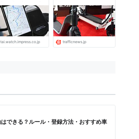
避けて歩道走行を抑止す
て認められたワケ（1/2 ペー
らいも
ジ） | 乗りものニュース
tai.watch.impress.co.jp
trafficnews.jp
勤はできる？ルール・登録方法・おすすめ車