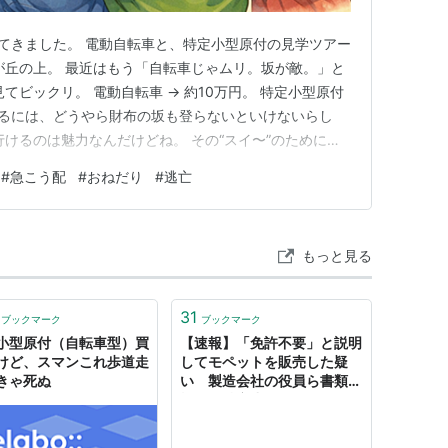
ってきました。 電動自転車と、特定小型原付の見学ツアー
が丘の上。 最近はもう「自転車じゃムリ。坂が敵。」と
てビックリ。 電動自転車 → 約10万円。 特定小型原付
イ登るには、どうやら財布の坂も登らないといけないらし
行けるのは魅力なんだけどね。 その“スイ〜”のために、
ねぇ、5万円だけ援助してくれん？」 ……来た。 坂より
#
急こう配
#
おねだり
#
逃亡
どうする俺。 ここが本日の最大の難所。 とりあえず、剣
もっと見る
31
ブックマーク
ブックマーク
小型原付（自転車型）買
【速報】「免許不要」と説明
けど、スマンこれ歩道走
してモペットを販売した疑
きゃ死ぬ
い 製造会社の役員ら書類送
検 「特定小型原付」と偽っ
たか（ABCニュース） -
Yahoo!ニュース