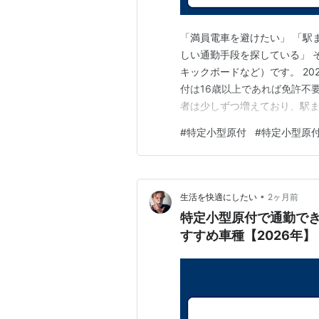
「満員電車を避けたい」 「駅
しい通勤手段を探している」 
キックボードなど）です。 2
付は16歳以上であれば免許不
者は少しずつ増えており、駅
います。 ただし、 どこを走れ
#
特定小型原付
#
特定小型原付
当に使いやすいのか といった
特定小型原付を通勤に使う際の
•
生活を快適にしたい
2ヶ月前
特定小型原付で通勤で
すすめ車種【2026年】