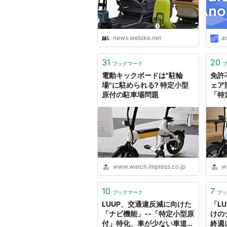
news.webike.net
a
31
20
ブックマーク
電動キックボードは"駐輪
免許
場"に駐められる? 特定小型
ェア
原付の駐車場問題
「特
www.watch.impress.co.jp
w
10
7
ブックマーク
ブッ
LUUP、交通違反減に向けた
「L
「ナビ機能」--「特定小型原
けの
付」特化、車が少ない車道を
終週