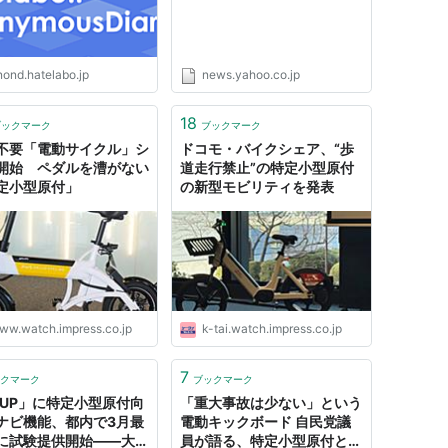
nond.hatelabo.jp
news.yahoo.co.jp
18
ブックマーク
ブックマーク
不要「電動サイクル」シ
ドコモ・バイクシェア、“歩
開始 ペダルを漕がない
道走行禁止”の特定小型原付
定小型原付」
の新型モビリティを発表
ww.watch.impress.co.jp
k-tai.watch.impress.co.jp
7
クマーク
ブックマーク
UUP」に特定小型原付向
「重大事故は少ない」という
ナビ機能、都内で3月最
電動キックボード 自民党議
に試験提供開始――大通
員が語る、特定小型原付とし