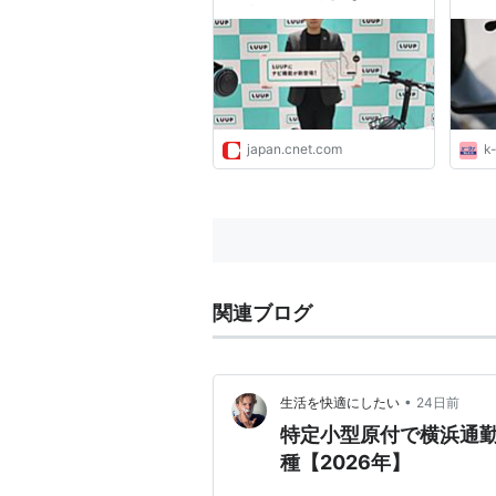
推奨
りを
るね
japan.cnet.com
k-
関連ブログ
•
生活を快適にしたい
24日前
特定小型原付で横浜通
種【2026年】