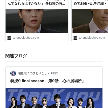
んてなれるはずがない」 多様性の時代
めて刺激 – 記事詳細 -
に持論
torendojouhou.com
torendojouhou.com
関連ブログ
•
瑞原唯子のひとりごと
1年前
特捜9 final season 第9話「心の居場所」