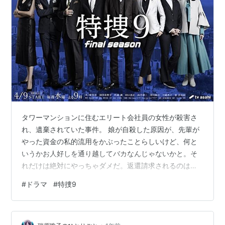
タワーマンションに住むエリート会社員の女性が殺害さ
れ、遺棄されていた事件。 娘が自殺した原因が、先輩が
やった資金の私的流用をかぶったことらしいけど、何と
いうかお人好しを通り越してバカなんじゃないかと。そ
れだけは絶対にやっちゃダメだ。返還請求されるのは必
至だし、懲戒解雇されるかもしれないし、それどころか
#
ドラマ
#
特捜9
逮捕される可能性もあるし、どう考えても大変なことに
なる未来しか見えない。そのあたりまでわかったうえで
了承したんだろうか。たとえプロジェクトが潰れるとし