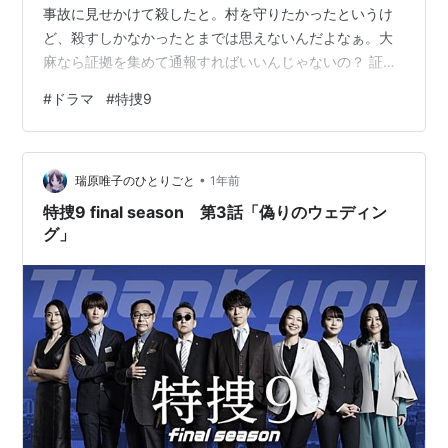
事故に見せかけて殺したと。村を守りたかったというけ
ど、殺すしかなかったとまでは思えないんだよなぁ。大
麻なら証拠を集めて通報すればいいんじゃないの？ 証拠
があれば警察だって動いてくれると思う。何も知らない
#
ドラマ
#
特捜9
子供を利用したのもひどい。警察も本人から話を聞かな
いわけにはいかないだろうし、いつか気付くときがくる
かもしれない。自分がガス検知器を入れ替えたせいで死
•
んだんだと…。 しかしクラウドファンディングを利用し
瑞原唯子のひとりごと
1年前
て大麻を売買する仕組みがよくわからない。クラファン
特捜9 final season 第3話「偽りのウェディン
を通したら自分の懐に入れられなくない？ ちゃん…
グ」