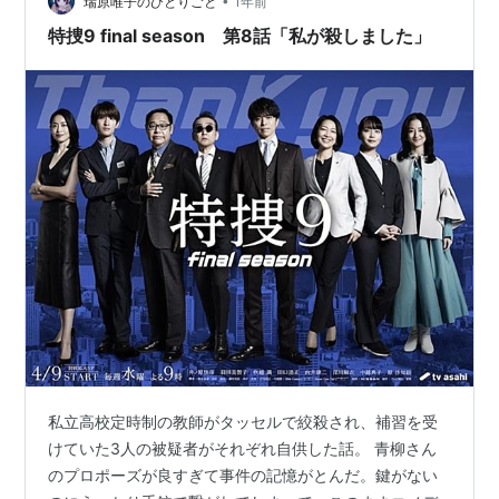
•
ても、会社が潰れるとしても、責任者でもないあなたが
瑞原唯子のひとりごと
1年前
そこまで犠牲になる必要はないんだよ。 母親が復讐にと
特捜9 final season 第8話「私が殺しました」
らわれているのも悲しい。真実を追及するのが悪い…
私立高校定時制の教師がタッセルで絞殺され、補習を受
けていた3人の被疑者がそれぞれ自供した話。 青柳さん
のプロポーズが良すぎて事件の記憶がとんだ。鍵がない