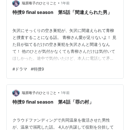
•
ら悲しいし、そのうえ嘘ついて無理して食べようとした
瑞原唯子のひとりごと
1年前
らなおさらイラッとするよね。ただ、倫子ちゃんが本当
特捜9 final season 第5話「間違えられた男」
にダメージを食らってたのは独立の件だった…
矢沢にそっくりの空き巣犯が、矢沢に間違えられて青柳
と捜査することになる話。 青柳さん愛が足りないよ！ 見
た目が似てるだけの空き巣犯を矢沢さんと間違うなん
て！ 他のひとが気付かなくても青柳さんだけは気付いて
ほしかった。途中で気付いたけど、本人に電話して矛盾
があったからようやくという感じだしなぁ。そっくりさ
#
ドラマ
#
特捜9
んを別人だとは見抜けなかったということなんだよな
ぁ。 しかしこの矢沢そっくりさんが殺人犯だったとはビ
ックリ。てっきりそそっかしい空き巣犯なだけかと思っ
•
てたわ。それにしても流されすぎじゃない？ 最初に声を
瑞原唯子のひとりごと
1年前
かけられたときに人違いですと言えばすんだ話なのに…
特捜9 final season 第4話「罪の村」
後ろめたいことがあったからオロオロしてしまっ…
クラウドファンディングで共同温泉を復活させた男性
が、温泉で溺死した話。 4人が共謀して役割を分担して