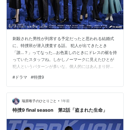
刺殺された男性が列席する予定だったと思われる結婚式
に、特捜班が潜入捜査する話。 犯人が出てきたとき
「誰…？」ってなった…お色直しのときにドレスの裾を持
っていたスタッフね。しかしノーマークに見えたひとが
犯人というパターンが多いな。個人的にはあんまり好き
じゃない。犯人はこのひとだと示されたときに「このひ
#
ドラマ
#
特捜9
とだったの？！」となるのはいいけど「誰…？」となる
のはよろしくない気がする。きちんと視聴者側にも情報
を提示してくれよと思ってしまう。犯人が誰なのかバレ
•
ないようにしたくて隠してるんだろうけど、そりゃ何も
瑞原唯子のひとりごと
1年前
かも隠したらわからなくてあたりまえだ。ミステリ的に
特捜9 final season 第2話「盗まれた生命」
は邪道なんじゃないかなぁ。まあミステリではないん
だ…