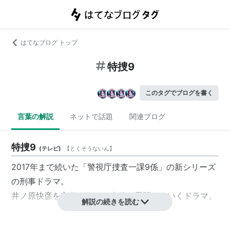
はてなブログ トップ
特捜9
このタグでブログを書く
言葉の解説
ネットで話題
関連ブログ
特捜9
(
テレビ
)
【
とくそうないん
】
2017年まで続いた「警視庁捜査一課9係」の新シリーズ
の刑事ドラマ。
井ノ原快彦を主役にして、事件を展開していくドラマ。
解説の続きを読む