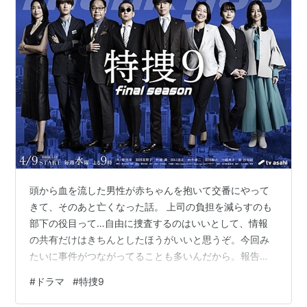
頭から血を流した男性が赤ちゃんを抱いて交番にやって
きて、そのあと亡くなった話。 上司の負担を減らすのも
部下の役目って…自由に捜査するのはいいとして、情報
の共有だけはきちんとしたほうがいいと思うぞ。今回み
たいに事件がつながってることも多いんだから。報告し
ても浅輪くんは基本的に反対したり細かい指示を出した
#
ドラマ
#
特捜9
りしないだろうから、そう負担にはならないはず。 凍結
卵子が命かどうかは捜査にあまり関係ないのでは…法律