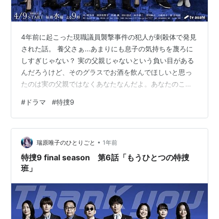
4年前に起こった現職議員襲撃事件の犯人が刺殺体で発見
された話。 養父さぁ…あまりにも息子の気持ちを蔑ろに
しすぎじゃない？ 実の父親じゃないという負い目がある
んだろうけど、そのグラスでお酒を飲んでほしいと思っ
たのは実の父親ではなくあなたなんだよ。あなたのこと
を思いながらそのグラスを作ったんだよ。そのくらいわ
#
ドラマ
#
特捜9
かれよ。息子の気持ちを無視して実の父親にグラスをあ
げてしまうなんてひどすぎて…さすがにどうよと思う。
もちろん息子のために良かれと思ってのことなんだろう
•
けど、あまりにもずれすぎ。 だいたい子供は実親を求め
瑞原唯子のひとりごと
1年前
るものというのが幻想なんだよ。そんなのは人それぞ
特捜9 final season 第6話「もうひとつの特捜
れ。クズ親だって毒親だっているんだしさ…子供…
班」