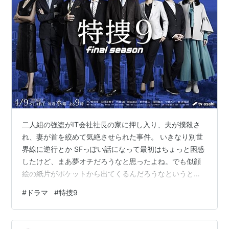
二人組の強盗がIT会社社長の家に押し入り、夫が撲殺さ
れ、妻が首を絞めて気絶させられた事件。 いきなり別世
界線に逆行とか SFっぽい話になって最初はちょっと困惑
したけど、まあ夢オチだろうなと思ったよね。でも似顔
絵の紙片がポケットから出てくるんだろうなというとこ
ろまで読めたよね。ありがちすぎてめちゃくちゃわかり
#
ドラマ
#
特捜9
やすかった笑。サイエンスフィクションではなくすこし
ふしぎのほうのSFかな。たまにはこういうのもいいか
も。 夜ごはんを用意しているのに連絡もなく食べてきた