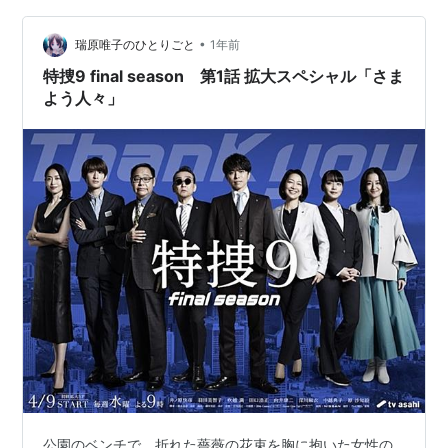
上は器物だし（ペットも器物）裁判等ではそう扱うしか
•
ないけど、捜査段階ではそこまで意識しなくていいんじ
瑞原唯子のひとりごと
1年前
ゃないかな。凍結卵子か人間かどちらかしか助けられな
特捜9 final season 第1話 拡大スペシャル「さま
いという状況にでもならないかぎり。もちろん市民…
よう人々」
公園のベンチで、折れた薔薇の花束を胸に抱いた女性の