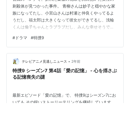
刺殺体が見つかった事件。 青柳さんは妙子と穏やかな家
族になってたし、小宮山さんは村瀬と仲良くやってるよ
うだし、福太郎は大きくなって彼女ができてるし、浅輪
くんは倫子ちゃんとラブラブだし、みんな幸せそうでよ
かった。わたしも倫子ちゃんの残り物スイーツがほし
#
ドラマ
#
特捜9
い。 推理ショーで容疑者全員が離散した家族だったとい
うのはなかなか斬新だな…と思ってたら、犯人は家族の
誰でもなく、第一発見者に頼まれて電話した通報者だっ
•
たとかびっくりだわ…いたことにも気付いてなかった
テレビアニメ見逃しニュース
2年前
わ…。でもそうならこの家族の事情を話す必要はなかっ
特捜9 シーズン7 第4話「愛の記憶」 - 心を揺さぶ
たんじゃない？ 呼ぶ必要すらなかったんじゃない？ …
る記憶喪失の謎