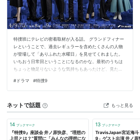
特捜班にテレビの密着取材が入る話。 グランドフィナー
レということで、過去レギュラーを含めたくさんの人物
が登場して「ありふれた水曜日」を見せてくれました。
いちおう日常回ということになるのかな。最初のうちは
ちょっと物足りないような気持ちもあったけど、見たい
ものをたっぷりと見せてくれた感じで満足したし、特捜9
#
ドラマ
#
特捜9
らしくてよかった。事件というより個性的なキャラクタ
ーたちの人間模様が見どころだしね。自分的にいちばん
グッときたのは妙子の指輪のところです。 あと新藤くん
ネットで話題
もっと見る
が出てきてくれたのがすごくうれしかった。久しぶりだ
けど雰囲気とかキャラとか変わってなくてニマニマして
しまう。あいからわず浅輪くんのことを先輩って…
14
13
ブックマーク
ブックマーク
『特捜9』座談会 井ノ原快彦、“理想の
TravisJapan宮近
上司とは？”質問に「みんなの理想にな
9」ゲスト出演 井ノ