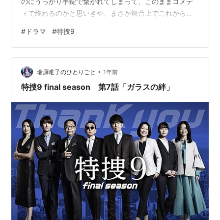
のにうっかり手錠で繋がれてしまって、このままコメデ
ィで終わるのかと思いきや、まさか舞台上でこれからも
妙子と一緒にいる宣言をするとは。特捜班の面々もなぜ
#
ドラマ
#
特捜9
かそろってるというね。観客のみなさんも祝福してる感
じであたたかい。最初は由真や矢沢が軽率に指輪のこと
をしゃべってるのが納得いかなくてモヤモヤしてたけ
•
ど、結果オーライです！ 妙子の「変なのがいる」「彼で
瑞原唯子のひとりごと
1年前
す」というのも幸せがあふれていてよかった。 肝心の事
特捜9 final season 第7話「ガラスの絆」
件については…恩のある女性に娘を重ねて代わりに…