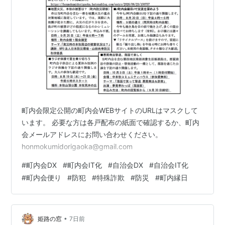
町内会限定公開の町内会WEBサイトのURLはマスクして
います。 必要な方は各戸配布の紙面で確認するか、町内
会メールアドレスにお問い合わせください。
honmokumidorigaoka@gmail.com
#
町内会DX
#
町内会IT化
#
自治会DX
#
自治会IT化
#
町内会便り
#
防犯
#
特殊詐欺
#
防災
#
町内縁日
•
姫路の窓
7日前