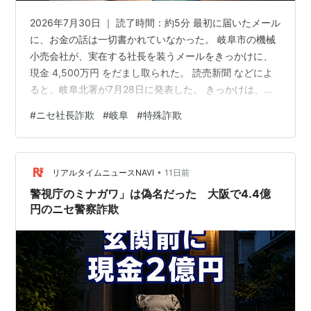
2026年7月30日 ｜ 読了時間：約5分 最初に届いたメール
に、お金の話は一切書かれていなかった。 岐阜市の機械
小売会社が、実在する社長を装うメールをきっかけに、
現金 4,500万円 をだまし取られた。 読売新聞 などによ
ると、岐阜北署が7月28日に発表した。 きっかけは、社
長の名前で届いた一通のメール。 そこから会話はLINEへ
#
ニセ社長詐欺
#
岐阜
#
特殊詐欺
移り、取引先への送金という名目で、指定された口座に
大金が振り込まれた。 手口は「実在する社長を装うメー
ル→SNS（LINE）への誘導→送金権限を持つ経理担当者
•
の巻き込み→指定口座への送金」という定型の流れをた
リアルタイムニュースNAVI
11日前
どっている。 金を求めないメールから始まった話が、な
警視庁のミナガワ」は偽名だった 大阪で4.4億
ぜ最後…
円のニセ警察詐欺