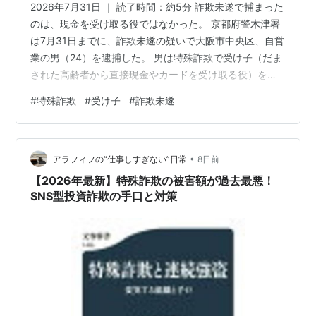
2026年7月31日 ｜ 読了時間：約5分 詐欺未遂で捕まった
のは、現金を受け取る役ではなかった。 京都府警木津署
は7月31日までに、詐欺未遂の疑いで大阪市中央区、自営
業の男（24）を逮捕した。 男は特殊詐欺で受け子（だま
された高齢者から直接現金やカードを受け取る役）を集
める「リクルーター」役で、受け子の交通費まで払う役
#
特殊詐欺
#
受け子
#
詐欺未遂
割も担っていたという。 手を下していない“裏方”に見え
る。 それでも容疑は、だまし取ろうとした行為そのもの
を指す詐欺未遂だ。 勧誘や送り迎えといった間接的な関
•
わりでも、仲間として一緒に計画していれば、電話でだ
アラフィフの“仕事しすぎない”日常
8日前
ます実行役と同じ責任を問われうる。 手を下さない勧
【2026年最新】特殊詐欺の被害額が過去最悪！
誘・交通費係が、なぜ…
SNS型投資詐欺の手口と対策