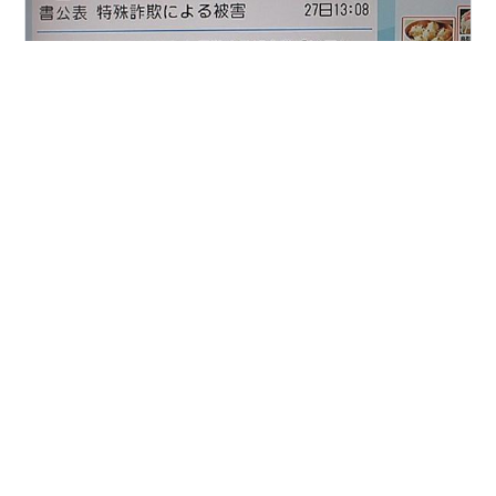
別にユーザーだからって触れなくてもいいし、実際大半
の人はスルーしているのだろうが、一応何か言っておく
か～と思うのは、筆者がどんなにオフザケが好きであっ
ても、根がマジメで律儀なつまらん奴だからなんだろう
な。ヤダヤダ。 TV画面撮りでお伝えしております 以前
の記事でちょっとだけ取り上げたのが5/2、この時はたま
#
何も言えなくて…夏
#
特殊詐欺
#
資金流出
たまラジオで知った。 そして今日は昼間のテレビでアナ
#
はてな
#
激励