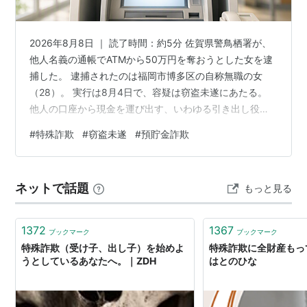
2026年8月8日 ｜ 読了時間：約5分 佐賀県警鳥栖署が、
他人名義の通帳でATMから50万円を奪おうとした女を逮
捕した。 逮捕されたのは福岡市博多区の自称無職の女
（28）。 実行は8月4日で、容疑は窃盗未遂にあたる。
他人の口座から現金を運び出す、いわゆる引き出し役
だ。 捕まったのはこの末端の一人で、指示した者の姿は
#
特殊詐欺
#
窃盗未遂
#
預貯金詐欺
見えていない。 では、なぜ捕まるのはいつも、ATMの前
に立つ末端ばかりなのか。 この記事でわかること 暗証番
号が違い50万円は奪えなかった 通帳は還付金5200円の
ネットで話題
もっと見る
電話で奪われた なぜ詐欺ではなく窃盗未遂なのか 「犯罪
じゃない」は言い訳になるか 受け子6割・主犯69人とい
う偏り …
1372
1367
ブックマーク
ブックマーク
特殊詐欺（受け子、出し子）を始めよ
特殊詐欺に全財産もっ
うとしているあなたへ。｜ZDH
はとのひな