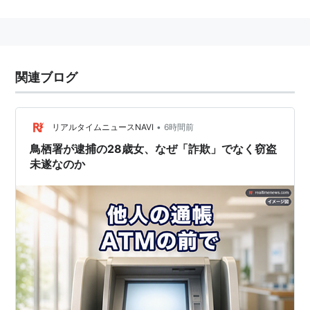
特殊詐欺の種類
振り込め詐欺(オレオレ詐欺など)
架空請求詐欺
関連ブログ
融資保証金詐欺
還付金詐欺
•
リアルタイムニュースNAVI
6時間前
金融商品等取引名目の詐欺
鳥栖署が逮捕の28歳女、なぜ「詐欺」でなく窃盗
ギャンブル必勝法情報提供名目の詐欺
未遂なのか
異性との交際あっせん名目の詐欺
など