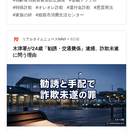
う側の出来事だと思っていませんか？実は、私たちが暮
#
特殊詐欺
#
オレオレ詐欺
#
還付金詐欺
#
悪質商法
らすここ姫路市においても、多くの高齢者が巧妙な手口
#
家族の絆
#
姫路市消費生活センター
によって大切な財産を奪われる痛ましい事件が継続して
発生しています。 詐欺の恐ろしいところは、お金を失う
経済的なダメージだけでなく、「自分が騙されてしまっ
た」「家族に迷惑をかけてしまった」という深…
•
リアルタイムニュースNAVI
8日前
木津署が24歳「勧誘・交通費係」逮捕、詐欺未遂
に問う理由