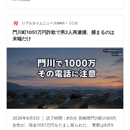
は次々と新しい手口を考えてきます。 どれだけ注意して
いても、油断すれば被害に遭う可能性は誰にでもあるで
しょう。だからこそ、IDやパスワードのように他人に知
られてはいけない情報は、安易に入力しないという基本
•
リアルタイムニュースNAVI
3日前
を徹底することが何より大切だと思います。…
門川町1051万円詐欺で男2人再逮捕、捕まるのは
末端だけ
2026年8月5日 ｜ 読了時間：約5分 宮崎県門川町の60代
女性が、現金1051万円をだまし取られた。 警察は8月5