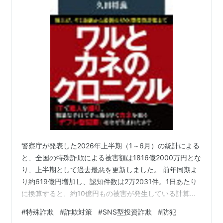
警察庁が発表した2026年上半期（1～6月）の統計による
と、全国の特殊詐欺による被害額は1816億2000万円とな
り、上半期として過去最悪を更新しました。 前年同期よ
り約619億円増加し、認知件数は2万2031件。1日あたり
に換算すると、約10億円もの被害が発生している計算に
なります。 「特殊詐欺は高齢者だけが狙われる犯罪」と
#
特殊詐欺
#
詐欺対策
#
SNS型投資詐欺
#
防犯
思われがちですが、最近はSNSやインターネット広告を