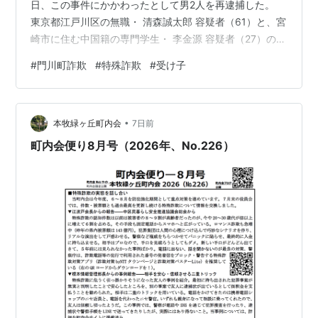
日、この事件にかかわったとして男2人を再逮捕した。
東京都江戸川区の無職・ 清森誠太郎 容疑者（61）と、宮
崎市に住む中国籍の専門学生・ 李金源 容疑者（27）の2
人だ。 2人は、電話でだます役から現金を集める役まで
#
門川町詐欺
#
特殊詐欺
#
受け子
分かれて動く「特殊詐欺グループ」の末端、つまり現金
を受け取る「受け子」と、それを運ぶ「回収役」だった
とされる。 だが、同じ門川町では2カ月前にも、70代女
•
性が 5500万円 を失っていた。 2人が捕まっても、なぜ
本牧緑ヶ丘町内会
7日前
同じ町で被害が続くのか。 この記事でわかること 門川
町内会便り8月号（2026年、No.226）
町…