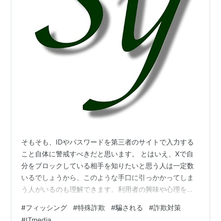
そもそも、IDやパスワードを第三者のサイトで入力する
こと自体に警戒すべきだと思います。 とはいえ、Xで自
分をブロックしている相手を知りたいと思う人は一定数
いるでしょうから、このような手口に引っかかってしま
う人がいるのも理解できます。利用者の興味や心理を巧
みに利用して情報を盗み取る手口は、特殊詐欺にも通じ
#
フィッシング
#
特殊詐欺
#
騙される
#
詐欺対策
るものがありますね。 特殊詐欺と同じように、だます側
#
ITmedia