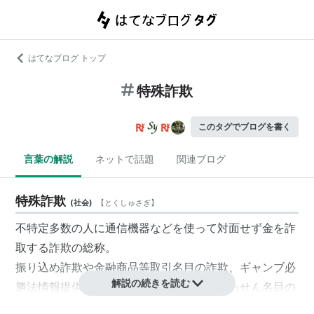
はてなブログ トップ
特殊詐欺
このタグでブログを書く
言葉の解説
ネットで話題
関連ブログ
特殊詐欺
(
社会
)
【
とくしゅさぎ
】
不特定多数の人に通信機器などを使って対面せず金を詐
取する詐欺の総称。
振り込め詐欺や金融商品等取引名目の詐欺、ギャンブ必
解説の続きを読む
勝法情報提供名目の詐欺、異性との交際あっせん名目の
詐欺、それ以外の特殊詐欺の8類型がこれにあたる。