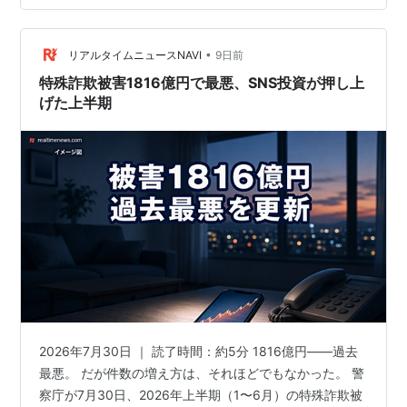
悪用した詐欺が急増し、20代から50代まで幅広い世代が
被害に遭っています。 特殊詐欺とは？ 特殊詐欺とは、犯
•
人が電話やSNS、メールなどを利用し、直接会うことな
リアルタイムニュースNAVI
9日前
く相手を信用させて、お金やキャッシュカード、暗号資
特殊詐欺被害1816億円で最悪、SNS投資が押し上
産（仮想通…
げた上半期
2026年7月30日 ｜ 読了時間：約5分 1816億円――過去
最悪。 だが件数の増え方は、それほどでもなかった。 警
察庁が7月30日、2026年上半期（1〜6月）の特殊詐欺被