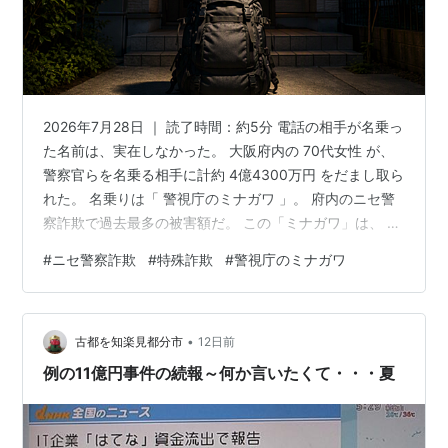
2026年7月28日 ｜ 読了時間：約5分 電話の相手が名乗っ
た名前は、実在しなかった。 大阪府内の 70代女性 が、
警察官らを名乗る相手に計約 4億4300万円 をだまし取ら
れた。 名乗りは「 警視庁のミナガワ 」。 府内のニセ警
察詐欺で過去最多の被害額だ。 この「ミナガワ」は、 実
在する警視庁の職員ではない 。 詐欺グループが名乗った
#
ニセ警察詐欺
#
特殊詐欺
#
警視庁のミナガワ
偽の名前である。 ただし、その男が誰なのか、逮捕され
たのかは、今のところ明らかにされていない。 実在の役
所名に、具体的な名字まで添えて名乗る。 それなのに、
•
なぜ偽物なのか。 この記事でわかること 「警視庁のミナ
古都を知楽見都分市
12日前
ガワ」は実在しない 半年で4億4300万円が消えた…
例の11億円事件の続報～何か言いたくて・・・夏