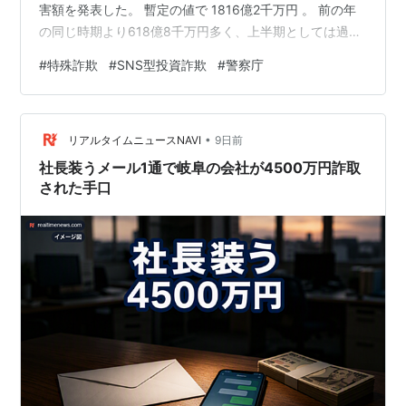
害額を発表した。 暫定の値で 1816億2千万円 。 前の年
の同じ時期より618億8千万円多く、上半期としては過去
最悪を更新した。 1日あたりに直すと、およそ10億円が
#
特殊詐欺
#
SNS型投資詐欺
#
警察庁
消えた計算になる。 件数も2万2031件と増えたが、金額
の伸びはそれをはるかに上回る。 押し上げたのは、
SNS（交流サイト）の投資話だった。 被害の 約44% は
•
SNS型投資詐欺で、1回あたりの平均は約1362万円。 少
リアルタイムニュースNAVI
9日前
額から狙う昔ながらの手口とは、規模が…
社長装うメール1通で岐阜の会社が4500万円詐取
された手口