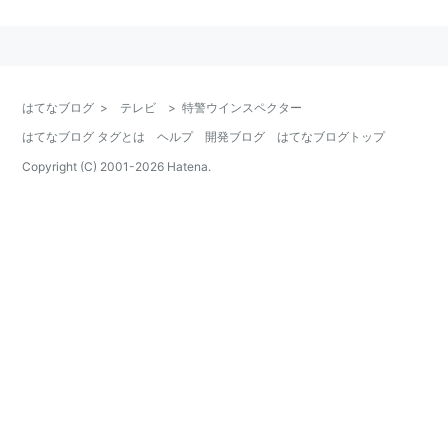
1999年の日本を舞台として、警視庁に組織された特別
救急警察隊の活躍を描いた。
警察官という設定こそ前年放送の『機動刑事ジバン』か
はてなブログ
>
テレビ
>
特警ウインスペクター
ら引き継がれたが、あまり日の目を見る機会のない警察
はてなブログ タグとは
ヘルプ
開発ブログ
はてなブログトップ
レスキュー隊にハイテクツールを装備させ、レスキュー
Copyright (C) 2001-
2026
Hatena.
ポリスという新境地を切り開いた。
この番組で正木本部長を演じていた宮内洋は、ウィンス
ペクターのメンバーをパリに派遣、発展組織を設立した
という設定で、翌1991年放送の『特救指令ソルブレイ
ン』でも本部長役で出演。さらに1992年の『特捜エク
シードラフト』にも終盤警視正として顔を見せた。
当時の社会情勢が子供番組の暴力シーンなどに対する
PTAの風当たりが強かったため、それまでとは違う「敵
を倒さないで救う」という番組スタイルが生まれた。脚