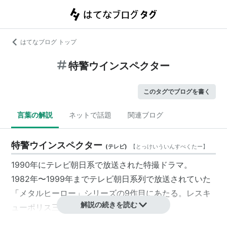
はてなブログ トップ
特警ウインスペクター
このタグでブログを書く
言葉の解説
ネットで話題
関連ブログ
特警ウインスペクター
(
テレビ
)
【
とっけいういんすぺくたー
】
1990年にテレビ朝日系で放送された特撮ドラマ。
1982年〜1999年までテレビ朝日系列で放送されていた
「メタルヒーロー」シリーズの9作目にあたる。レスキ
解説の続きを読む
ューポリス三部作の第一作目。