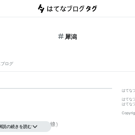
犀潟
連ブログ
はてな
はてな
はてな
Copyrig
・北越急行（ほくほく線）
解説の続きを読む