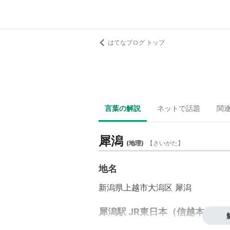
はてなブログ トップ
言葉の解説
ネットで話題
関
犀潟
(
地理
)
【
さいがた
】
地名
新潟県
上越市
大潟区
犀潟
犀潟駅 JR東日本（信越本線）