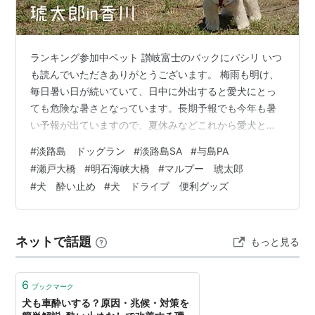
ランキング参加中ペット 讃岐富士のバックにパシリ いつ
も読んでいただきありがとうございます。 梅雨も明け、
毎日暑い日が続いていて、日中に外出すると愛犬にとっ
ても危険な暑さとなっています。長期予報でも今年も暑
い予報が出ていますので、夏休みなどこれから愛犬と外
出する機会も増えるので、暑さ対策を忘れずにしてくだ
#
淡路島 ドッグラン
#
淡路島SA
#
与島PA
さいね。 そんな中、新型コロナウイルスが5類に移行し
#
瀬戸大橋
#
明石海峡大橋
#
マルプー 琥太郎
たこともあり、先日、4年ぶりに香川に帰省してきまし
#
犬 酔い止め
#
犬 ドライブ 便利グッズ
た。 ◆愛犬とのロングドライブの注意点 早朝に出発し、
夜遅くに帰ってくる弾丸帰省だったので、琥太郎の物を
色々準備すると大荷物となってしまいました💦 ＜準備物
ネットで話題
もっと見る
＞ ・当日のご飯と予備のご飯 いざと…
6
ブックマーク
犬も車酔いする？原因・兆候・対策を