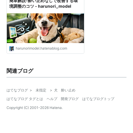
簡単解説-酔い止めなしで改善する環
境調整のコツ - harunori_model
harunorimodel.hatenablog.com
関連ブログ
はてなブログ
>
未指定
>
犬 酔い止め
はてなブログ タグとは
ヘルプ
開発ブログ
はてなブログトップ
Copyright (C) 2001-
2026
Hatena.