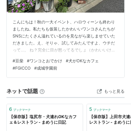
こんにちは！秋の一大イベント、ハロウィーンも終わり
ましたね。私たちも仮装したかわいいワンコさんたちが
SNSにたくさん溢れているのを見ながら楽しませていた
だきました。え、そりゃ、試してみたんですよ、ウチだ
って…。 ね？完全に目が怒ってるでしょ（かわいいけ
ど） 普段はとてもやさしい子なのにおやつ見せても見向
#
豆柴
#
ワンコとおでかけ
#
犬がOKなカフェ
きもしないし、姉犬にいたっては飼い主の手に握られた
#
FGICCO
#
成城学園前
被り物を見ただけですぐ逃げたし。我が家は3代続けて
の、絶対的な裸族主義みたいです。 ところで話は変わり
ますが、あなたは音楽、お好きですか？ウチは1号が断然
ネットで話題
もっと見る
ロックもしくはR&B派、2号はクラシックやジャズやポッ
プスや…結構なんでもいけます派なんです…
6
5
ブックマーク
ブックマーク
【保存版】塩尻市・犬連れOKなカフ
【保存版】上田市犬連
ェ＆レストラン - まめうに日記
レストラン - まめう