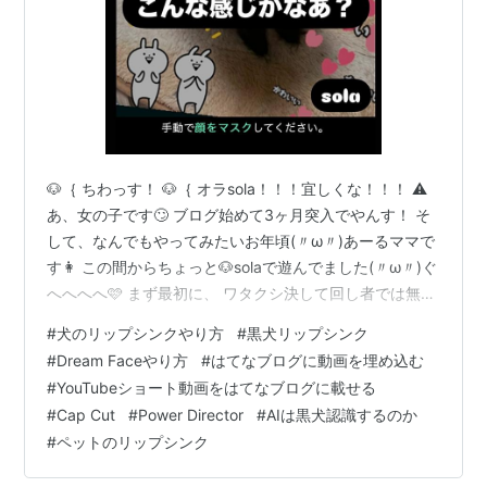
🐶｛ ちわっす！ 🐶｛ オラsola！！！宜しくな！！！ ⚠️
あ、女の子です🙄 ブログ始めて3ヶ月突入でやんす！ そ
して、なんでもやってみたいお年頃(〃ω〃)あーるママで
す👩 この間からちょっと🐶solaで遊んでました(〃ω〃)ぐ
へへへへ🩷 まず最初に、 ワタクシ決して回し者では無い
事をお伝えします(￣^￣)ゞ ペットのリップシンク ちょっ
#
犬のリップシンクやり方
#
黒犬リップシンク
と前から流行ってるリップシンク 皆さん知ってま
#
Dream Faceやり方
#
はてなブログに動画を埋め込む
す？？？TikTokとかでよく流れてくるアレですよアレ☝️
#
YouTubeショート動画をはてなブログに載せる
【アレ】で会話するお年頃🤣w 🐶わんこやネコちゃんが
#
Cap Cut
#
Power Director
#
AIは黒犬認識するのか
口を動かして歌うやつです☝️ いつも可愛いなあ〜って思
#
ペットのリップシンク
って眺めてたんですけど 🐶そらのも作りたいなあ…