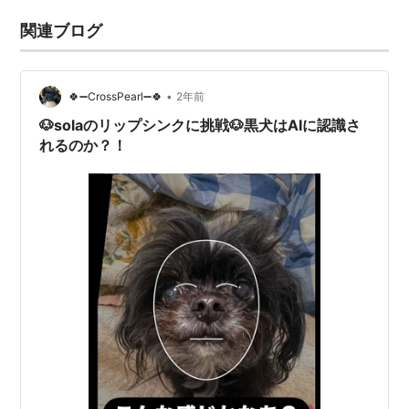
関連ブログ
•
🍀➖CrossPearl➖🍀
2年前
🐶solaのリップシンクに挑戦🐶黒犬はAIに認識さ
れるのか？！