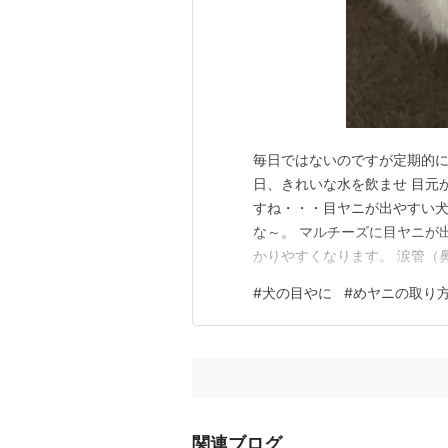
毎日ではないのですが定期的に
日、きれいな水を飲ませ 目元
すね・・・目ヤニが出やすい
な～。 マルチーズに目ヤニが
かりやすくなります。 涙管（
けやすい 目の周りの毛が涙を吸
#
犬の目やに
#
めヤニの取り
流れず、目の外にあふれる →
マッサージの目的 このマッサ
関連ブログ