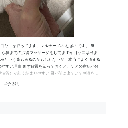
目ヤニを取ってます。マルチーズの むぎのです。 毎
から鼻までの涙管マッサージをしてますが目ヤニは出ま
犬種という事もあるのかもしれないが、本当によく溜まる
出やすい理由 まず背景を知っておくと、ケアの意味が分
鼻涙管）が細く詰まりやすい 目が前に出ていて刺激を受
いやすい 鼻が短めで涙が鼻へ流れにくい 👉 涙が鼻へ
方
#
予防法
 目ヤニ・涙やけにつながります。 目ヤニ予防に効果的な
ージは 涙の通…