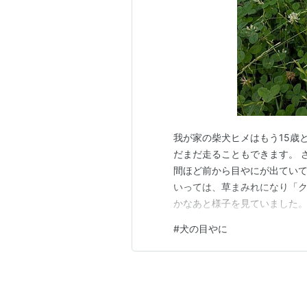
我が家の柴犬ヒメはもう15歳と
だまだ走ることもできます。 
間ほど前から目やにが出ていて
いっては、草まみれになり「
かなあと様子を見ていました。
と相談して、目を洗ってみるこ
#
犬の目やに
空の目薬容器に入れて、ヒメ
洗う」という作業を朝夕続けた