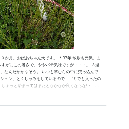
９か月。おばあちゃん犬です。 ＊R7年 散歩も元気、ま
さすがにこの暑さで、ややバテ気味ですが・・・。 ３週
、なんだかかゆそう。 いつも草むらの中に突っ込んで
クシュン」とくしゃみをしているので、ゴミでも入ったの
 ちょっと治まってはまたとなかなか良くならない。 夫
とにしました。 人間用の「アイボン」があったので、
を押さえつけて「目やにをふき取った後で点眼するように
のですが、なかな…