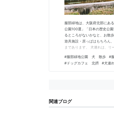
服部緑地は、大阪府北部にある
公園100選」「日本の歴史公園
るところがないかなと、お散歩
遊具施設・原っぱはもちろん
まであります。 犬連れは、リ
がきれいとのことですが、残念
#
服部緑地公園 犬 散歩
#
豊かな公園、東中央広場の自
#
ドッグカフェ 北摂
#
犬連
す。 街の真ん中にある公園だ
関連ブログ