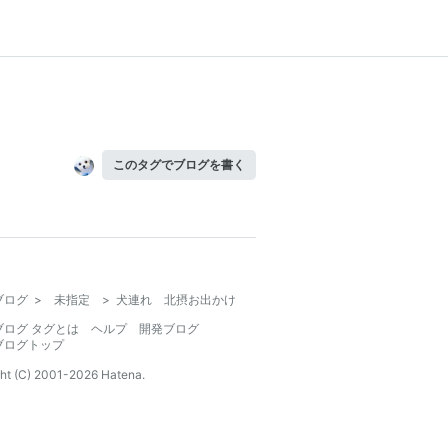
このタグでブログを書く
ブログ
>
未指定
>
犬連れ 北摂お出かけ
ブログ タグとは
ヘルプ
開発ブログ
ブログトップ
ht (C) 2001-
2026
Hatena.