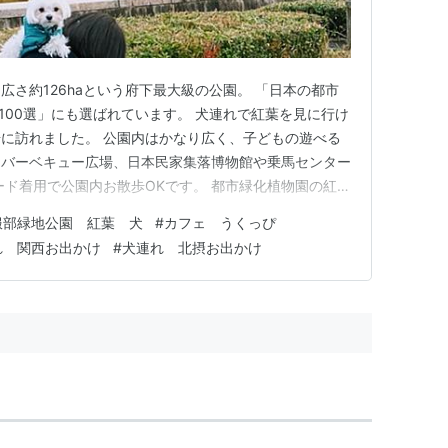
広さ約126haという府下最大級の公園。 「日本の都市
100選」にも選ばれています。 犬連れで紅葉を見に行け
に訪れました。 公園内はかなり広く、子どもの遊べる
、バーベキュー広場、日本民家集落博物館や乗馬センター
ード着用で公園内お散歩OKです。 都市緑化植物園の紅葉
ながらこちらはペット入園不可とのこと。 とはいえ緑
服部緑地公園 紅葉 犬
#
カフェ うくっぴ
然な紅葉～黄葉～緑葉のグラデーションが美しかったで
れ 関西お出かけ
#
犬連れ 北摂お出かけ
ということを忘…