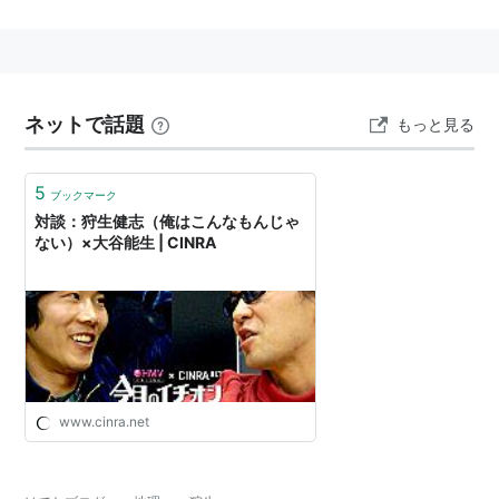
大分県佐伯市狩生
にある、
JR九州
の駅。→
狩生駅
○
リスト
：
駅キーワード
ネットで話題
もっと見る
5
ブックマーク
対談：狩生健志（俺はこんなもんじゃ
ない）×大谷能生 | CINRA
www.cinra.net