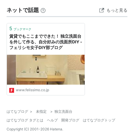
ネットで話題
もっと見る
5
ブックマーク
賃貸でもここまでできた！ 独立洗面台
を外して作る、自分好みの洗面所DIY -
フェリシモ女子DIY部ブログ
www.felissimo.co.jp
はてなブログ
>
未指定
>
独立洗面台
はてなブログ タグとは
ヘルプ
開発ブログ
はてなブログトップ
Copyright (C) 2001-
2026
Hatena.