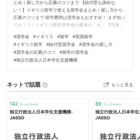
とめ｜探し方から応募のコツまで 【給付型も諦めな
い！】イギリス留学で使える奨学金まとめ｜探し方から
応募のコツまで 留学費用は奨学金もおすすめ！ まず知っ
ておこう！イギリス留学奨学金の基本の「キ」 【日本国
内で応募できる】主なイギリス留学向け奨学金リスト ①
#
奨学金
#
イギリス
#
留学
#
英国留学
独立行政法人日本学生支援機構（JASSO） ② 地方自治
#
イギリス留学
#
給付型奨学金
#
奨学金の探し方
体や国際交流団体の奨学金 ③ 民間企業の財団による奨
#
奨学金の応募のコツ
#
留学の奨学金
学金 ④ トビタテ！留学JAPAN 【現地で探す】イギリス
#
独立行政法人日本学生支援機構
の大学・政府が提供する奨学金 ① 各大学独自の奨学金
(Scholarships / Bursaries) ② イギリス政府系…
ネットで話題
もっと見る
142
88
ブックマーク
ブックマーク
独立行政法人日本学生支援機構-
独立行政法人日本学生
JASSO
JASSO