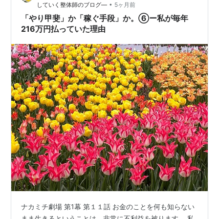
分たちで店を出すより経費…
•
していく整体師のブログ―
5ヶ月前
「やり甲斐」か「稼ぐ手段」か。⑥ー私が毎年
216万円払っていた理由
ナカミチ劇場 第1幕 第１１話 お金のことを何も知らない
まま生きるということは、非常に不利益を被ります。 私