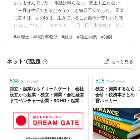
ありませんでした。 電話は鳴らない。売上も立たない。
「来月は生活できるだろうか」と毎日不安でした。 正直
に言えば、あの頃は、生きていること自体が苦しいと感
じるほどでした。 それでも、一日一日仕事を続け、お客
様と向き合い、情報発信を続け、少しずつ信用を積み重
#
弁理士
#
特許事務所
#
経営
#
独立開業
#
知財
ねてきました。 すると10年、20年と経った今、景色はま
ったく変わりました。 毎日のように魅力的な案件との出
会いがあり、素晴らしい経営者の方々とご縁をいただけ
ネットで話題
もっと見る
るようになりました。 経営者として抱える悩みも変化し
ています。 ① 独立当初「今月、食べていけるだろう
か。」 ② 事務所が軌道に乗って…
538
505
ブックマーク
ブックマーク
独立・起業ならドリームゲート - 会社
独立・開業するなら、
設立から起業・独立・開業・会社経営
会計・税務本まとめ！
までベンチャー企業・SOHO・起業家
営ハッカー
支援サイト — 独立・起業なら ドリー
ムゲート