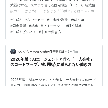
武器にする。スマホで使える固定電話『03plus』徹底解
説ガイド はじめに 1. そもそも『03plus』とは？スマホが
そのまま「会社の電話」になるアプリ AIワーカー・フリ
#
生成AI
#
AIワーカー
#
生成AI×副業
#
03plus
ーランスとの親和性 2. 生成AIワーカーが固定電話番号を
#
固定電話
#
起業
#
フリーランス
#
独立開業
持つ3つの合理的理由 ① 「090」では超えられない「対
#
生成AIビジネス
#
未来の働き方
外的な信用」 ② 特定商取引法に基づく表記とプライバ
シー保護 ③ コストパフォーマンスの最適化 3. 徹底比
較：03plus・NTT固定電話・IP電話…
•
シンカAI – そわかの未来仕事研究所
6ヶ月前
2026年版：AIエージェントと作る「一人会社」
のロードマップ。物理拠点に縛られない働き方の
全貌