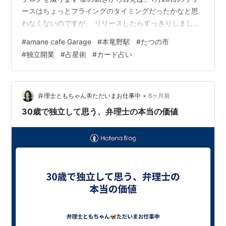
ースはちょっとフライングのタイミングだったかなと思
わなくないのですが、 リリースしたらすっきりしました
ね amanecafegarage.hatenablog.com
#
amane cafe Garage
#
本竜野駅
#
たつの市
amanecafegarage.hatenablog.com リリースの2日前に
#
独立開業
#
占星術
#
カード占い
は熱を出して寝込んだので、 今振り返ると リリースでき
たこと自体がミラクルでしたね 星の動き的には、いろん
なことが定着していくにはもうちょっといくつか節目が
ありそうですが ちょっとずつ定着して…
•
弁理士ともちゃん🦋ただいまお仕事中
6ヶ月前
30歳で独立して思う、弁理士の本当の価値