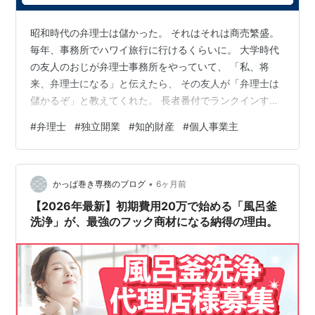
昭和時代の弁理士は儲かった。 それはそれは商売繁盛。
毎年、事務所でハワイ旅行に行けるくらいに。 大学時代
の友人のおじが弁理士事務所をやっていて、 「私、将
来、弁理士になる」と伝えたら、 その友人が「弁理士は
儲かるぞ」と教えてくれた。 長者番付でランクインする
弁理士が多いなか、 学生の私もそのロマンに夢をはせて
#
弁理士
#
独立開業
#
知的財産
#
個人事業主
いた。 弁理士＝金持ちというイメージのまま、 新卒は都
内の特許事務所に就職した。 弁理士実務の補助者として
勤務させて頂いたが、 理工系出身といえども、体育会系
•
で東京ラブストーリーのキラキラに憧れる者として、特
かっぱ巻き専務のブログ
6ヶ月前
許実務はとても地味で退屈でした。 それでも長者番付に
【2026年最新】初期費用20万で始める「風呂釜
載るという私の野望と意地で仕…
洗浄」が、最強のフック商材になる納得の理由。