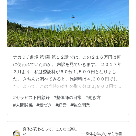
ナカミチ劇場 第1幕 第１２話 では、この２１６万円は何
に使われていたのか。 内訳を見ていきます。 ２０１７年
３月より、私は委託料が６０分１,５００円となりまし
た。 きちんと調べてみると、施術料は４,３００円でし
た。 よって、この当時の会社の取り分は２,８００円で
す。 訂正しておきます。 コロナ禍のころ、６０分４,６
#
セラピスト回顧録
#
整体師の日常
#
働き方
００円になりました。 ６０分の施術をした場合の内訳
#
人間関係
#
気づき
#
経営
#
独立開業
は、 ①場所代 ②集客のための宣伝広告費 ③ナカミチ
氏からの技術提供料 ④予約電話の受付代行料 ⑤施術着
の洗濯等雑用に関わる費用 ざっとこんなところです。
身体が変わるって、こんなに楽し
①の場所代。 会社が用意して、そこを貸りるほうが、自
い ― 身体を学びながら改善