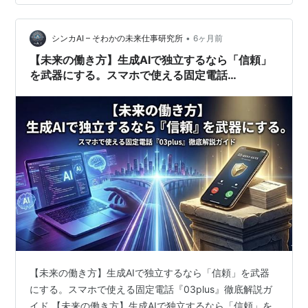
成功を担保する納得のロジックです。マーケティングの
視点から見れば、顧客の『見えない不安』を解消するサ
ービスは最強の武器。精鋭チームが今回研磨し…
•
シンカAI – そわかの未来仕事研究所
6ヶ月前
【未来の働き方】生成AIで独立するなら「信頼」
を武器にする。スマホで使える固定電話
『03plus』徹底解説ガイド
【未来の働き方】生成AIで独立するなら「信頼」を武器
にする。スマホで使える固定電話『03plus』徹底解説ガ
イド 【未来の働き方】生成AIで独立するなら「信頼」を