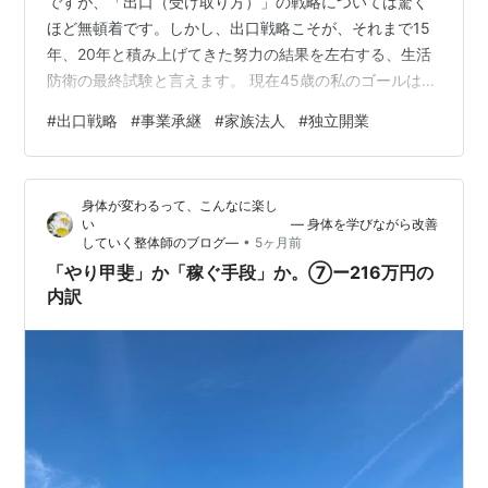
ですが、「出口（受け取り方）」の戦略については驚く
ほど無頓着です。しかし、出口戦略こそが、それまで15
年、20年と積み上げてきた努力の結果を左右する、生活
防衛の最終試験と言えます。 現在45歳の私のゴールは、
単に資産を増やすことではありません。60歳での社労
#
出口戦略
#
事業承継
#
家族法人
#
独立開業
士・行政書士としての独立を円滑に進め、さらにその20
年後の「80歳での家族法人設立」という壮大なビジョン
へ、いかに効率よく資産のバトンを渡すか。そのための
身体が変わるって、こんなに楽し
エグジット戦略を、総務プロの視点で解説します。
い ― 身体を学びながら改善
iDeCoの受け取り方。退職所得控除と公的年金等控除を極
•
していく整体師のブログ―
5ヶ月前
限まで使い倒す税務ロジック すべて…
「やり甲斐」か「稼ぐ手段」か。⑦ー216万円の
内訳