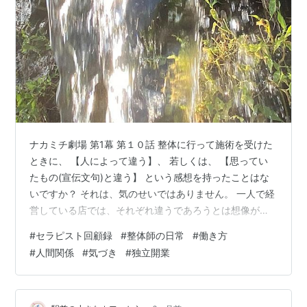
ナカミチ劇場 第1幕 第１０話 整体に行って施術を受けた
ときに、 【人によって違う】、 若しくは、 【思ってい
たもの(宣伝文句)と違う】 という感想を持ったことはな
いですか？ それは、気のせいではありません。 一人で経
営している店では、それぞれ違うであろうとは想像がつ
きますが、 複数のスタッフが在籍している店で施術に差
#
セラピスト回顧録
#
整体師の日常
#
働き方
があると苦情に繋がってしまいます。 それを避けるため
#
人間関係
#
気づき
#
独立開業
に【指名制】というものが導入されます。 ここまでは、
経営者側が店を守るためですね。 では、在籍しているス
タッフはどうでしょうか？ 指名を多く取れれば問題ない