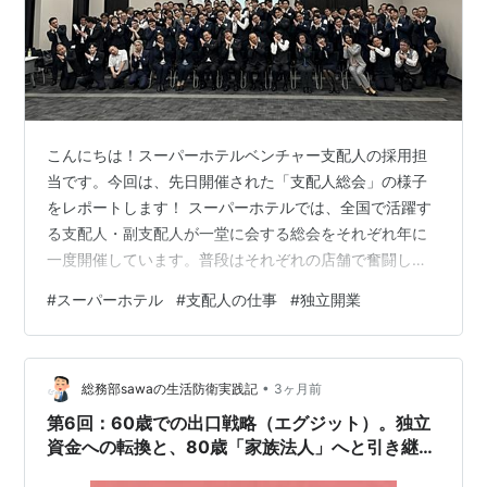
こんにちは！スーパーホテルベンチャー支配人の採用担
当です。今回は、先日開催された「支配人総会」の様子
をレポートします！ スーパーホテルでは、全国で活躍す
る支配人・副支配人が一堂に会する総会をそれぞれ年に
一度開催しています。普段はそれぞれの店舗で奮闘して
いる仲間たちが集まり、とても熱気にあふれた1日となり
#
スーパーホテル
#
支配人の仕事
#
独立開業
ました。 全国から140名の支配人が大集結！ 今回の総会
には、北は北海道から南は沖縄まで、全国から総勢140名
もの支配人・副支配人が参加されました！ 「お疲れ様で
•
す！」「久しぶり！」という元気な声が飛び交い、会場
総務部sawaの生活防衛実践記
3ヶ月前
は一瞬で笑顔と熱気に包まれます。 普段は電話やSNSで
第6回：60歳での出口戦略（エグジット）。独立
情報交換をしている仲間たちと直…
資金への転換と、80歳「家族法人」へと引き継ぐ
資産のバトン