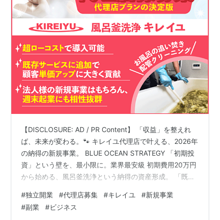
【DISCLOSURE: AD / PR Content】 「収益」を整えれ
ば、未来が変わる。🐾 キレイユ代理店で叶える、2026年
の納得の新規事業。 BLUE OCEAN STRATEGY 「初期投
資」という壁を、最小限に。業界最安級 初期費用20万円
から始める、風呂釜洗浄という納得の資産形成。 「既存
の事業にプラスアルファの柱が欲しい」「低リスクで始
#
独立開業
#
代理店募集
#
キレイユ
#
新規事業
められる新規商材を探している」。ビジネスにおいて、
#
副業
#
ビジネス
初期投資の低さと参入障壁の高さ（＝競合の少なさ）は