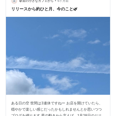
ですが、指名が取れないスタッフは、空き時間が増えま
•
駅前の小さなカフェから
6ヶ月前
す。 その空き時間に、…
リリースから約ひと月、今のこと🌿
ある日の空 世間は3連休ですねー お店を開けていたら、
穏やかで楽しい感じだったかもしれませんとか思いつつ
ブログを綴ります 星の動きから言えば、1月28日のリリ