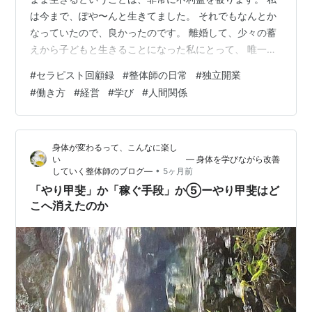
は今まで、ぽや〜んと生きてました。 それでもなんとか
なっていたので、良かったのです。 離婚して、少々の蓄
えから子どもと生きることになった私にとって、 唯一の
稼ぐ手段は、ナカミチ氏から学ぶ整体を、セラピストと
#
セラピスト回顧録
#
整体師の日常
#
独立開業
して実践していくことだけでした。 ゼロから学習し、一
#
働き方
#
経営
#
学び
#
人間関係
人前として認めてもらわなければ独立はできないと思っ
ていたので、ゴールが自分では分かりません。 この仕事
に見合う報酬の相場が幾らなのかも分かりません。 分か
身体が変わるって、こんなに楽し
るのは、子どもと生きていくために、毎月最低幾らの生
い ― 身体を学びながら改善
活費があればいいのかということ…
•
していく整体師のブログ―
5ヶ月前
「やり甲斐」か「稼ぐ手段」か⑤ーやり甲斐はど
こへ消えたのか