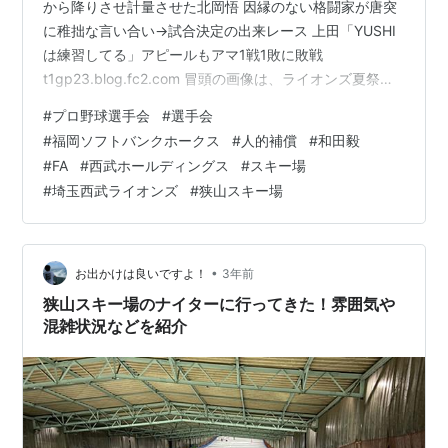
から降りさせ計量させた北岡悟 因縁のない格闘家が唐突
に稚拙な言い合い→試合決定の出来レース 上田「YUSHI
は練習してる」アピールもアマ1戦1敗に敗戦
t1gp23.blog.fc2.com 冒頭の画像は、ライオンズ夏祭り
と、埼玉西武ライオンズ 2023年8月日程ポスター。 前半
#
プロ野球選手会
#
選手会
は、西武グループのスキー場で使える西武ホールディン
#
福岡ソフトバンクホークス
#
人的補償
#
和田毅
グス株主優待リフト1日券30％割引券について。 後半
#
FA
#
西武ホールディングス
#
スキー場
は、権利ばかり主張して球界全体を考えないプロ野球選
#
埼玉西武ライオンズ
#
狭山スキー場
手会について糾弾する。 画像を15枚アップ。 以下、15
枚の内訳。 西武ホールディングス スキーリフト割引券
2…
•
お出かけは良いですよ！
3年前
狭山スキー場のナイターに行ってきた！雰囲気や
混雑状況などを紹介