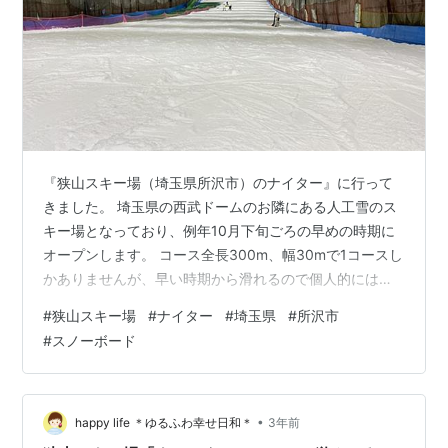
『狭山スキー場（埼玉県所沢市）のナイター』に行って
きました。 埼玉県の西武ドームのお隣にある人工雪のス
キー場となっており、例年10月下旬ごろの早めの時期に
オープンします。 コース全長300m、幅30mで1コースし
かありませんが、早い時期から滑れるので個人的にはあ
りがたいスキー場のひとつです。 シーズンインの足慣ら
#
狭山スキー場
#
ナイター
#
埼玉県
#
所沢市
しなどにおすすめですよ。 さて、そんな狭山スキー場で
#
スノーボード
すが、12月の金曜日・土曜日にはナイター営業もしてい
ます。 22時から翌日の朝6時まで営業しており比較的、
お客さんも少ないので、ゆったりと滑ることができます
よ。 今回は、そんな『狭山スキー場のナイター』につい
•
happy life ＊ゆるふわ幸せ日和＊
3年前
て紹介します。 実際に訪れ…