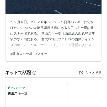
１２月６日。２０２６年シーズン１日目のスキーにでか
けた。いったのは埼玉県所沢市にある人工スキー場の狭
山スキー場である。 狭山スキー場は西武線の西武球場前
駅のすぐ前にある。 西武球場はプロ野球の西武ライオン
ズのホーム、ベルーナドームだ。 ドーム球場の横にスキ
ー場があるのである。営業は１０時からだがスキー場前
#
狭山スキー場
#
スキー
の駐車場を利用したいので、早目にでたら８時すぎにつ
いてしまった。おかげでスキー場の前に車をとめること
ができたが、２時間まつことになった。駐車料金は２０
ネットで話題
もっと見る
００円と高いが、重いスキー道具をもってあるくのはい
やなので、どうしてもここに停めたかったのである。 ９
時４５分に受付にゆくと入場待ちは１５人ほど…
9
ブックマーク
狭山スキー場