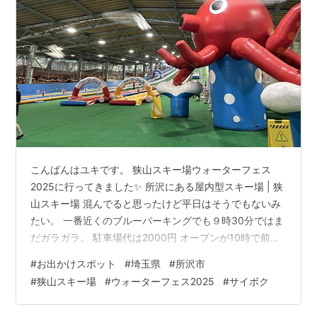
こんばんはユキです。 狭山スキー場ウォーターフェス
2025に行ってきました✨ 所沢にある屋内型スキー場 | 狭
山スキー場 混んでると思ったけど平日はそうでもないみ
たい。 一番近くのブルーパーキングでも９時30分ではま
だガラガラ。 駐車場代は2000円 オープンが10時で前に
は5組ぐらいいました。 このポスターが気になった
#
お出かけスポット
#
埼玉県
#
所沢市
（笑） かにの日企画って何！？ ロングスライダーにギリ
#
狭山スキー場
#
ウォーターフェス2025
#
サイボク
ギリ乗れる！Σ(ﾟДﾟ) ｱﾌﾞﾅｶｯﾀ! 滑るのに伸長が必要なのか
な？ ハイシーズンを避けた平日なので大人1500円。子供