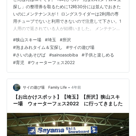
探し」の整理券を取るために12時30分には並んでおきた
いのにメンテナンスが！ ロングスライダーは2利用の専
用チューブでないと利用できないので注意して下さい。1
人用ので返されている人が結構いました。 メンテナンス
が終了して私の番がきました。 滑り降りた時には12：40
#
狭山スキー場
#
埼玉
#
所沢
でした。予定の時間は過ぎていました。 でも大丈夫！
#
泡まみれタイム＆宝探し
#
サイの遊び場
LINEで連絡をして嫁に並んでもらっていました。 「泡ま
#
さいのあそびば
#
sainoasobiba
#
子供と楽しめる
みれタイム＆宝探し」は開示時間の15分前から整理券を
#
育児
#
ウォーターフェス2022
配布します。 大人だけでは整理券を受け取れません。必
ずお子さんと一緒に並んでください。定員は150名までで
す。 開始30…
•
サイの遊び場 Family Life
4年前
【お出かけスポット】【埼玉】【所沢】狭山スキ
ー場 ウォーターフェス2022 に行ってきました