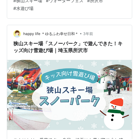
#
狭山スキー場
#
ウォーターフェス
#
所沢市
どの楽しいイベントも開催 ウォーターフェスで遊ぶ時の
#
水遊び場
服装 フードはキッチンカーで注文 縁日コーナーもありま
す 西武ドームで野球やイベント開催時の注意点 まとめ｜
雨天でも楽しめる室内水遊び場です 狭山スキー場｜ウォ
ーターフェス 狭山スキー場は、西武ドーム(ベルーナドー
•
happy life ＊ゆるふわ幸せ日和＊
3年前
ム)の隣にあり、冬季…
狭山スキー場「スノーパーク」で遊んできた！キ
ッズ向け雪遊び場｜埼玉県所沢市