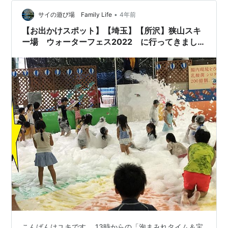
（笑） 娘には内緒💦 最後にいっぱい遊ぼう！ 縁日コー
ナーは賑わっていました。やっぱりみ…
•
サイの遊び場 Family Life
4年前
【お出かけスポット】【埼玉】【所沢】狭山スキ
ー場 ウォーターフェス2022 に行ってきまし
た 続き
こんばんはユキです。 13時からの「泡まみれタイム＆宝