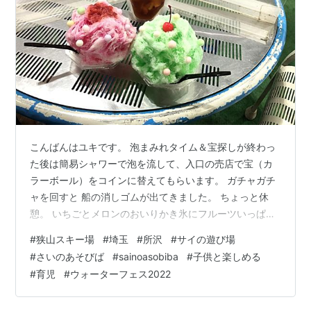
こんばんはユキです。 泡まみれタイム＆宝探しが終わっ
た後は簡易シャワーで泡を流して、入口の売店で宝（カ
ラーボール）をコインに替えてもらいます。 ガチャガチ
ャを回すと 船の消しゴムが出てきました。 ちょっと休
憩。 いちごとメロンのおいりかき氷にフルーツいっぱい
ティーをいただきました。 おいりかき氷がフワッフワで
#
狭山スキー場
#
埼玉
#
所沢
#
サイの遊び場
美味しい。中間にどうやってシロップを入れるんだろ
#
さいのあそびば
#
sainoasobiba
#
子供と楽しめる
う？削っている途中でかけるのかな？ 沢山のフルーツが
#
育児
#
ウォーターフェス2022
入っていてトロピカルです。 ユックリし過ぎてしまいず
ぶぬれタイムのことをすっかり忘れて逃しちゃいました