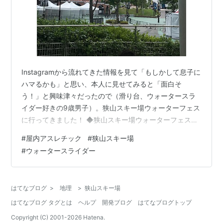
Instagramから流れてきた情報を見て「もしかして息子に
ハマるかも」と思い、本人に見せてみると「面白そ
う！」と興味津々だったので（滑り台、ウォータースラ
イダー好きの9歳男子）。狭山スキー場ウォーターフェス
に行ってきました！ ◆狭山スキー場ウォーターフェスと
は？場所は埼玉県・西武球場の隣にあるスキー場。ゲレ
#
屋内アスレチック
#
狭山スキー場
ンデ内にウォータースライダーがあり、水遊びも楽しめ
#
ウォータースライダー
ます。 ◆狭山スキー場ウォーターフェス 体験記都心から
電車で向かうと、どんどん人の気配がなくなっていき、
最終的には電車貸し切り状態！息子は向かい合わせで座
はてなブログ
>
地理
>
狭山スキー場
るタイプの電車が珍しかったらしく、「新幹線みたいだ
はてなブログ タグとは
ヘルプ
開発ブログ
はてなブログトップ
ね」と喜んでいました。目的地付近では…
Copyright (C) 2001-
2026
Hatena.