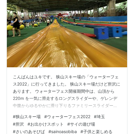
こんばんはユキです。 狭山スキー場の「ウォーターフェ
ス2022」に行ってきました。 狭山スキー場だけど所沢に
あります。 ウォーターフェス開催期間中は、山頂から
220m を一気に滑走するロングスライダーや、ゲレンデ
中腹からゆるやかに滑り下りるファミリースライダーの
2 種類をお楽しみいただけます。スライダーは専用チュ
#
狭山スキー場
#
ウォーターフェス2022
#
埼玉
ーブに乗って滑るので水に濡れることなく気軽に遊べま
#
所沢
#
お出かけスポット
#
サイの遊び場
す。同期間中には、暑さを吹き飛ばす水のイベント「ず
#
さいのあそびば
#
sainoasobiba
#
子供と楽しめる