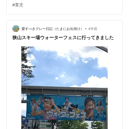
ぶぬれタイム」や「泡イベント」、スーパーボールすく
#
育児
いやヨーヨー釣りなど縁日コーナーもありとっても楽し
めます。 池袋から約40分 夏はスライダーで遊ぼう‼ウォ
ーターフェス開催 | 狭山…
•
愛すべきグレー日記（たまにお出掛け）
4年前
狭山スキー場ウォーターフェスに行ってきました