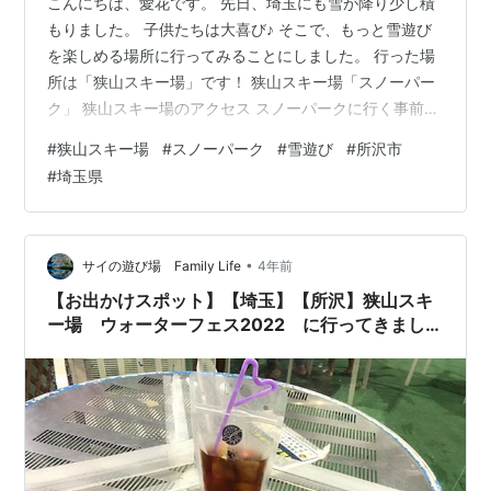
こんにちは、愛花です。 先日、埼玉にも雪が降り少し積
もりました。 子供たちは大喜び♪ そこで、もっと雪遊び
を楽しめる場所に行ってみることにしました。 行った場
所は「狭山スキー場」です！ 狭山スキー場「スノーパー
ク」 狭山スキー場のアクセス スノーパークに行く事前準
備 スノーパークで遊ぶ服装の準備 アソビューで事前にチ
#
狭山スキー場
#
スノーパーク
#
雪遊び
#
所沢市
ケットを購入 スノーパークで実際に遊んだ感想 まずは定
#
埼玉県
番の雪遊びを楽しむ ふわふわ遊具も楽しめる 楽しいイベ
ントも開催 狭山スキー場のフードコーナー 付き添いの大
人の服装は？ 最後に 狭山スキー場「スノーパーク」 狭
山スキー場は、埼玉県所沢市にある屋内型スキー場で
•
サイの遊び場 Family Life
4年前
す。 ベルーナドー…
【お出かけスポット】【埼玉】【所沢】狭山スキ
ー場 ウォーターフェス2022 に行ってきまし
た 続き×2