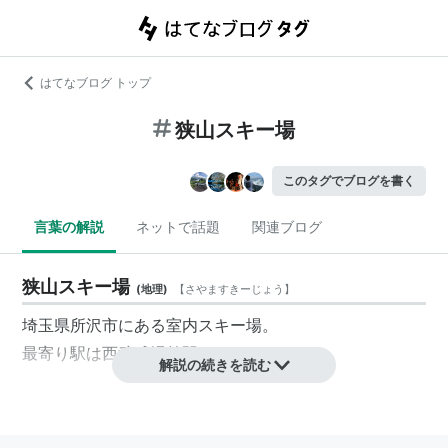
はてなブログ トップ
狭山スキー場
このタグでブログを書く
言葉の解説
ネットで話題
関連ブログ
狭山スキー場
(
地理
)
【
さやますきーじょう
】
埼玉県所沢市にある室内スキー場。
最寄り駅は西武球場前駅。
解説の続きを読む