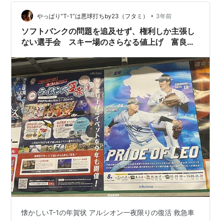
1300円で入場しました。 アソビューでチケットを購入し
ておくと入場がスムーズです。 駐車場が200…
•
やっぱり“T-1”は悪球打ちby23（フタミ）
3年前
ソフトバンクの問題を追及せず、権利しか主張し
ない選手会 スキー場のさらなる値上げ 富良
野、雫石、苗場、かぐら、六日町八海山、軽井
沢、万座温泉、妙高杉ノ原、志賀高原焼額山、狭
山リフト割引券
懐かしいT-1の年賀状 アルシオン一夜限りの復活 救急車