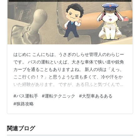
はじめに こんにちは、うさぎのしらせ管理人のわらじー
です。 バスの運転といえば、大きな車体で狭い道や鋭角
カーブを通ることもありますよね。 新人の頃は「えっ、
ここ行くの！？」と思うような道も多くて、冷や汗をか
いた経験があります。 ですが、ある日ふと気づくんで
す。「いつの間にか、こんな道もスイスイ通れるように
#
バス運転手
#
運転テクニック
#
大型車あるある
なってる！」と。 今回は、そんな成長を感じられる瞬間
#
狭路攻略
にもつながる【狭い道・鋭角カーブの通過テクニック3
選】を初心者の方にもわかりやすく紹介します！ はじめ
に コツその1：目線は“進行方向の先”＋相手の車線もチェ
関連ブログ
ック！ コツその2：ミラーは“とにかく見る”！特に左後
ろ！ コツその3：トンネルやカ…