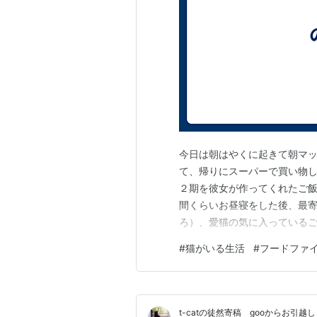
今日は朝はやくに起きて朝マ
て、帰りにスーパーで買い物し
２期を彼女が作ってくれたご
間くらいお昼寝をした後、最寄
ろ）、愛猫の気に入っているご
そういうのがあるって訳では
#
猫がいる生活
#
フードファ
間が何よりも大好物。 もちろ
だったり、で消耗してしまうか
t-catの徒然寄稿 gooからお引越