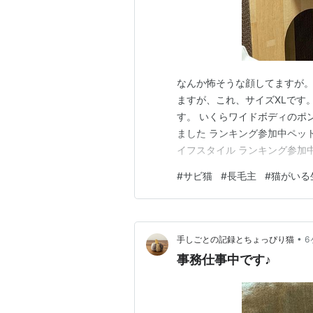
なんか怖そうな顔してますが。
ますが、これ、サイズXLです
す。 いくらワイドボディのポ
ました ランキング参加中ペッ
イフスタイル ランキング参加
雑記10・20・30・40・50
#
サビ猫
#
長毛主
#
猫がいる
•
手しごとの記録とちょっぴり猫
6
事務仕事中です♪