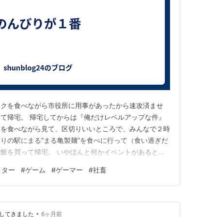
ックを食べながら市役所に用事があったから速攻済ませ
て帰宅。 帰宅してからは『俺だけレベルアップな件』
飯を食べながら見て、区切りいいところで、みんなで２時
りの駅にまる”まる亀製麺”を食べに行って（食い過ぎだ
飯を買って帰宅。 いやほんと何かイベントがあるとか
無いんだけど個人的には、こうしたダラダラした１日の時
イター
#
ゲーム
#
ゲーマー
#
社畜
ん出かけるのも好きなんだけど、人混みだったり、雑音
ら休日はこんなのんびりした…
•
ししてきました
6ヶ月前