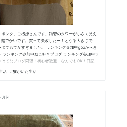
 ポンタ、ご機嫌さんです。猫壱のタワーが小さく見え
。超でかいです。買って失敗したー！となる大きさで
ンタでもでかすぎました。 ランキング参加中gooからき
ト ランキング参加中ねこ好きブログ ランキング参加中ラ
中はてなブログ同盟！初心者歓迎・なんでもOK！日記・
・60代 ランキング参加中あみもの部
生活
#
猫がいた生活
ヶ月前