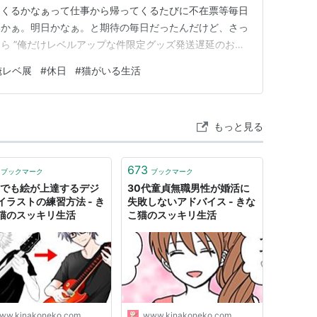
つくるかなぁって仕事から帰ってくるたびに不在票等毎日
いかぁ。明日かなぁ。と期待の毎日だったんだけど、さっ
ら ”俺だけレベルアップな件限定グッズ発送遅延のお知
、、、、、、、、、、、、、、、、、、 理由としては先日
俺レベ展
#
休日
#
猫がいる生活
場が停止していたから。。一括配送は”７月３１日”にな
方がなさすぎ…
もっと見る
673
ブックマーク
ブックマーク
代でも絵が上達するデジ
30代童貞無職男性が婚活に
イラストの練習方法 - き
失敗しないアドバイス - きな
猫のスッキリ生活
こ猫のスッキリ生活
ww.kinakoneko.com
www.kinakoneko.com