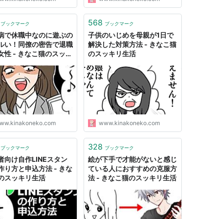
568
ブックマーク
ブックマーク
病で休職中なのに遊ぶの
子供のいじめを母親が1日で
ルい！同僚の密告で退職
解決した対策方法 - きなこ猫
女性 - きなこ猫のスッキ
のスッキリ生活
活
ww.kinakoneko.com
www.kinakoneko.com
328
ブックマーク
ブックマーク
者向け自作LINEスタン
絵が下手で才能がないと感じ
作り方と申込方法 - きな
ている人におすすめの克服方
のスッキリ生活
法 - きなこ猫のスッキリ生活