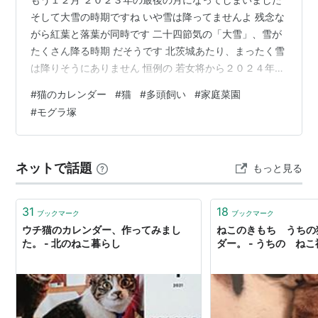
そして大雪の時期ですね いや雪は降ってませんよ 残念な
がら紅葉と落葉が同時です 二十四節気の「大雪」、雪が
たくさん降る時期 だそうです 北茨城あたり、まったく雪
は降りそうにありません 恒例の 若女将から２０２４年の
カレンダーのプレゼントが届きました カレンダーが入っ
#
猫のカレンダー
#
猫
#
多頭飼い
#
家庭菜園
た茶封筒の表は手掘りのゴム版の(=^・^=) カレンダーの
#
モグラ塚
表は、カレンダーの写真のサムネイルでした 毎年ドコノ
コカレンダーなんですが 今までのカレンダーと仕様が変
わりました 自分の家の猫がモデルのカレンダーなので カ
ネットで話題
もっと見る
レンダーの写真を見ながら 去年は、あんなことがあった
な って思い…
31
18
ブックマーク
ブックマーク
ウチ猫のカレンダー、作ってみまし
ねこのきもち うちの
た。 - 北のねこ暮らし
ダー。 - うちの ね