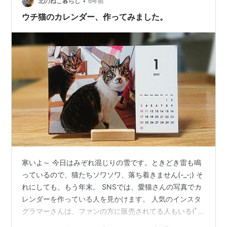
•
北のねこ暮らし
6年前
ウチ猫のカレンダー、作ってみました。
寒いよ～ 今日はみぞれ混じりの雪です。ときどき雷も鳴
っているので、猫たちソワソワ、落ち着きません(-_-;) そ
れにしても、もう年末。 SNSでは、愛猫さんの写真でカ
レンダーを作っている人を見かけます。 人気のインスタ
グラマーさんは、ファンの方に販売されてる人もいる(ﾟ
дﾟ)！ 我が家はもちろん販売とかはしませんが、（しても