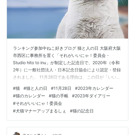
ランキング参加中ねこ好きブログ 猫と人の日 大阪府大阪
市西区に事務所を置く「それがいいにゃ！委員会・
Studio hito to inu」が制定した記念日で、2020年（令和
2年）に一般社団法人・日本記念日協会により認定・登録
されました。 11月28日である理由は、この日が「いい
（11）にゃ（28）」と読めるからです。 わちふぃーるど
#
猫
#
猫と人の日
#
11月28日
#
2023年カレンダー
ダヤン 2023年 カレンダー 壁掛け 938571 (2022年 12月
#
猫のカレンダー
#
猫の手帳
#
2023年ダイアリー
始まり)わちふぃーるど(Wachifield)Amazon
#
それがいいにゃ！委員会
#
犬猫マナーアップまるしぇ
#
猫の記念日