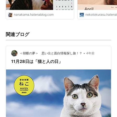
nanakama.hatenablog.com
nekotokurasu.hatenab
関連ブログ
•
＜胡蝶の夢＞ 思い出と面白情報探し旅！？
4年前
11月28日は「猫と人の日」