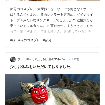
節分のコスプレ。 大変おこな一枚。でも何となくポーズ
はとるんですよね。 覆面レスラー要素強め。ダイナマイ
ト・プルみたいなリングネームでしょうか？ 結構気分が
乗っているプル鬼さん。 お面付けたままうとうとしちゃ
って可愛すぎます。 プル太郎さん。 駆逐してやる！ 明
日からおハゲが出来たら、それは鬼の仕業です。 実は
#
猫
#
猫のコスプレ
#
節分
2/3に更新するつもりの記事でした。 でも、先日猫だま
りさんが書いてくれたねこ森町でスノボーをするカマ江
さんとプルの様子がうれしくてご紹介したくなってしま
•
いました。 緑のボードがまたいいですよね。 左上にはプ
プル、時々カマ江と飼い主のアルバム。
4年前
ルカマサロンもあります。 猫だまりさん、いつもありが
少しお休みをいただいておりました。
とうございます💕 またギャラ…