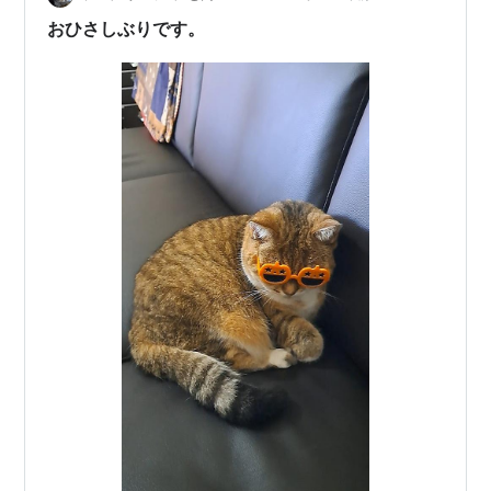
いけるんでしょうね？ 火事とか気になるのでどこかのタ
おひさしぶりです。
イミングでは買い替えるべき…