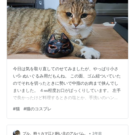
今日は気を取り直してのせてみましたが、やっぱり小さ
い💦 ぬいぐるみ用だもんね。 この面、ゴム紐ついていた
のでそれを切ったときに勢いで中指のお肉まで挟んでし
まいました。 ４㎜程度お口がぱっくりしています。 左手
で良かったけど料理するときの塩とか、手洗いのハンド
ソープとかがしみます。 アルコール消毒なんて罰ゲーム
#
猫
#
猫のコスプレ
状態です。 昨日はゴム紐ついてますよね。これです。 バ
チがあたりました。 お面にちゅっ。 そのお面になりた
い。 狐退治完了。 プルがへばりついてるホカぺは歴代猫
•
たちから受け継いでいます。 こういうのって何年ぐらい
プル、時々カマ江と飼い主のアルバム。
3年前