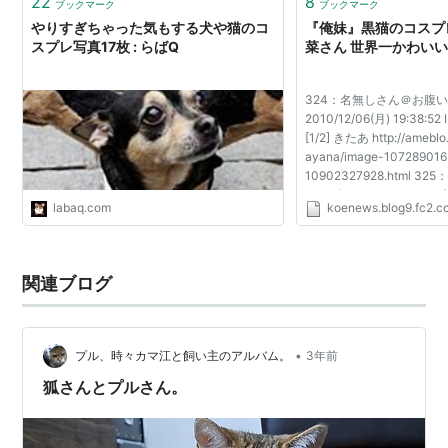
22
8
ブックマーク
ブックマーク
やりすぎちゃった気もする犬や猫のコ
『俺妹』黒猫のコスプ
スプレ写真17枚 : らばQ
菜さん 世界一かわい
324：名無しさん＠お腹
2010/12/06(月) 19:38:52
[1/2] きたあ http://ameblo.
ayana/image-107289016
10902327928.html 
いっぱい。：2010/12/06(月
labaq.com
koenews.blog9.fc2.c
ID:i764ckBK0 [1/2]
いっぱい。：2010/12/06(月)
ID:lSweNs+iP...
関連ブログ
•
プル、時々カマ江と飼い主のアルバム。
3年前
狐さんとプルさん。