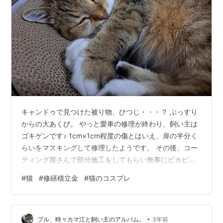
キャンドゥで見つけた被り物、ひつじ・・・？ ぶっすり
からの大あくび。 やっと愛車の修理が終わり、飼い主は
ゴキゲンです♪ 1cm×1cm程度の傷とはいえ、扉の半分く
らいをマスキングして修理したようです。 その後、コー
ティング屋さんで部分施工をしてもらい無事にピカピカ
になりました。 そして今はマンションの資金計画とにら
#
猫
#
修繕積立金
#
猫のコスプレ
めっこ。 資金計画表をざっくり作成した結果、2回目の
修繕と機械式駐車場の修繕などを考えると、年明けから
修繕積立金15000円程度値上げ案しかないという結論に
•
個人的にたどり着いているのですが、ちゃんと計画を示
プル、時々カマ江と飼い主のアルバム。
3年前