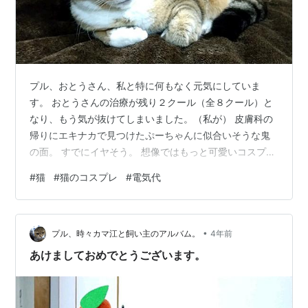
プル、おとうさん、私と特に何もなく元気にしていま
す。 おとうさんの治療が残り２クール（全８クール）と
なり、もう気が抜けてしまいました。（私が） 皮膚科の
帰りにエキナカで見つけたぷーちゃんに似合いそうな鬼
の面。 すでにイヤそう。 想像ではもっと可愛いコスプレ
のはずが、プロレスラー成分が強めになってしまった。
#
猫
#
猫のコスプレ
#
電気代
何だかんだと付き合ってはくれる。 話題の電気代。 わが
家の12月分は前年と比べて少し安くなりましたが、理由
があります。 （表は自由料金ですが、1月から規制料金プ
•
ランに戻っています） 節電プログラム参加の2000ポイン
プル、時々カマ江と飼い主のアルバム。
4年前
ト（2000円分）が充当されています。 そう考えると前年
あけましておめでとうございます。
より117kWhも使…