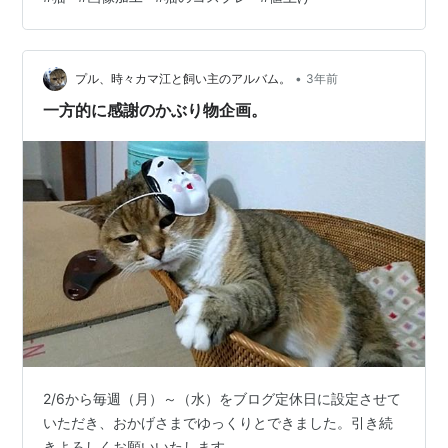
っこして自分で撮っているので結構撮影が難しかった。
かつてプルの兄弟がいた団地の敷地。カマ江さんも見て
いたであろう景色。ぷーちゃんは何を思いながら毎日み
•
ているのでしょうか。 向かいの団地から放送が聞こえま
プル、時々カマ江と飼い主のアルバム。
3年前
した。 「天気が良いので広場で兜を作った後に色々焼い
一方的に感謝のかぶり物企画。
て食べましょう。大人も子供もた…
2/6から毎週（月）～（水）をブログ定休日に設定させて
いただき、おかげさまでゆっくりとできました。引き続
きよろしくお願いいたします。