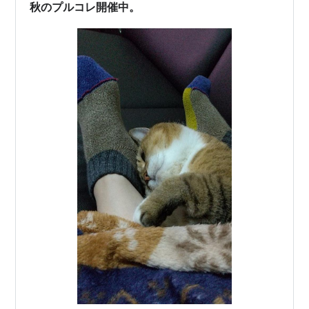
お願いをしてきました。 いつもは年始に初もうでに行く
秋のプルコレ開催中。
のでその時にお願いするのですが…