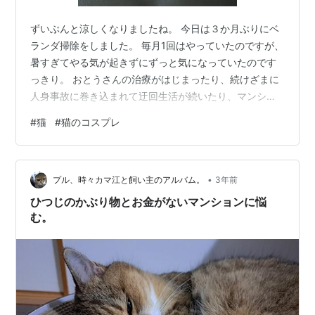
ずいぶんと涼しくなりましたね。 今日は３か月ぶりにベ
ランダ掃除をしました。 毎月1回はやっていたのですが、
暑すぎてやる気が起きずにずっと気になっていたのです
っきり。 おとうさんの治療がはじまったり、続けざまに
人身事故に巻き込まれて迂回生活が続いたり、マンショ
ンの大規模修繕の見積もりを確認したりし業者選定があ
#
猫
#
猫のコスプレ
ったりと少しクタクタでしたがやっとブログをのぞける
余裕ができました。 業者選定や作業内容は順調に決まっ
ているのですが、今後のマンションの財源がやばい💦 一
•
律の修繕積立金値上げ案は本当に暴動が起きそうな雰囲
プル、時々カマ江と飼い主のアルバム。
3年前
気になっているので、段階式値上げ作戦になりそうで
ひつじのかぶり物とお金がないマンションに悩
す。 機械式駐車場が本当に金食い虫で、１…
む。