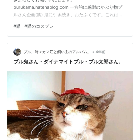
purukama.hatenablog.com 一方的に感謝のかぶり物プ
ルさん企画(笑) 鬼に引き続き、おたふくです。これは可
愛いですね。 鬼より少し小さなお多福のお面です。 お面
#
猫
#
猫のコスプレ
の下ですごくムッとしているような雰囲気。。。 鬼バー
ジョン。 お面が小さいからか？鬼の時よりちょっと怒っ
ていました。 お疲れぷーちゃん💦ごめんねー。 明日、こ
•
ちらは雪予報。 どうなる事やら。午前中のみ出社して午
プル、時々カマ江と飼い主のアルバム。
4年前
後は在宅か有休のどちらかにする予定です。
プル鬼さん・ダイナマイトプル・プル太郎さん。