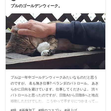
してこれしかないと理解してもらう工夫をしないと本当
プルのゴールデンウィーク。
に暴動が起きそうです。 10…
プルは一年中ゴールデンウィークみたいなものだと思う
のですが。 名も無き仕事? ベランダのパトロール。 あき
らかに日向を避けています。仕事してくださいよ。 渋々
パトロールと思ったのですが、日陰Aから日陰Bへと地点
移動しただけでした。 こうやって手すりにつかまって向
かい側の団地をずっと見ています。 これ、片手でプル抱
#
猫
#
画像加工
#
猫のコスプレ
#
値上げ