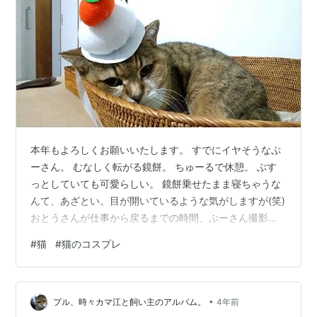
本年もよろしくお願いいたします。 すでにイヤそうなぷ
ーさん。 むなしく転がる鏡餅。 ちゅーるで休憩。 ぶす
っとしていても可愛らしい。 鏡餅乗せたまま寝ちゃうな
んて、あざとい。目が開いているような気がしますが(笑)
おとうさんが仕事から戻るまでの時間、ぷーさん撮影会
をしてトイレ掃除とか洗濯機掃除とかして待っていまし
#
猫
#
猫のコスプレ
た。 洗車もお願いしました。上から下までスペシャル
で。 １５時頃に遅めのお昼ご飯でお疲れ様会。おとうさ
んの好きなカレー屋さんです。 帰りにお焚き上げをして
•
もらいたいものを一足先に神社に設けられたスペースに
プル、時々カマ江と飼い主のアルバム。
4年前