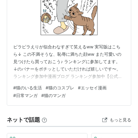
ピラピラえりが似合わなすぎて笑えるww 実写版はこち
ら↓ この不満そうな、恥辱に満ちた顔ww また可愛いの
見つけたら買っておこう♪ ランキングに参加してます。
↓のバナーをポチッとしていただければ嬉しいです〜。
ランキング参加中漫画ブログ ランキング参加中【公式】
2025年開設ブログ
#
猫のいる生活
#
猫のコスプレ
#
エッセイ漫画
#
日常マンガ
#
猫のマンガ
ネットで話題
もっと見る