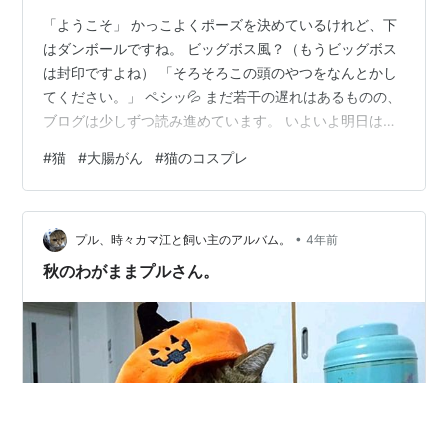
「ようこそ」 かっこよくポーズを決めているけれど、下
はダンボールですね。 ビッグボス風？（もうビッグボス
は封印ですよね） 「そろそろこの頭のやつをなんとかし
てください。」 ペシッ💦 まだ若干の遅れはあるものの、
ブログは少しずつ読み進めています。 いよいよ明日はお
とうさんの抗がん剤治療の２クール目（２回目）の開始
#
猫
#
大腸がん
#
猫のコスプレ
予定です。 これが８クールまで続くので、不安定な購読
スタイルが年明けても続くと思います。 お付き合いのほ
ど、よろしくお願いいたします♫ おとうさん、体重も増
•
えて何事も無く元気です。 元気に食べて減量しながらも
プル、時々カマ江と飼い主のアルバム。
4年前
お酒をチビチビ、仕事もいつも通りです。 術後に主治医
秋のわがままプルさん。
から説明を受けていた排便障害…