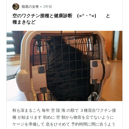
書かれたファイルをなんと落としてしまったのです。 途
•
猫屋の女将
2年前
中で気づき来た道を戻ったのですが、見つか…
空のワクチン接種と健康診断 (=^・^=) と
種まきなど
秋も深まるころ 毎年 空 陸 海 の順で ３種混合ワクチン接
種 が始まります 初めに 空 朝から物音を立てないように
ケージを準備して 息をひそめて 予約時間に間に合うよう