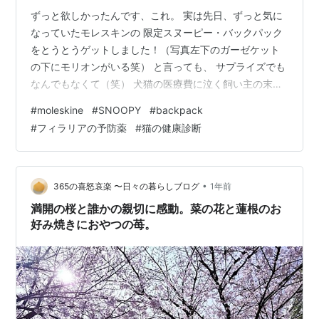
ずっと欲しかったんです、これ。 実は先日、ずっと気に
なっていたモレスキンの 限定スヌーピー・バックパック
をとうとうゲットしました！（写真左下のガーゼケット
の下にモリオンがいる笑） と言っても、 サプライズでも
なんでもなくて（笑） 犬猫の医療費に泣く飼い主の末路
誕生日当日は「おめでとう🎉」メッセージ以外、何もな
#
moleskine
#
SNOOPY
#
backpack
かったんだけど、 つい最近… 「あ〜〜〜モリオン（犬
#
フィラリアの予防薬
#
猫の健康診断
🐕）のフィラリアの薬代と小梅（猫🐈）の健康診断代がな
ければ買えたのに〜〜〜！」 って家の中でぶつぶつ言い
続けた結果。 ダンナが観念して、 遅ればせながらの誕生
日プレゼント としてポチってくれました😂 ありがとうダ
•
365の喜怒哀楽 〜日々の暮らしブログ
1年前
ンナ。 ありがとう犬猫…
満開の桜と誰かの親切に感動。菜の花と蓮根のお
好み焼きにおやつの苺。