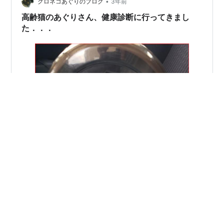
•
しました。 プリティガールは、割と若いころから、おっ
クロネコあぐりのブログ
3年前
さんみたいな声で鳴くことがあったのですが、これっ
高齢猫のあぐりさん、健康診断に行ってきまし
て、高齢猫の甲状腺に問題…
た．．．