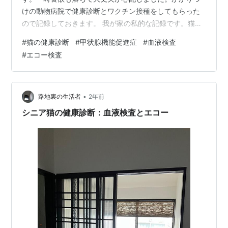
けの動物病院で健康診断とワクチン接種をしてもらった
ので記録しておきます。 我が家の私的な記録です。猫好
きの方はお付き合いいただけると幸いです。 目次 長女猫
#
猫の健康診断
#
甲状腺機能促進症
#
血液検査
チョコ 健康診断の結果 老猫と共に生きる 長女猫チョコ
#
エコー検査
我が家には、今２匹の猫さまがおられます。 長女猫のチ
ョコと、次男猫のマロンです。長男猫のミント君は、昨
年旅立ってしまいました。 チョコは、東京生まれの野良
ちゃんでした。野良が長かったので生き方が確立してい
•
路地裏の生活者
2年前
て何でも食べるたくましい猫です( …
シニア猫の健康診断：血液検査とエコー