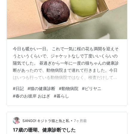
今日も暖かい一日。 これで一気に桜の花も満開を迎えそ
うというくらいで、ジャケットなしで丁度いいくらいの
陽気でした。 昼過ぎから一年に一度の猫ちゃんの健康診
断があったので、動物病院まで連れて行きました。今日
はいつも行っている動物病院ではなく、検査だけしても
らう病院だったため、担当の先生も初めての方。 そのせ
#
日記
#
猫の健康診断
#
動物病院
#
ビリヤニ
いで猫ちゃんも警戒心剥き出しで、少しでも触れられる
#
春のお彼岸 おはぎ
#
暮らし
とシャーッ！と威嚇。 なだめつつも検査は小一時間かか
るとのことで、その間にお買い物を済ませてくることに
しました。食材のお買い物に広尾の明治屋へ行くと、榮
太樓が期間限定出店していたので、おはぎを買いまし
•
SANGO! キジトラ猫と魚と私
7ヶ月前
た。毎年、春秋問わずお彼岸にはたくさんのおは…
17歳の珊瑚、健康診断でした