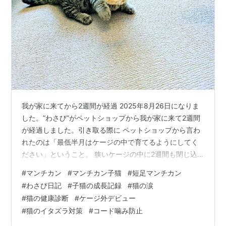
我が家に来てから2週間が経過 2025年8月26日になりま
した。”わさび”がペットショップから我が家に来て2週間
が経過しました。引き取る際に ペットショップから言わ
れたのは「最低半月はケージの中で育てるようにしてく
ださい」ということ。 狭いケージの中に2週間も閉じ込
めておくのは可哀そうかなぁ…と思いつつも 気づけばあ
#
マンチカン
#
マンチカン子猫
#
短足マンチカン
っという間の2週間。この2週間で じっくりと観察するこ
#
わさび日記
#
子猫の成長記録
#
猫の涙
ともでき 悩みも出てきました。 ご飯を食べると涙が大量
#
猫の健康診断
#
ケージ外デビュー
に出てくる ご飯は1日3回(朝7時25g・夕方6時半25g・夜
#
猫のイタズラ対策
#
コード噛み防止
10時半10g) 決まった時間にあげています。当初は 朝と