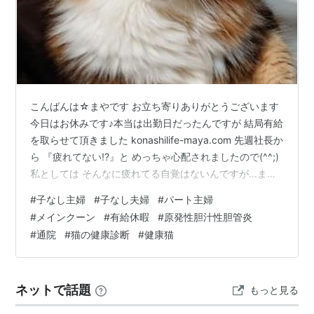
こんばんは☆まやです お立ち寄りありがとうございます
今日はお休みです♪本当は出勤日だったんですが 結局有給
を取らせて頂きました konashilife-maya.com 先週社長か
ら 『疲れてない!?』と めっちゃ心配されましたので(^^;)
私としては そんなに疲れてる自覚はないんですが…ま
あ、有給も余ってるし 来週はGW前の追い込みで 忙しく
#
子なし主婦
#
子なし夫婦
#
パート主婦
なりそうなので ありがたく有給使わせて頂きます (*- -)
#
メインクーン
#
有給休暇
#
原発性胆汁性胆管炎
(*_ _)ﾍﾟｺ というわけで 今日から私、3連休です♪しかもジ
#
通院
#
猫の健康診断
#
健康猫
ンさんが 日曜出勤なので 金土日の3日間おひとり休みで
すジンさんにも 有給取ってもらおうか!? って、ちょっと
思ってたんですが…
ネットで話題
もっと見る