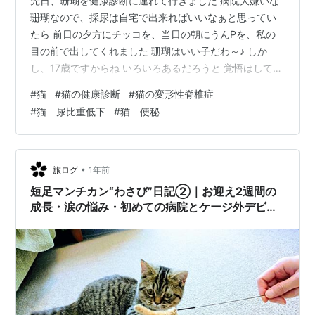
先日、珊瑚を健康診断に連れて行きました 病院大嫌いな
珊瑚なので、採尿は自宅で出来ればいいなぁと思ってい
たら 前日の夕方にチッコを、当日の朝にうんPを、私の
目の前で出してくれました 珊瑚はいい子だわ～♪ しか
し、17歳ですからね いろいろあるだろうと 覚悟はしてい
ましたが… まず、尿比重低下を指摘されました これは腎
#
猫
#
猫の健康診断
#
猫の変形性脊椎症
臓機能の低下が原因です（加齢でしょうね） 詳しい血液
#
猫 尿比重低下
#
猫 便秘
検査の結果を待って、今後の方針を決めることになりま
した 体重がかなり減っています（4.5キロでした） 最近
食いつきが悪く、食が細くなっていました 原因は歯周病
もありますが、これは対処療法で良いそうです それより
•
旅ログ
1年前
も重篤なのは… 元々腰…
短足マンチカン“わさび”日記②｜お迎え2週間の
成長・涙の悩み・初めての病院とケージ外デビュ
ー