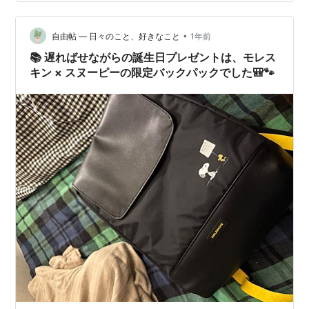
夕方は20gでしたが 様子を見て5gずつ増やしました。…
•
自由帖 ― 日々のこと、好きなこと
1年前
📚 遅ればせながらの誕生日プレゼントは、モレス
キン × スヌーピーの限定バックパックでした🎒🐾