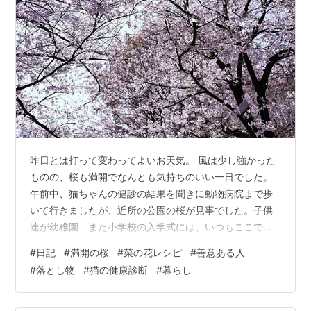
昨日とは打って変わってよいお天気。 風は少し強かった
ものの、桜も満開でなんとも気持ちのいい一日でした。
午前中、猫ちゃんの健診の結果を聞きに動物病院まで歩
いて行きましたが、近所の公園の桜が見事でした。子供
達が幼稚園、また小学校の入学式には、いつもここで写
真を撮ったものだなと懐かしく思い出したりしました。
#
日記
#
満開の桜
#
菜の花レシピ
#
善意ある人
猫ちゃんの健診結果は問題なく健康！ ただ、体重が6キ
#
落とし物
#
猫の健康診断
#
暮らし
ロを超えていました（笑） ４年かけて大きくなるそう
で、まだ3歳なのでこれからまだ大きくなりそうです。帰
りにちょっとしたハプニングがありました。 検査結果の