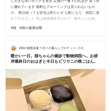
に大きな赤いポッチを発見 左側の一番下の乳首が 真っ赤
に腫れています 過剰なグルーミングは見られないもの
の、 数日経っても状況は変わらず 心配になり、病院に連
れて行きました 苺は健康優良児なので、数年ぶりの病院
です 醍醐を担当してくださった先生が「あら～ 醍醐ちゃ
#
猫
#
猫の健康診断
んにソックリ！！」 「もしかして 醍醐ちゃんの子と
か？」 いや～ 赤の他人なんですけどね 毛色も体型も醍
醐にそっくりな苺です （写真は昨年撮影したもので、手
•
前が醍醐・奥が苺です） おなかと乳首は細菌性皮膚感染
365の喜怒哀楽 〜日々の暮らしブログ
5ヶ月前
症とのことで、 ステロイド剤（プレドニゾロン）を抗生
暖かい一日。猫ちゃんの健診で動物病院へ。お彼
剤（アモキクリア）を与…
岸最終日のおはぎと今日もビリヤニの晩ごはん。