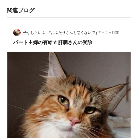
関連ブログ
•
子なしらいふ。*おふたりさんも悪くないです*
4ヶ月前
パート主婦の有給☆肝臓さんの受診