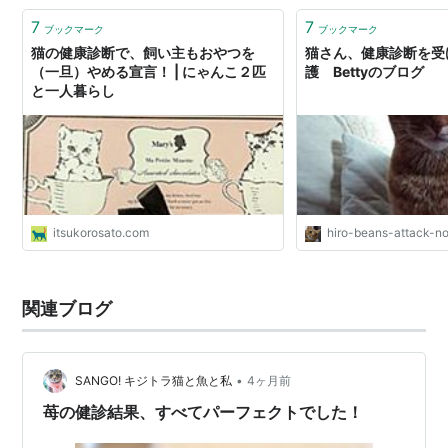
7
7
ブックマーク
ブックマーク
猫の健康診断で、飼い主もおやつを
猫さん、健康診断を受け
（一旦）やめる宣言！ | にゃんこ２匹
護 Bettyのブログ
と一人暮らし
itsukorosato.com
hiro-beans-attack-n
関連ブログ
•
SANGO! キジトラ猫と魚と私
4ヶ月前
苺の健診結果、すべてパーフェクトでした！