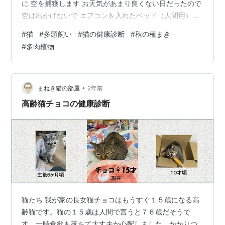
に 空を捕獲します お天気があまり良くない日だったので
空は出かけないで エアコンを入れたベッド（人間用）の
上でヘソ天で眠りこけてました チョット早いけど 上手く
#
猫
#
多頭飼い
#
猫の健康診断
#
秋の種まき
ケージに押し込めました💦 さあ行こう 寝ぼけが覚めて
#
多肉植物
車の中では 「出せー」 空は普段は穏やかなのですが コ
ンナ形相で 先ず見ない顔つきですわ かかりつけのあすな
ろ動物病院の待合室には 相変らず 猫ばかり それも 皆さ
ん 拾ったとか、譲渡会から連れてきたとか 同じよ…
•
まねき猫の部屋
2年前
高齢猫チョコの健康診断
猫たち 我が家の長女猫チョコはもうすぐ１５歳になる高
齢猫です。猫の１５歳は人間で言うと７６歳だそうで
す。一時食欲も落ちて大丈夫か心配しました。かかりつ