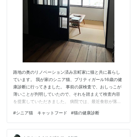
路地の奥のリノベーション済み京町家に猫と共に暮らし
ています。 我が家のシニア猫、プリティガール16歳の健
康診断に行ってきました。 事前の尿検査で、おしっこが
薄いことが判明していたので、それを踏まえて検査内容
を提案していただきました。 病院では、最近食欲が落ち
て体重も減っていることを説明しました。 体重は、1年前
#
シニア猫 キャットフード
#
猫の健康診断
の健康診断のときが3.8キロ 今回は、3.5キロでした。 1
年前はまだ4キロあったと思ってたけど、3キロ台でした
わ。 そのほか、気になる事として大声で鳴くことも説明