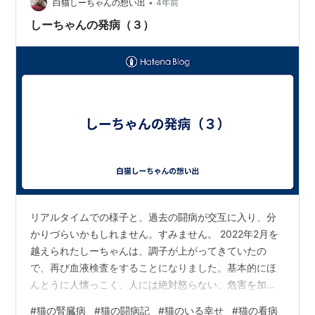
•
記）や宮部みゆきさん（特に時代小説）、東野圭吾さん
白猫しーちゃんの想い出
4年前
なんかの王道が好きです。今年は少しジャンルを広げて
しーちゃんの発病（３）
読んでいきたいな。 今回、ネットニュース…
リアルタイムでの様子と、過去の闘病が交互に入り、分
かりづらいかもしれません。すみません。 2022年2月を
越えられたしーちゃんは、調子が上がってきていたの
で、再び血液検査をすることになりました。基本的にほ
んとうに人懐っこく、人には絶対怒らない、危害を加え
ないしーちゃんですが、時に猫らしく、嫌なことは本当
#
猫の腎臓病
#
猫の闘病記
#
猫のいる幸せ
#
猫の看病