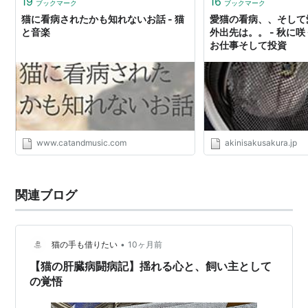
19
16
ブックマーク
ブックマーク
猫に看病されたかも知れないお話 - 猫
愛猫の看病、、そして
と音楽
外出先は。。 - 秋に咲
お仕事そして投資
www.catandmusic.com
akinisakusakura.jp
関連ブログ
•
猫の手も借りたい
10ヶ月前
【猫の肝臓病闘病記】揺れる心と、飼い主として
の覚悟