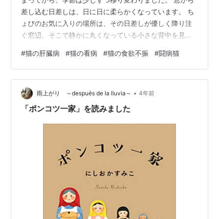
差し込む日差しは、日に日に柔らかくなっています。 ち
ょびのお気に入りの場所は、その日差しが優しく降り注
ぐ窓辺。そこで静かに丸くなっている小さな背中を見つ
めるのが、私の一日の始まりです。 サプリメントを始め
#
猫の肝臓病
#
猫の看病
#
猫の食欲不振
#
闘病猫
たことで、ちょびが少しだけ自力でフードを口にするよ
うになった、という希望の光が見えたお話をしました。
しかし、現実はそう甘くはありません。ちょびが自ら食
•
べようとする意欲は、一進一退な状況で、残念ながらま
雨上がり ～después de la lluvia～
4年前
だ安心は出来ない様子です。 「お腹、すいたね」 「何か
「ポンコツ一家」を読みました
食べたいもの、あるかな」。 心の中で…