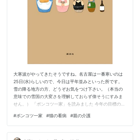
大寒波がやってきたそうですね。名古屋は一番寒いのは
25日(水)らしいので、今日は平年並みといった所です。
雪の降る地方の方、どうぞお気をつけ下さい。（本当の
意味での雪国の大変さを理解しておらず偉そうにすみま
せん。） 「ポンコツ一家」を読みました 今年の目標の一
つ。読書をする。 元々読書は好きなのですが、最近はあ
#
ポンコツ一家
#
猫の看病
#
親の介護
まり機会を作る事が無く、漫画ばかり買っています。ま
ぁ、読んだ所で好きなのは、推理小説やファンタジー、
あとは時代小説なんかですが。小野不由美さん（十二国