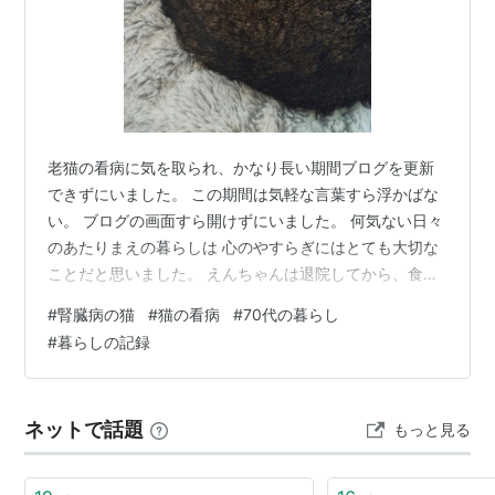
老猫の看病に気を取られ、かなり長い期間ブログを更新
できずにいました。 この期間は気軽な言葉すら浮かばな
い。 ブログの画面すら開けずにいました。 何気ない日々
のあたりまえの暮らしは 心のやすらぎにはとても大切な
ことだと思いました。 えんちゃんは退院してから、食事
をなかなかとってくれず、日々痩せていきました。 ｢ダイ
#
腎臓病の猫
#
猫の看病
#
70代の暮らし
エットしなくて良いのよ｣と言いながら… 焦ったネコマ
#
暮らしの記録
マ、絶えずそばでフードを差し出します。 だめと分かっ
ていてもまた、フードを片手に。 遂にえんちゃんいつも
の定位置であるソファから お気に入りの隠れ場所である
ネットで話題
もっと見る
押入れへ移動してしまいました。 来客があるといつも隠
れてしまう、えんちゃんにと…