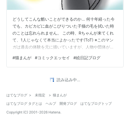
どうしてこんな酷いことができるのか… 何十年経った今
でも、カピカピに血がこびりついた子猫の毛を拭いた時
のことは忘れられません。 この時、Rちゃんが来てくれ
て、1人じゃなくて本当によかったです(ToT) ※このマン
ガは過去の体験を元に描いていますが、人物や団体が特
定されないように多少のフィクションを入れています。
#
猫まんが
#
コミックエッセイ
#
絵日記ブログ
読み込み中…
はてなブログ
>
未指定
>
猫まんが
はてなブログ タグとは
ヘルプ
開発ブログ
はてなブログトップ
Copyright (C) 2001-
2026
Hatena.