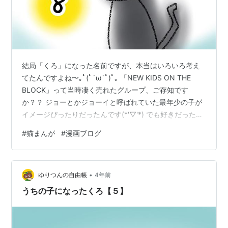
結局「くろ」になった名前ですが、本当はいろいろ考え
てたんですよね〜｡ﾟ(ﾟ´ω`ﾟ)ﾟ｡ 「NEW KIDS ON THE
BLOCK」って当時凄く売れたグループ、ご存知です
か？？ ジョーとかジョーイと呼ばれていた最年少の子が
イメージぴったりだったんです(*'▽'*) でも好きだったの
は、ジョンとジョーダンの兄弟でしたwww これを描くと
#
猫まんが
#
漫画ブログ
きに懐かしくなって調べたら、再結成してたそうでびっ
くり！ ニューキッズオンザブロック New Kids on the
Block - Hangin' Tough CD アルバム 【輸入盤】 価
•
格:1,703円(2022/9/9 22:27時点)感想(0件) そ…
ゆりつんの自由帳
4年前
うちの子になったくろ【５】