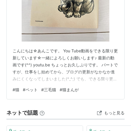
こんにちは☆あんこです。 You Tube動画をできる限り更
新しています☆一緒によろしくお願いします♪ 最新の動
画です(^^) youtu.be ちょっとお久しぶりです。 パートで
すが、仕事をし始めてから、ブログの更新がなかなか進
みにくくなってしまいました(^_^;) でも、できる限り更新
していこうと思っていますので、まだまだよろしくお願
#
猫
#
ペット
#
三毛猫
#
猫まんが
いいたします<(_ _)> 気を取り直して・・・ 最近、私がは
まっているのは、「猫まんが」です☆ コミックエッセイ
とか、ついつい見てしまいます(￣▽￣;) その中でも、今
ネットで話題
もっと見る
イチオシなのがこれです！ 今日もネコ様の圧が強い 「人
間は我々ネコ族に、「様」をつけて呼べ…
9
8