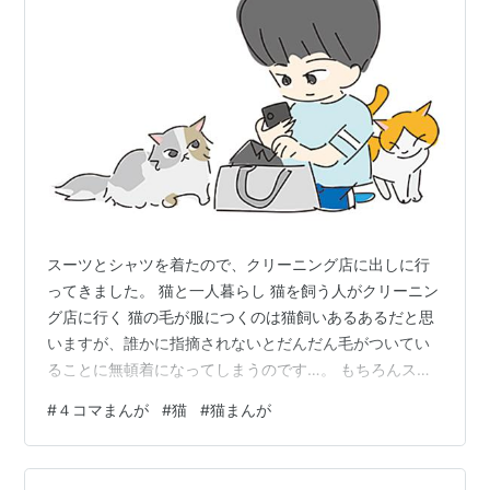
スーツとシャツを着たので、クリーニング店に出しに行
ってきました。 猫と一人暮らし 猫を飼う人がクリーニン
グ店に行く 猫の毛が服につくのは猫飼いあるあるだと思
いますが、誰かに指摘されないとだんだん毛がついてい
ることに無頓着になってしまうのです…。 もちろんスー
ツは出す前にコロコロで猫毛を取っておいたのですが、
#
４コマまんが
#
猫
#
猫まんが
カバンの中や車の中にある猫毛がスーツやシャツに付い
ていました。マスターはあまりの猫毛に、しばらく固ま
っておられました。 私がいたたまれなくなり「すみませ