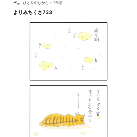
•
ん、外で払ってきます」と言ったらマスターは「いや、
ひとりのじかん
2年前
こちら専門ですからこのままお預かりします」と、正気
よりみちくさ733
を取り戻して答えてくれました。 チェーン…