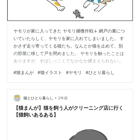
ヤモリが家に入ってきた ヤモリ捕獲作戦↓ 網戸の裏につ
いていたらしく、ヤモリを家に入れてしまいました。 す
かさず走り寄ってくる猫たち。なんとか猫を止めて、別
の部屋に移して戸を閉めました。 ヤモリを触ったことは
ありますが、すばしっこくてなかなか捕まえられないの
で、そ〜っとタッパーを被せることにしてみることに。
#
猫まんが
#
猫イラスト
#
ヤモリ
#
ひとり暮らし
タッパー作戦は案外うまくいき、ヤモリを捕まえられま
した。あとはそろそろとA4コピー用紙を下に差し込み、
ヤモリ入りタッパに蓋をします。 あとは猫を気にしつ
•
つ、玄関から外へヤモリを出しました。小さかったの
猫とひとり暮らし
2年前
で、まだ赤ちゃんヤモリだと思います。もっと大きかっ
【猫まんが】猫を飼う人がクリーニング店に行く
たらさすがに触れない。 次の日から、玄関…
【猫飼いあるある】