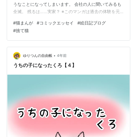
うなことになってしまいます。 会社の人に聞いてみるも
全滅。 残るは……実家？ ※このマンガは過去の体験を元
に描いていますが、人物や団体が特定されないように多
#
猫まんが
#
コミックエッセイ
#
絵日記ブログ
少のフィクションを入れています。
#
捨て猫
•
ゆりつんの自由帳
4年前
うちの子になったくろ【４】