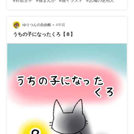
#
野獣王子
#
猫まんが
#
猫イラスト
#
お城の使用人
☆彡 あっ 前回、宝くじの夢を見たお話をしましたが、年
末ジャンボ買っちゃいました(^_^;)いつもスターやブク
マ、コメントをいただきありがとうございます✨ 次回も
•
よろしくお願いいたします。
ゆりつんの自由帳
4年前
うちの子になったくろ【８】