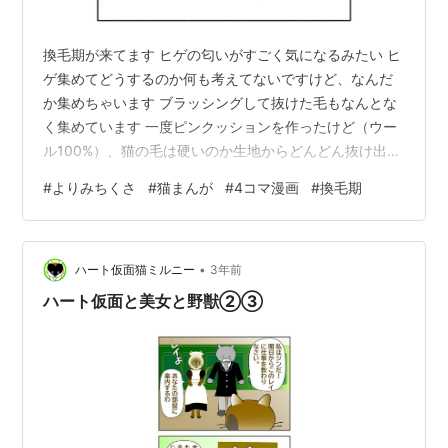
換毛期が来てます ヒゲの匂いがすごく気になるみたい ヒ
ゲ集めてどうするのか何も考えてないですけど、なんだ
か集めちゃいます ブラッシングして抜けた毛もなんとな
く集めています 一度ピンクッションを作ったけど（ウー
ル100%）、猫の毛は硬いのか生地からどんどん抜け出て
しまって、使えませんでした 歯の痛みがようやく取れて
#
よりみちくさ
#
猫まんが
#
4コマ漫画
#
換毛期
きました ランキング参加中漫画ブログ ランキング参加中
雑談・日記を書きたい人のグループ
•
ハート仮面猫ミルニー
3年前
ハート仮面と美女と野獣②③