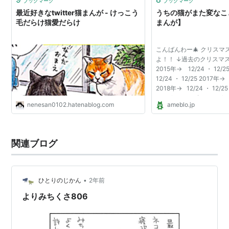
ブックマーク
ブックマーク
最近好きなtwitter猫まんが - けっこう
うちの猫がまた変なこ
毛だらけ猫愛だらけ
まんが】
こんばんわー🎄 クリスマ
よ！！ ↓過去のクリスマ
2015年→ 12/24 ・ 12/
12/24 ・ 12/25 2017年→ 
2018年→ 12/24 ・ 12/2
・ 12/25 2020年→ 12/24
nenesan0102.hatenablog.com
ameblo.jp
→ 12/24 ・ 12/25 202
12/25 2023年→ 12/24 ・ 
関連ブログ
•
ひとりのじかん
2年前
よりみちくさ806