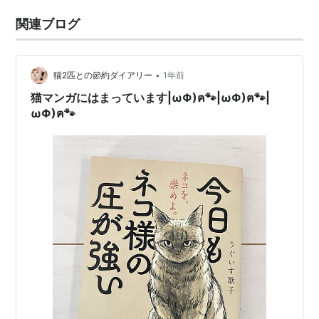
関連ブログ
•
猫2匹との節約ダイアリー
1年前
猫マンガにはまっています|ωΦ)ฅ🐾|ωΦ)ฅ🐾|
ωΦ)ฅ🐾