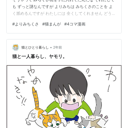
も ずっと謎なんですが よりみちは みちくさのことを よ
く舐めるんですが わたしには 全くしてくれません どう
してなんでしょう みちくさは わたしの事ザリザリと舐め
#
よりみちくさ
#
猫まんが
#
4コマ漫画
ます 誰か教えてください よりみちにとって わたしはど
ういう存在なんでしょう
•
猫とひとり暮らし
2年前
猫と一人暮らし、ヤモリ。