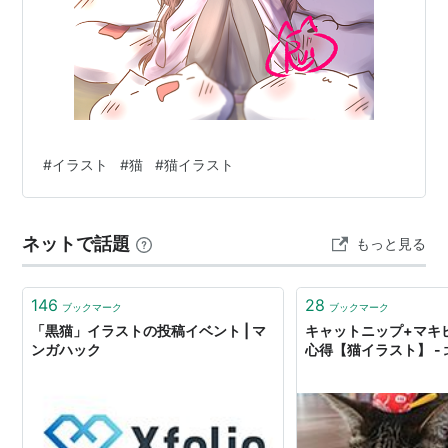
#
イラスト
#
猫
#
猫イラスト
ネットで話題
もっと見る
146
28
ブックマーク
ブックマーク
「黒猫」イラストの投稿イベント | マ
キャットニップ+マキ
ンガハック
心得【猫イラスト】 -