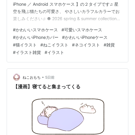
iPhone ／ Android スマホケース 】の２タイプです♫ 星
空を飛ぶ猫たちの可愛さ、 やさしいカラフルカラーでお
楽しみください♫ ● 2026 spring & summer collection
https://www.heaven.jpn.com/categories/7108679 ● 紺
#
かわいいスマホケース
#
可愛いスマホケース
色【 iPhone 専用スマホケース 】flying cats
#
かわいいiPhoneカバー
#
かわいいiPhoneケース
https://www.heaven.jpn.com/items/151781444 ● 透明
#
猫イラスト
#
ねこイラスト
#
ネコイラスト
#
雑貨
【 …
#
イラスト雑貨
#
イラスト
•
ねこおもち
5日前
【漫画】寝てると集まってくる