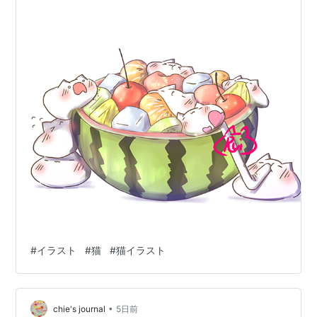
#
イラスト
#
猫
#
猫イラスト
•
chie's journal
5日前