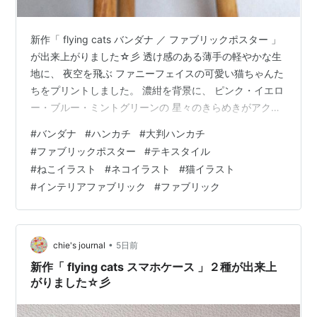
新作「 flying cats バンダナ ／ ファブリックポスター 」
が出来上がりました☆彡 透け感のある薄手の軽やかな生
地に、 夜空を飛ぶ ファニーフェイスの可愛い猫ちゃんた
ちをプリントしました。 濃紺を背景に、 ピンク・イエロ
ー・ブルー・ミントグリーンの 星々のきらめきがアクセ
ント。 ハンカチにはもちろん、 インテリアファブリック
#
バンダナ
#
ハンカチ
#
大判ハンカチ
やお弁当包みに、 またファッションアイテムのバンダナ
#
ファブリックポスター
#
テキスタイル
として差し色にも使えますよ。 額に入れるとファブリッ
#
ねこイラスト
#
ネコイラスト
#
猫イラスト
クポスターにもなります。 こころときめく シックで鮮や
#
インテリアファブリック
#
ファブリック
かなカラーリングで、 空飛ぶ猫ちゃんたちのリラックス
した可愛さをお楽しみください♫ ● 「 flying …
•
chie's journal
5日前
新作「 flying cats スマホケース 」２種が出来上
がりました☆彡