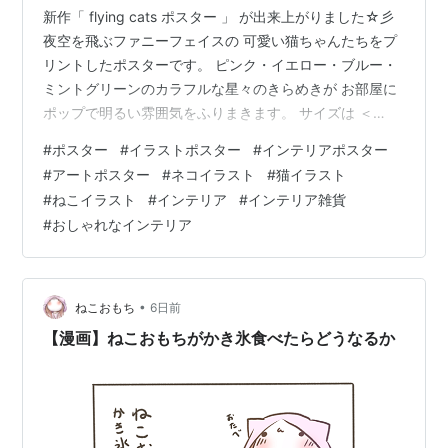
新作「 flying cats ポスター 」 が出来上がりました☆彡
夜空を飛ぶファニーフェイスの 可愛い猫ちゃんたちをプ
リントしたポスターです。 ピンク・イエロー・ブルー・
ミントグリーンのカラフルな星々のきらめきが お部屋に
ポップで明るい雰囲気をふりまきます。 サイズは ＜
20cm角 ／ 30cm角 ＞の２種類。 お色は ＜ deep blue
#
ポスター
#
イラストポスター
#
インテリアポスター
／ white ＞ の2カラーご用意しました。 目が合う度に思
#
アートポスター
#
ネコイラスト
#
猫イラスト
わず微笑んでしまうような、 猫ちゃんたちのリラックス
#
ねこイラスト
#
インテリア
#
インテリア雑貨
した可愛さをお楽しみください♫ ⚫︎ 2026 new collection
#
おしゃれなインテリア
https://www.heaven.jpn.com/c…
•
ねこおもち
6日前
【漫画】ねこおもちがかき氷食べたらどうなるか