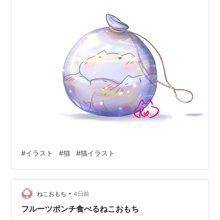
#
イラスト
#
猫
#
猫イラスト
•
ねこおもち
4日前
フルーツポンチ食べるねこおもち