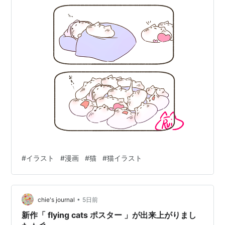
#
イラスト
#
漫画
#
猫
#
猫イラスト
•
chie's journal
5日前
新作「 flying cats ポスター 」が出来上がりまし