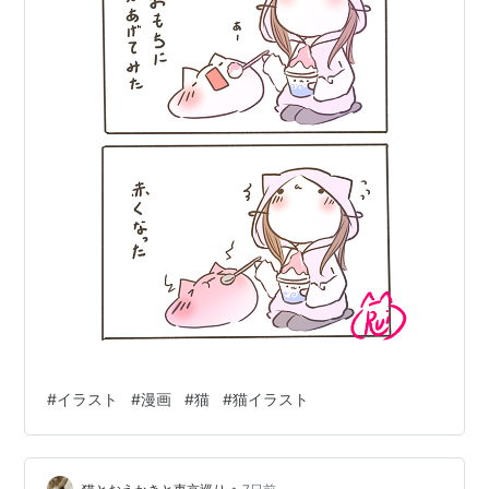
#
イラスト
#
漫画
#
猫
#
猫イラスト
•