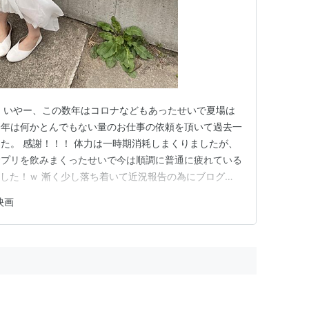
 いやー、この数年はコロナなどもあったせいで夏場は
今年は何かとんでもない量のお仕事の依頼を頂いて過去一
た。 感謝！！！ 体力は一時期消耗しまくりましたが、
サプリを飲みまくったせいで今は順調に普通に疲れている
した！ｗ 漸く少し落ち着いて近況報告の為にブログを
訳で振り返ってみるとAmazon Prime Videoでの
映画
会員特典になったり、YouTubeのチャンネルで過去作
し…