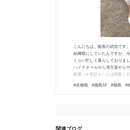
こんにちは。船長の武信です。
結構暇にしていたんですが、
くらい忙しく暮らしておりまし
ハイチオールやら漢方薬やら
程度（←常設ｗ）には回復しま
更新する余裕がやっとこさｗ そんな
#
佐柳島
#
猫島SF
#
猫島
#
『さなぎの猫』の配信がプライム
の期間限定配信が立て続いたり
関連ブログ