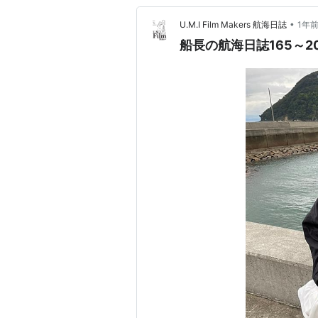
•
U.M.I Film Makers 航海日誌
1年
船長の航海日誌165～2