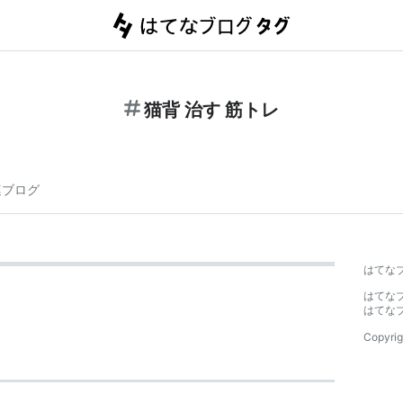
猫背 治す 筋トレ
連ブログ
はてな
はてな
はてな
Copyrig