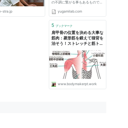
の不調に繋がる事もあるものです
から、できるだけ治していきたい
-stra.jp
yugamilab.com
ですよね。 整体などに行けば最
短で治せるかもしれないですが、
お金も通う手間もかかりますから
5
ブックマーク
「できれば自分で治したい」と...
肩甲骨の位置を決める大事な
筋肉：菱形筋を鍛えて猫背を
治そう！ストレッチと筋トレ
を紹介 - 姿勢とボディメイク
を考える
www.bodymakerpt.work