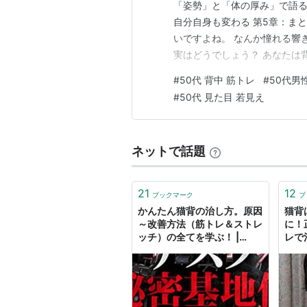
「姿勢」と「体の厚み」で語る
自分自身も変わる 第5章：まと
いですよね。 なんか憧れる響
実はどうでしょう？ あなたは
ね。 僕も含めですけど、本当
#
50代 背中 筋トレ
#
50代男
ん。 そんなカッコいいヤツが
#
50代 見た目 若見え
があるってもんです。 ここま
ネットで話題
21
12
ブックマーク
ブ
かんたん猫背の治し方。原因
猫背
～改善方法（筋トレ＆ストレ
に！
ッチ）の全てを学ぶ！ |
レで
Bauhütte®