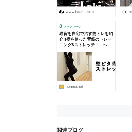
www.bauhutte.jp
ne
8
ブックマーク
猫背を自宅で治す筋トレを紹
介!!壁を使った背筋のトレー
ニング&ストレッチ！ - へん
もぶろぐ
henmo.net
関連ブログ