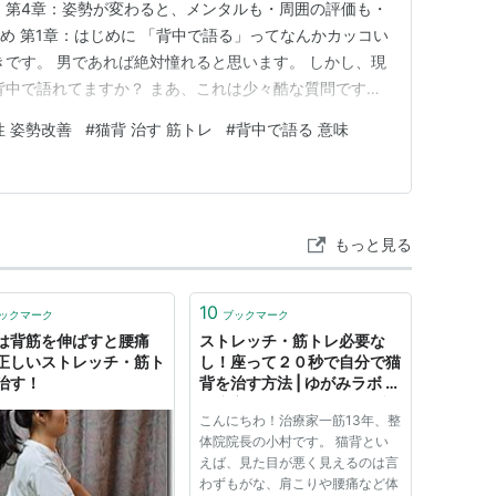
 第4章：姿勢が変わると、メンタルも・周囲の評価も・
め 第1章：はじめに 「背中で語る」ってなんかカッコい
きです。 男であれば絶対憧れると思います。 しかし、現
背中で語れてますか？ まあ、これは少々酷な質問です
に背中で語れる男なんてそうそういるもんじゃありませ
性 姿勢改善
#
猫背 治す 筋トレ
#
背中で語る 意味
ゴロゴロいてもイヤですけどね。 滅多にいないから価値
での話…
もっと見る
10
ックマーク
ブックマーク
は背筋を伸ばすと腰痛
ストレッチ・筋トレ必要な
正しいストレッチ・筋ト
し！座って２０秒で自分で猫
治す！
背を治す方法 | ゆがみラボ -
治療家が教えるカラダのブロ
こんにちわ！治療家一筋13年、整
グ-
体院院長の小村です。 猫背とい
えば、見た目が悪く見えるのは言
わずもがな、肩こりや腰痛など体