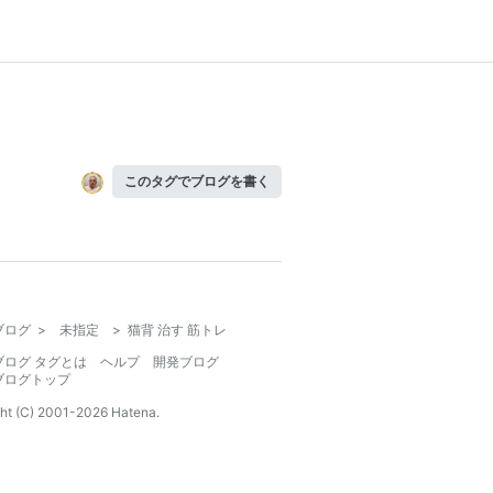
このタグでブログを書く
ブログ
>
未指定
>
猫背 治す 筋トレ
ブログ タグとは
ヘルプ
開発ブログ
ブログトップ
ht (C) 2001-
2026
Hatena.