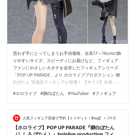
思わず手にとってしまうお手頃価格、全高17～18cmの飾
りやすいサイズ、スピーディにお届けなど、フィギュア
ファンにやさしいカタチを追求したフィギュアシリーズ
「POP UP PARADE」より ホロライブプロダクション 獅
白ぼたん 完成品フィギュアが登場！ 【サイズ】全高：約
170mm(ノンスケール) 発売日： ２４年０７月未定 👇 予
#
ホロライブ
#
獅白ぼたん
#
YouTuber
#
フィギュア
約・購入はこちらから ランキング参加中はてなブログ同
盟！初心者歓迎・なんでもOK！日記・雑記10・20・
30・40・50・60代 ランキング参加中はてなブログ同
•
盟！初心者歓迎・なんでもOK！日記・雑記10・20・
人気フィギュア安値で予約【トイゲット！Blog】
2年前
30・40・50・60代 にほんブログ村
【ホロライブ】POP UP PARADE『獅白ぼたん
（ししろ ぼたん）』hololive production フィギ