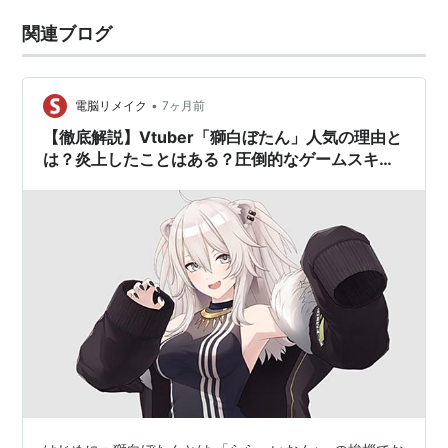
関連ブログ
•
電脳リメイク
7ヶ月前
【徹底解説】Vtuber「獅白ぼたん」人気の理由と
は？炎上したことはある？圧倒的なゲームスキル
とFPS配信・独特の落ち着いた声と癒し系の配信
スタイル【ホロライブ】