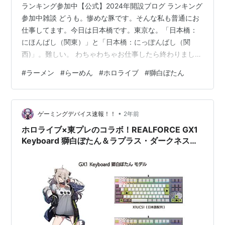
ランキング参加中【公式】2024年開設ブログ ランキング
参加中雑談 どうも。惨めな豚です。そんな私も普通にお
仕事してます。今日は日本橋です。東京な。「日本橋：
にほんばし（関東）」と「日本橋：にっぽんばし（関
西)」。難しい。 ​​わちゃわちゃお仕事したら終わりまし
た。徒歩圏内で秋葉原です。オタ聖地。奥井雅美が好き
#
ラーメン
#
らーめん
#
ホロライブ
#
獅白ぼたん
でデジ子も好き。こう見えて若いころはコミケ行ってま
した。まあまあ作家の知り合いいたし。今何してるのか
なー。今となってはビックサイトは仕事でしか行かな
•
い。悲しい。大人になると急に熱を持ってた趣味からい
ゲーミングデバイス速報！！
2年前
つの間にか距離を置いてしまいます。年取ってからでは
ホロライブ×東プレのコラボ！REALFORCE GX1
当時の夢は追えない。夢中になれないんだ。…
Keyboard 獅白ぼたん＆ラプラス・ダークネスモ
デルの予約開始！