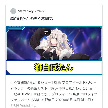
周年 配信🎉『ココイチ最強トッピング議論』皆様から頂
いた好きなトッピングアンケート結果を発表しつつ、ホ
•
Vtan’s diary
2年前
ロ…
獅白ぼたんの声や雰囲気
声や雰囲気がわかるショート動画 プロフィール RPGゲー
ムやホラーの再生リスト一覧 声や雰囲気がわかるショー
ト動画 ▶V探TOPはこちら プロフィール 所属 ホロライブ
ファンネーム SSRB 初配信日 2020年8月14日 誕生日 9
月8日 Youtube