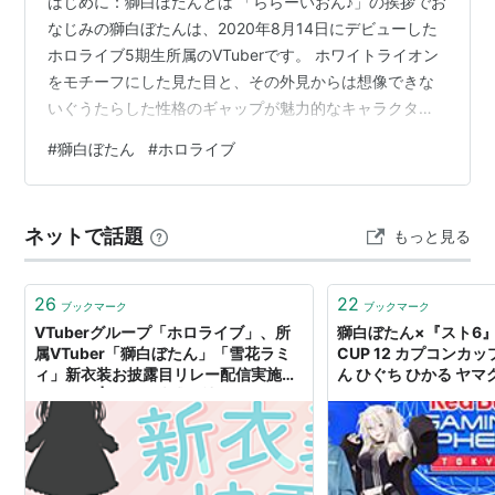
はじめに：獅白ぼたんとは 「ららーいおん♪」の挨拶でお
なじみの獅白ぼたんは、2020年8月14日にデビューした
ホロライブ5期生所属のVTuberです。 ホワイトライオン
をモチーフにした見た目と、その外見からは想像できな
いぐうたらした性格のギャップが魅力的なキャラクター
として、多くのファン（通称：SSRB）から愛されていま
#
獅白ぼたん
#
ホロライブ
す。 デビューから4年以上が経過した現在でも、安定し
た人気を誇り続けている獅白ぼたん。その人気の秘密は
一体どこにあるのでしょうか？ 本記事では、彼女の魅力
ネットで話題
もっと見る
を多角的に分析し、徹底解説していきます。
www.youtube.com 獅白ぼたんの基本プロフィール まず
は獅白ぼたんの基…
26
22
ブックマーク
ブックマーク
VTuberグループ「ホロライブ」、所
獅白ぼたん×『スト6』
属VTuber「獅白ぼたん」「雪花ラミ
CUP 12 カプコンカッ
ィ」新衣装お披露目リレー配信実施の
ん ひぐち ひかる ヤマ
お知らせ | カバー株式会社