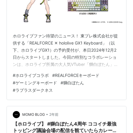
ホロライブファン待望のニュース！ 東プレ株式会社が提
供する「REALFORCE ✕ hololive GX1 Keyboard」（以
下、ホロライブGX1）の予約受付が、本日2024年12月2
日からスタートしました。今回の特別なコラボレーショ
ンは、ホロライブ所属の大人気VTuber「獅白ぼたん」と
「ラプラス・ダークネス」をモデルとしたデザインが特
#
ホロライブコラボ
#
REALFORCEキーボード
徴です。キーボードの予約受付は2025年2月7日まで行わ
#
ゲーミングキーボード
#
獅白ぼたん
れ、製品の出荷は2025年3月中旬から開始予定です。 こ
#
ラプラスダークネス
こでは、ホロライブGX1の特徴や購入方法、スペック情
報を詳しく解説します。ホロライブファンも、ゲーミン
グキーボードにこだわる方も、ぜひ最後まで…
•
MOMO BLOG
2年前
【ホロライブ】 #獅白ぼたん4周年 ココイチ最強
トッピング議論会場の配信を観ていたらカレーが