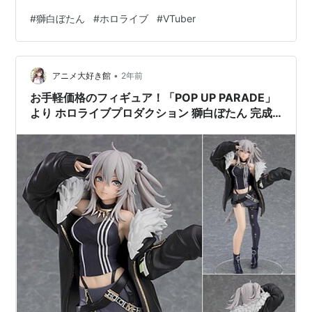
https://www.youtube.com/@ShishiroBotan X
#
獅白ぼたん
#
ホロライブ
#
VTuber
https://twitter.com/shishirobotan ハッシュタグ 【配信タ
グ】#ぐうたらいぶ【ファンアートタグ】#ししらーと イ
ラストレーターモデラー トマリ プロフィール 「ららー
•
いおん♪」「ほならな～」見た目とは裏腹にぐうたらした
アニメ大好き館
2年前
性格のホ…
お手軽価格のフィギュア！「POP UP PARADE」
より ホロライブプロダクション 獅白ぼたん 完成
品フィギュアが登場！