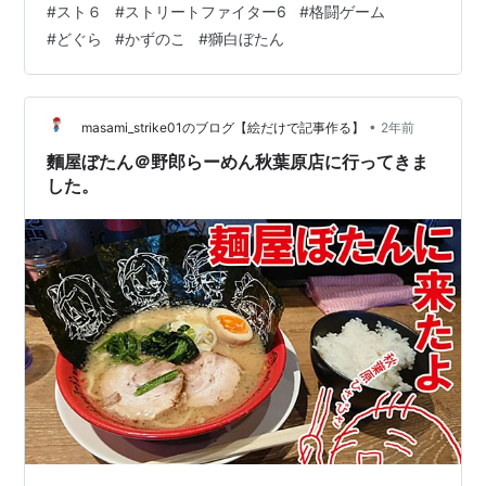
#
スト６
#
ストリートファイター6
#
格闘ゲーム
#
どぐら
#
かずのこ
#
獅白ぼたん
•
masami_strike01のブログ【絵だけで記事作る】
2年前
麵屋ぼたん＠野郎らーめん秋葉原店に行ってきま
した。