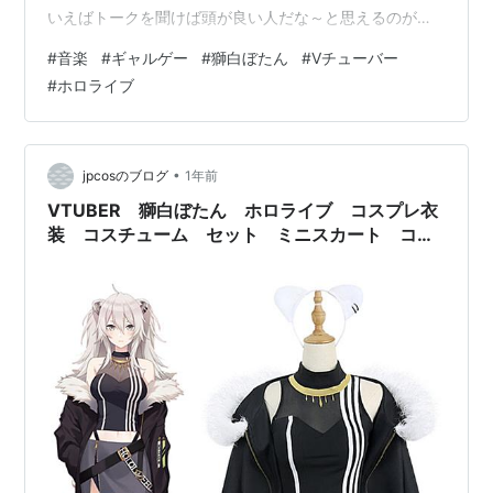
いえばトークを聞けば頭が良い人だな～と思えるのが印
象的。かと思えば皆揃っての箱企画ではおフザけノリも
#
音楽
#
ギャルゲー
#
獅白ぼたん
#
Vチューバー
こなせるのでバラドルも行ける。優秀な人っすね。 春に
#
ホロライブ
やっていたホロRUSTで、みこちとすばちゃんがホロメン
のちょっとセクシーなボイスを録音する謎企画を行って
いたのだが、あれの時に吹き込んだぼたんちゃんのセク
シーボイスが思った以上に良い感じだったのは思い出。
•
jpcosのブログ
1年前
低い声でゲラゲラ笑うアレは聞いていて…
VTUBER 獅白ぼたん ホロライブ コスプレ衣
装 コスチューム セット ミニスカート コー
ト ベルト付き