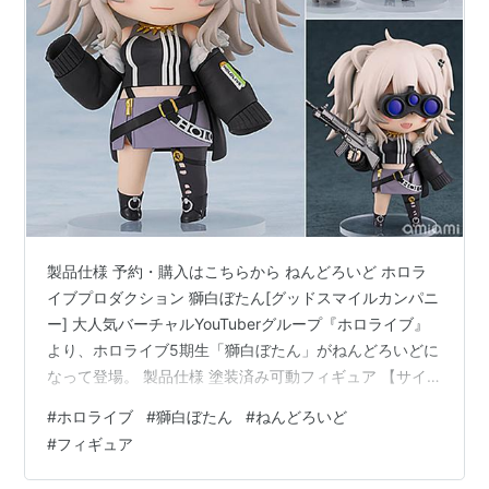
製品仕様 予約・購入はこちらから ねんどろいど ホロラ
イブプロダクション 獅白ぼたん[グッドスマイルカンパニ
ー] 大人気バーチャルYouTuberグループ『ホロライブ』
より、ホロライブ5期生「獅白ぼたん」がねんどろいどに
なって登場。 製品仕様 塗装済み可動フィギュア 【サイ
ズ】全高：約100mm(ノンスケール) 【素材】プラスチッ
#
ホロライブ
#
獅白ぼたん
#
ねんどろいど
ク 【セット内容一覧】 フィギュア本体、 専用台座 発売
#
フィギュア
日： ２６年０５月未定 参考価格： 6,900円(税込) 予約・
購入はこちらから ねんどろいど ホロライブプロダクショ