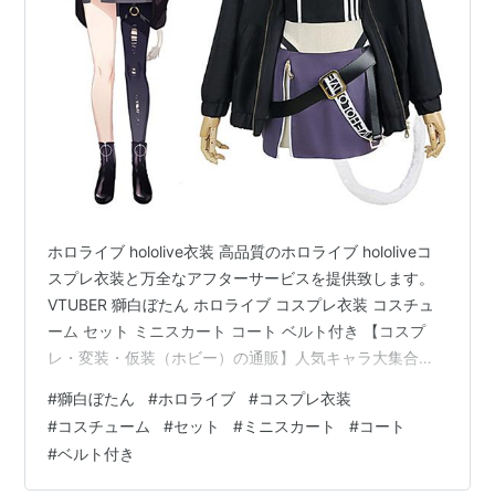
ホロライブ hololive衣装 高品質のホロライブ hololiveコ
スプレ衣装と万全なアフターサービスを提供致します。
VTUBER 獅白ぼたん ホロライブ コスプレ衣装 コスチュ
ーム セット ミニスカート コート ベルト付き 【コスプ
レ・変装・仮装（ホビー）の通販】人気キャラ大集合！
コスプレ衣装、ブーツ・靴、関連グッズ等多数！ ホロラ
#
獅白ぼたん
#
ホロライブ
#
コスプレ衣装
イブ hololiveコスプレ衣装
#
コスチューム
#
セット
#
ミニスカート
#
コート
#
ベルト付き