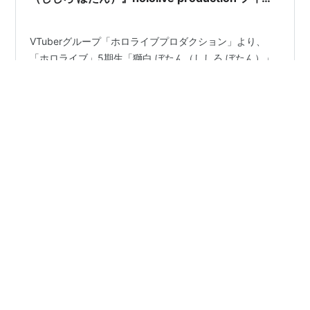
ュア【マックスファクトリー】より2024年7月発
売予定♪
VTuberグループ「ホロライブプロダクション」より、
「ホロライブ」5期生「獅白 ぼたん（ししろ ぼたん）」
が、マックスファクトリーから「POP UP PARADE（ポッ
プアップパレード）」で立体化☆ ねんどろいど『獅白ぼ
たん』に続いて 【ホロライブ POP UP PARADE】に「獅
白ぼたん」がラインナップ♪ フィギュアのサイズは、 ノ
#
ホロライブプロダクション
#
獅白ぼたん
ンスケールの全高：約17cm。 原型製作は「まーしー」
#
POP UP PARADE
#
マックスファクトリー
（マックスファクトリー）。 （※敬称略） POP UP
PARADE『獅白ぼたん』ホロライブプロダクション 完成
品フィギュアは、マックスファクトリーより2024年07月
発売の予定です♪ 【Amazon】ヴァ…
•
Vtan’s diary
3年前
獅白ぼたんの配信内容や個性