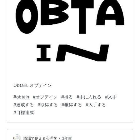
Obtain. オブテイン
#
obtain
#
オブテイン
#
得る
#
手に入れる
#
入手
#
達成する
#
取得する
#
獲得する
#
入手する
#
目標達成
•
職場で使える心理学
3年前