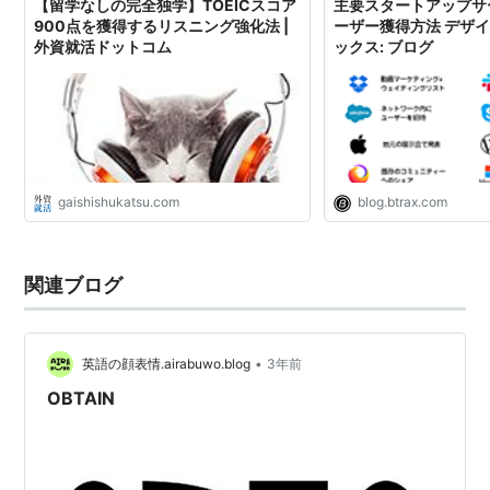
【留学なしの完全独学】TOEICスコア
主要スタートアップサ
900点を獲得するリスニング強化法 |
ーザー獲得方法 デザイ
外資就活ドットコム
ックス: ブログ
gaishishukatsu.com
blog.btrax.com
関連ブログ
•
英語の顔表情.airabuwo.blog
3年前
OBTAIN