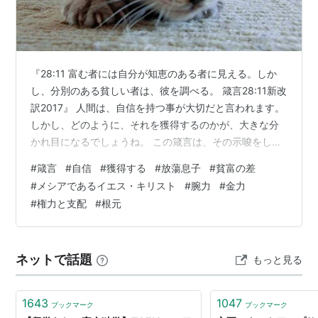
『28:11 富む者には自分が知恵のある者に見える。しか
し、分別のある貧しい者は、彼を調べる。 箴言28:11新改
訳2017』 人間は、自信を持つ事が大切だと言われます。
しかし、どのように、それを獲得するのかが、大きな分
かれ目になるでしょうね。 この箴言は、その示唆をして
います。 自分の持っていると思い込んでいる「富」を万
#
箴言
#
自信
#
獲得する
#
放蕩息子
#
貧富の差
能感の根拠にする人がいます。それを失えば、万能感も
#
メシアであるイエス・キリスト
#
腕力
#
金力
自信も吹き飛んでしまうのにです。それは、資金量や資
#
権力と支配
#
根元
産、高級車、大邸宅、ブランド品などです。腕力、金
力、権力、知力とも言えるかも知れませんね。 聖書の中
には、「放蕩息子（ルカ15章11～32節）」というストー
ネットで話題
もっと見る
リーが出て来ます。…
1643
1047
ブックマーク
ブックマーク