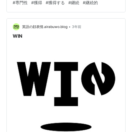
#
専門性
#
獲得
#
獲得する
#
継続
#
継続的
た人々やエキスパートがその分野で10,000時間以上の練
習を積んできたという共通点を指摘しました。 この概念
は、ビル・ゲイツやビートルズのメンバーなど、成功を
収めた人々の事例を分析して得られた結果です。彼らは
•
英語の顔表情.airabuwo.blog
3年前
若い頃…
WIN